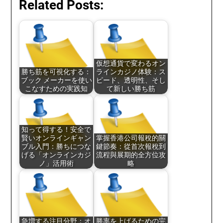
Related Posts:
仮想通貨で変わるオン
勝ち筋を可視化する：
ラインカジノ体験：ス
ブック メーカーを使い
ピード、透明性、そし
こなすための実践知
て新しい勝ち筋
知って得する！安全で
賢いオンラインギャン
掌握香港公司報稅的關
ブル入門：勝ちにつな
鍵節奏：從首次報稅到
げる「オンラインカジ
流程與展期的全方位攻
ノ」活用術
略
急増する注目分野：オ
勝率を上げるための完