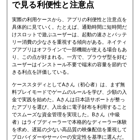
で見る利便性と注意点
実際の利用ケースから、アプリの利便性と注意点を
具体的に見ていく。たとえば、通勤時間に短時間だ
けスロットで遊ぶユーザーは、起動の速さとバッテ
リー消費の少なさを重視する傾向がある。ネイティ
ブアプリはオフラインで一部機能が使える場合もあ
り、この点が好まれる。一方で、ブラウザ型を好む
ユーザーはインストール不要で端末の容量を節約で
きる利点を評価している。
ケーススタディとしてAさん（初心者）は、まず無
料プレイモードでゲームのルールを学び、少額の入
金で実践を始めた。Aさんは日本語サポートが整っ
たアプリを選び、入出金に電子財布を利用すること
でスムーズな資金管理を実現した。Bさん（中級
者）はライブディーラーで本格的なディーラー体験
を求め、遅延の少ない高品質の映像配信を重視して
プロバイダーやサーバーの安定性を基準に選んだ。