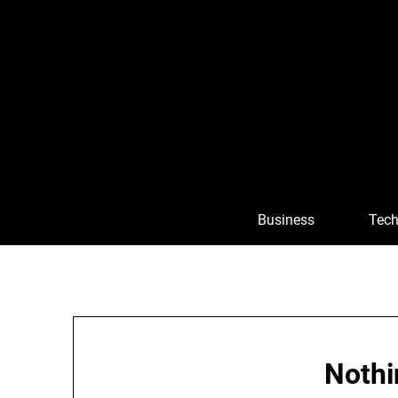
Skip
to
content
Business
Tech
Nothi