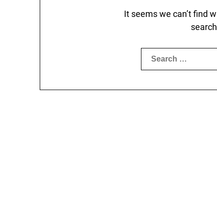
It seems we can’t find w
search
Search
for: