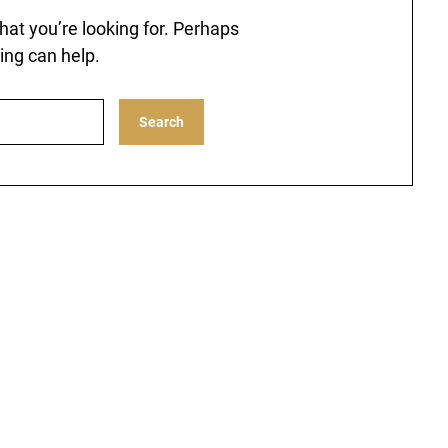
hat you’re looking for. Perhaps
ing can help.