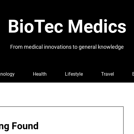
BioTec Medics
From medical innovations to general knowledge
nology
Health
Lifestyle
Travel
ng Found