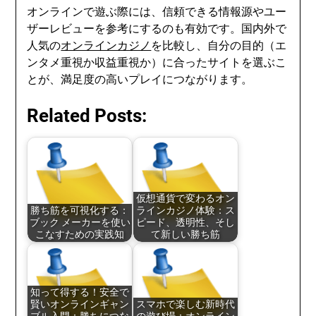
オンラインで遊ぶ際には、信頼できる情報源やユー
ザーレビューを参考にするのも有効です。国内外で
人気の
オンラインカジノ
を比較し、自分の目的（エ
ンタメ重視か収益重視か）に合ったサイトを選ぶこ
とが、満足度の高いプレイにつながります。
Related Posts:
仮想通貨で変わるオン
勝ち筋を可視化する：
ラインカジノ体験：ス
ブック メーカーを使い
ピード、透明性、そし
こなすための実践知
て新しい勝ち筋
知って得する！安全で
賢いオンラインギャン
スマホで楽しむ新時代