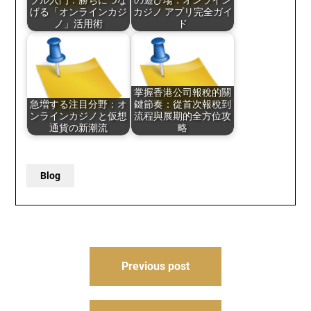
ブル入門：勝ちにつな
の遊び場：オンライン
げる「オンラインカジ
カジノ アプリ完全ガイ
ノ」活用術
ド
掌握香港公司報稅的關
急増する注目分野：オ
鍵節奏：從首次報稅到
ンラインカジノと仮想
流程與展期的全方位攻
通貨の新潮流
略
Blog
Post
Previous post
navigation