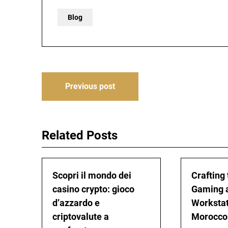
Blog
Post
Previous post
navigation
Related Posts
Scopri il mondo dei
Crafting
casino crypto: gioco
Gaming 
d’azzardo e
Workstat
criptovalute a
Morocco