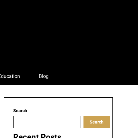
Education
Blog
Search
Search
Recent Posts