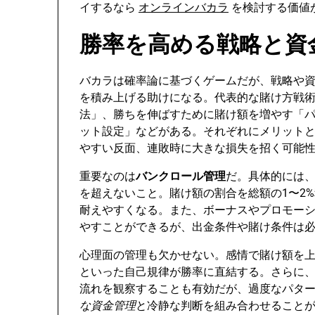
イするなら
オンラインバカラ
を検討する価値
勝率を高める戦略と資
バカラは確率論に基づくゲームだが、戦略や
を積み上げる助けになる。代表的な賭け方戦
法」、勝ちを伸ばすために賭け額を増やす「
ット設定」などがある。それぞれにメリット
やすい反面、連敗時に大きな損失を招く可能
重要なのは
バンクロール管理
だ。具体的には、
を超えないこと。賭け額の割合を総額の1〜2
耐えやすくなる。また、ボーナスやプロモー
やすことができるが、出金条件や賭け条件は
心理面の管理も欠かせない。感情で賭け額を
といった自己規律が勝率に直結する。さらに
流れを観察することも有効だが、過度なパタ
な資金管理
と冷静な判断を組み合わせること