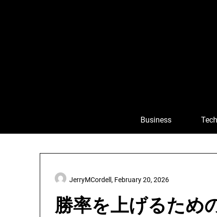
Skip
to
content
Business
Tech
JerryMCordell,
February 20, 2026
勝率を上げるため