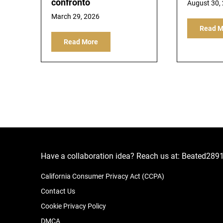
confronto
August 30,
March 29, 2026
Read M
Read More
Have a collaboration idea? Reach us at:
Beated289
California Consumer Privacy Act (CCPA)
Contact Us
Cookie Privacy Policy
DMCA