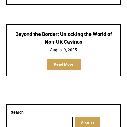
Beyond the Border: Unlocking the World of
Non-UK Casinos
August 9, 2025
Read More
Search
Search