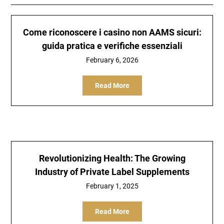
Come riconoscere i casino non AAMS sicuri:
guida pratica e verifiche essenziali
February 6, 2026
Read More
Revolutionizing Health: The Growing
Industry of Private Label Supplements
February 1, 2025
Read More