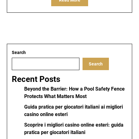
Read More
Search
Search
Recent Posts
Beyond the Barrier: How a Pool Safety Fence
Protects What Matters Most
Guida pratica per giocatori italiani ai migliori
casino online esteri
Scoprire i migliori casino online esteri: guida
pratica per giocatori italiani