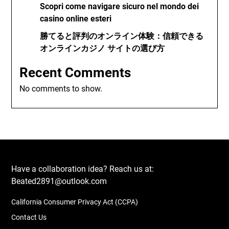
Scopri come navigare sicuro nel mondo dei
casino online esteri
勝てると評判のオンライン体験：信頼できる
オンラインカジノ サイトの選び方
Recent Comments
No comments to show.
Have a collaboration idea? Reach us at:
Beated2891@outlook.com
California Consumer Privacy Act (CCPA)
Contact Us