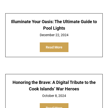
Illuminate Your Oasis: The Ultimate Guide to
Pool Lights
December 22, 2024
Read More
Honoring the Brave: A Digital Tribute to the
Cook Islands’ War Heroes
October 8, 2024