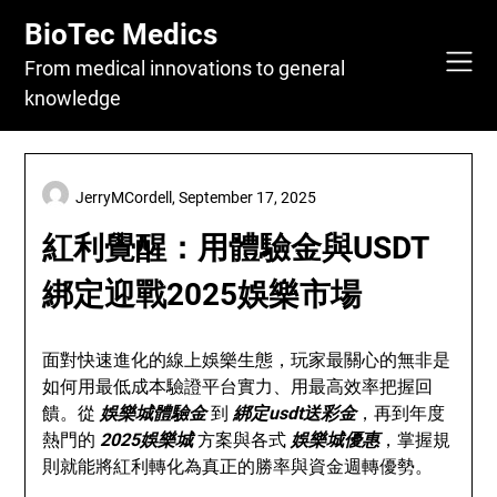
Skip
BioTec Medics
to
content
From medical innovations to general
knowledge
JerryMCordell,
September 17, 2025
紅利覺醒：用體驗金與USDT
綁定迎戰2025娛樂市場
面對快速進化的線上娛樂生態，玩家最關心的無非是
如何用最低成本驗證平台實力、用最高效率把握回
饋。從
娛樂城體驗金
到
綁定usdt送彩金
，再到年度
熱門的
2025娛樂城
方案與各式
娛樂城優惠
，掌握規
則就能將紅利轉化為真正的勝率與資金週轉優勢。