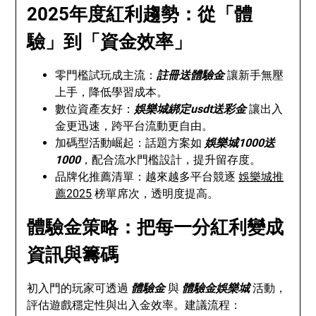
2025年度紅利趨勢：從「體
驗」到「資金效率」
零門檻試玩成主流：
註冊送體驗金
讓新手無壓
上手，降低學習成本。
數位資產友好：
娛樂城綁定usdt送彩金
讓出入
金更迅速，跨平台流動更自由。
加碼型活動崛起：話題方案如
娛樂城1000送
1000
，配合流水門檻設計，提升留存度。
品牌化推薦清單：越來越多平台競逐
娛樂城推
薦2025
榜單席次，透明度提高。
體驗金策略：把每一分紅利變成
資訊與籌碼
初入門的玩家可透過
體驗金
與
體驗金娛樂城
活動，
評估遊戲穩定性與出入金效率。建議流程：