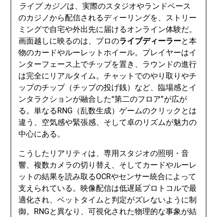
ライブ カジノ
は、実際のスタジオやランドベース
のカジノから配信されるディーリングを、ストリー
ミングで自宅や外出先に届けるオンライン体験だ。
画面越しに映るのは、プロの
ライブディーラー
と本
物のカードやルーレットホイール。プレイヤーはイ
ンターフェース上でチップを置き、ラウンドの進行
は完全にリアルタイム。チャットでのやり取りやチ
ップのチップ（チップの投げ銭）など、臨場感とイ
ンタラクションが融合した“第二のフロア”が広が
る。単なるRNG（乱数生成）ゲームのクリックとは
違う、空気感や緊張感、そして卓のリズムが魅力の
中心にある。
こうしたリアリティは、専用スタジオの照明・音
響、複数カメラの切り替え、そしてカードやルーレ
ットの結果を読み取るOCRやセンサー統合によって
支えられている。映像配信は低遅延プロトコルで最
適化され、ベットタイムと判定がズレないように制
御。RNGと異なり、可視化された物理的な事象が結