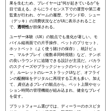
果を生むため、プレイヤーは“何が起きているか”を
目で追える。さらにライセンス下での運営や第三者
監査が行われ、ゲームの履歴、ラウンドID、シュー
（デッキ）の消費状況などがUIに表示されること
で、
透明性
が担保される。
ユーザー体験（UX）の観点でも進化が著しい。モ
バイル縦画面での片手操作、ベットのプリセット、
ホットベット（よく使う賭けの保存）、統計ビュ
ー、マルチプレイ（複数卓同時視聴）など、テンポ
の良いラウンドに追随できる設計が主流だ。バカラ
のスクイーズやブラックジャックのベットビハイン
ド、ルーレットのレーストラックUIなど、オフライ
ンの醍醐味をデジタルに再現する工夫も多い。加え
て、
責任あるプレイ
の観点から、ベット上限やセッ
ション時間の管理機能が組み込まれ、健全なプレイ
を促す。
プラットフォーム選びでは、ディーラーのホスピタ