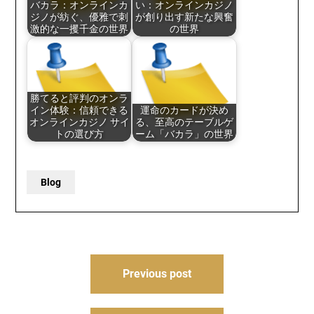
バカラ：オンラインカ
い：オンラインカジノ
ジノが紡ぐ、優雅で刺
が創り出す新たな興奮
激的な一攫千金の世界
の世界
勝てると評判のオンラ
イン体験：信頼できる
運命のカードが決め
オンラインカジノ サイ
る、至高のテーブルゲ
トの選び方
ーム「バカラ」の世界
Blog
Post
Previous post
navigation