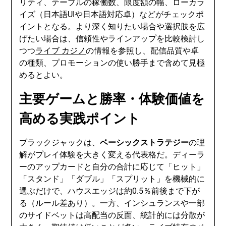
リティ、テーブルの稼働数、限度額の幅、ローカラ
イズ（日本語UIや日本語対応卓）などがチェックポ
イントとなる。より深く知りたい場合や選択肢を広
げたい場合は、信頼性やラインアップを比較検討し
つつ
ライブ カジノ
の情報を参照し、配信品質や卓
の種類、プロモーションの使い勝手まで含めて見極
めるとよい。
主要ゲームと勝率・体験価値を
高める実践ポイント
ブラックジャックは、
ベーシックストラテジー
の理
解がプレイ体験を大きく変える代表格だ。ディーラ
ーのアップカードと自分の合計に応じて「ヒット」
「スタンド」「ダブル」「スプリット」を機械的に
選ぶだけで、ハウスエッジは約0.5％前後まで下が
る（ルール差あり）。一方、インシュランスや一部
のサイドベットは高配当の反面、統計的には分散が