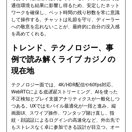
通信環境も結果に影響し得るため、安定したネット
ワークを確保し、ベット時間の残り秒数を常に意識
して操作する。チャットは礼節を守り、ディーラー
への敬意を忘れないことが、最終的に自分の没入感
を高めてくれる。
トレンド、テクノロジー、事
例で読み解くライブ カジノの
現在地
テクノロジー面では、4K/HDR配信や60fps対応、
WebRTCによる
低遅延
ストリーミング、AIを使った
不正検知とプレイ支援アナリティクスが一般化しつ
つある。UXではモバイル最適化が一段と進み、縦
画面UI、スワイプ操作、ワンタップ賭け直し、指
紋・顔認証によるログインの高速化など、外出先で
もストレスなく卓に参加できる設計が目立つ。オー