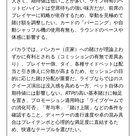
大きく、期待値は低いことが多い。ライブ特有のベ
ットビハインドは空席待ちの強い味方だが、前席の
プレイヤーに戦略が依存するため、挙動を見極めて
賭け額を調整したい。カードの「バーニング」や自
動シャッフル機の使用有無も、ラウンドのペースや
体感に影響する。
バカラでは、バンカー（庄家）への賭けが理論上わ
ずかに有利とされる（コミッションの有無で差異あ
り）。プレイヤー側、タイ、各種サイドベットは配
当と引き換えに分散が高まるため、セッションの目
的に応じた賭け分配が重要だ。ライブならではのス
クイーズ演出は没入感を高める一方、ベット自体の
期待値には影響しない。
RTP
の高い基本賭けに軸足
を置き、プロモーション適用時は「ライブゲームで
の消化可否」「寄与率」「賭け上限」などの条件を
確認すること。ディーラーの進行速度や卓の混み具
合はプレイテンポと心理的な満足度に直結するた
め、快適なテーブルを選びたい。