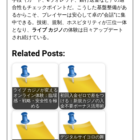
合性もチェックポイントだ。こうした基盤整備があ
るからこそ、プレイヤーは安心して卓の“会話”に集
中できる。技術、規制、ホスピタリティが三位一体
となり、
ライブ カジノ
の体験は日々アップデート
され続けている。
Related Posts:
ライブ カジノが変える
オンライン体験：臨場
初回入金ゼロで差をつ
感・戦略・安全性を極
ける：新規カジノの入
める
金不要ボーナス活用術
デジタルサイコロの舞