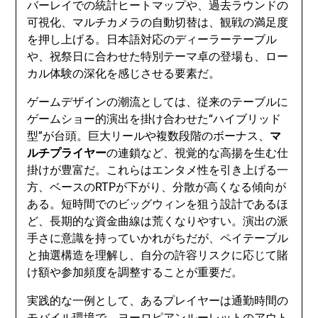
バーレイでの統計ヒートマップや、過去ラウンドの
可視化、マルチカメラの自動切替は、観戦の満足度
を押し上げる。日本語対応のディーラーテーブル
や、祝祭日に合わせた特別テーマ卓の登場も、ロー
カル体験の深化を感じさせる要素だ。
ゲームデザインの潮流としては、従来のテーブルに
ゲームショー的演出を掛け合わせた“ハイブリッド
型”が台頭。巨大リールや複数段階のボーナス、
マ
ルチプライヤー
の連鎖など、視覚的な高揚を生む仕
掛けが豊富だ。これらはエンタメ性を引き上げる一
方、ベースのRTPが下がり、分散が高くなる傾向が
ある。短時間でのビッグウィンを狙う設計であるほ
ど、長期的な資金曲線は荒くなりやすい。演出の派
手さに意識を持っていかれがちだが、ペイテーブル
と抽選構造を理解し、自分の許容リスクに応じて賭
け額や参加頻度を調整することが重要だ。
実践的な一例として、あるプレイヤーは通勤時間の
モバイル環境で、ヨーロピアンルーレットのアウト