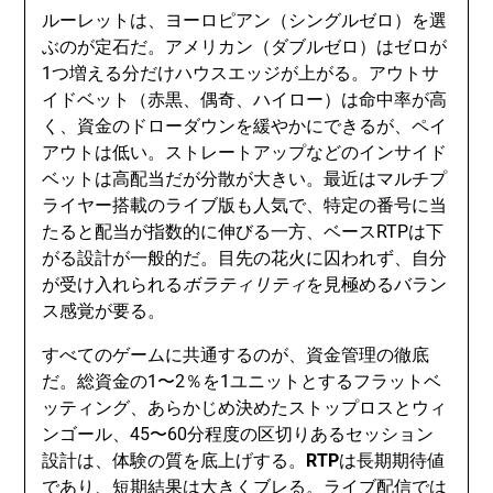
ルーレットは、ヨーロピアン（シングルゼロ）を選
ぶのが定石だ。アメリカン（ダブルゼロ）はゼロが
1つ増える分だけハウスエッジが上がる。アウトサ
イドベット（赤黒、偶奇、ハイロー）は命中率が高
く、資金のドローダウンを緩やかにできるが、ペイ
アウトは低い。ストレートアップなどのインサイド
ベットは高配当だが分散が大きい。最近はマルチプ
ライヤー搭載のライブ版も人気で、特定の番号に当
たると配当が指数的に伸びる一方、ベースRTPは下
がる設計が一般的だ。目先の花火に囚われず、自分
が受け入れられる
ボラティリティ
を見極めるバラン
ス感覚が要る。
すべてのゲームに共通するのが、資金管理の徹底
だ。総資金の1〜2％を1ユニットとするフラットベ
ッティング、あらかじめ決めたストップロスとウィ
ンゴール、45〜60分程度の区切りあるセッション
設計は、体験の質を底上げする。
RTP
は長期期待値
であり、短期結果は大きくブレる。ライブ配信では