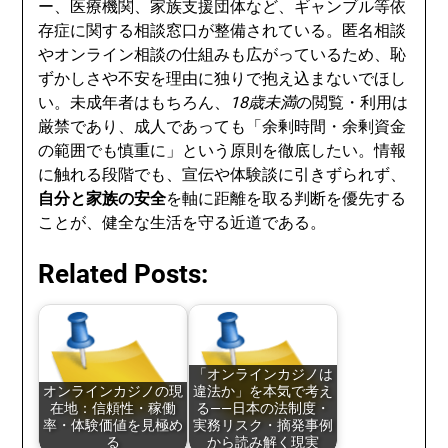
ー、医療機関、家族支援団体など、ギャンブル等依
存症に関する相談窓口が整備されている。匿名相談
やオンライン相談の仕組みも広がっているため、恥
ずかしさや不安を理由に独りで抱え込まないでほし
い。未成年者はもちろん、
18歳未満
の閲覧・利用は
厳禁であり、成人であっても「余剰時間・余剰資金
の範囲でも慎重に」という原則を徹底したい。情報
に触れる段階でも、宣伝や体験談に引きずられず、
自分と家族の安全
を軸に距離を取る判断を優先する
ことが、健全な生活を守る近道である。
Related Posts:
「オンラインカジノは
オンラインカジノの現
違法か」を本気で考え
在地：信頼性・稼働
る——日本の法制度・
率・体験価値を見極め
実務リスク・摘発事例
る
から読み解く現実