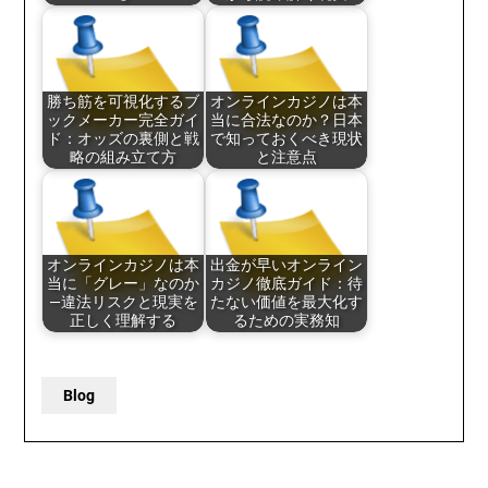
勝ち筋を可視化するブ
オンラインカジノは本
ックメーカー完全ガイ
当に合法なのか？日本
ド：オッズの裏側と戦
で知っておくべき現状
略の組み立て方
と注意点
オンラインカジノは本
出金が早いオンライン
当に「グレー」なのか
カジノ徹底ガイド：待
—違法リスクと現実を
たない価値を最大化す
正しく理解する
るための実務知
Blog