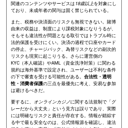
関連のコンテンツやサービスは
18歳以上
を対象にし
ており、未成年者の関与は固く禁じられている。
また、税務や決済面のリスクも無視できない。賭博
由来の収益は、制度により課税対象になりうるが、
そもそも違法性が問題となる取引ではトラブル時に
法的保護を受けにくい。決済の過程で口座やカード
の停止、チャージバック、為替リスクなどの副次的
リスクも現実に起こりうる。さらに運営側の
KYC（本人確認）やAML（資金洗浄対策）に関わる
規約は海外基準で設定され、ユーザーは不利な条件
の下で審査を受ける可能性がある。
合法性・透明
性・消費者保護
の三点を最優先に考え、安易な参加
は避けるべきだ。
要するに、
オンラインカジノ
に関する法規制で「グ
レーだから大丈夫」という見方は誤りであり、実際
には明確なリスクと責任が存在する。情報が錯綜す
る中で最も安全なのは、公式情報源を確認し、違法