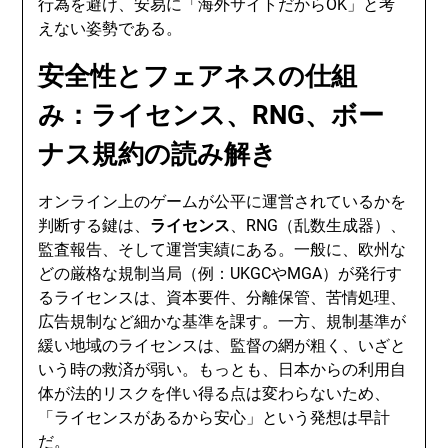
行為を避け、安易に「海外サイトだからOK」と考
えない姿勢である。
安全性とフェアネスの仕組
み：ライセンス、RNG、ボー
ナス規約の読み解き
オンライン上のゲームが公平に運営されているかを
判断する鍵は、
ライセンス
、RNG（乱数生成器）、
監査報告、そして運営実績にある。一般に、欧州な
どの厳格な規制当局（例：UKGCやMGA）が発行す
るライセンスは、資本要件、分離保管、苦情処理、
広告規制など細かな基準を課す。一方、規制基準が
緩い地域のライセンスは、監督の網が粗く、いざと
いう時の救済が弱い。もっとも、日本からの利用自
体が法的リスクを伴い得る点は変わらないため、
「ライセンスがあるから安心」という発想は早計
だ。