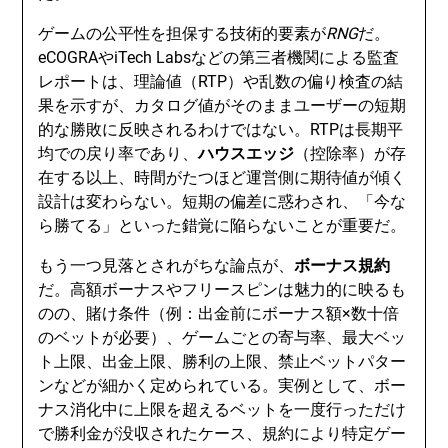
ゲームの公平性を担保する技術的要素が
RNG
だ。
eCOGRAやiTech Labsなどの第三者機関による監査
レポートは、理論値（RTP）や乱数の偏り検査の結
果を示すが、カタログ値がそのままユーザーの短期
的な勝敗に反映されるわけではない。RTPは長期平
均での戻り率であり、
ハウスエッジ
（控除率）が存
在する以上、時間がたつほど運営側に期待値が傾く
設計は変わらない。短期の偏差に惑わされ、「今な
ら勝てる」といった錯覚に陥らないことが重要だ。
もう一つ見落とされがちな論点が、
ボーナス規約
だ。高額ボーナスやフリースピンは魅力的に映るも
のの、賭け条件（例：出金前にボーナス額×数十倍
のベットが必要）、ゲームごとの寄与率、最大ベッ
ト上限、出金上限、勝利の上限、禁止ベットパター
ンなどが細かく定められている。実例として、ボー
ナス消化中に上限を超えるベットを一度行っただけ
で勝利金が没収されたケース、規約により特定ゲー