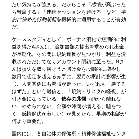
たい気持ちが強まる。だからこそ「感情が高ぶった
ら離席する」「連続セッションを避ける」など、
事
前に決めた行動規範
を機械的に適用することが有効
だ。
ケーススタディとして、ボーナス消化で短期的に利
益を得たAさんは、追加書類の提出を求められ出金
が長期化。その間に規約違反が見つかり、利益を没
収されただけでなくアカウント閉鎖に至った。Bさ
んは損失を取り戻そうと賭け金を段階的に増やし、
数日で想定を超える赤字に。翌月の家計に影響が生
じ、人間関係にも緊張が走った。いずれも「勝てる
はずだ」という過信と、「規約・リスクの軽視」が
引き金になっている。
依存の兆候
（頭から離れな
い、やめられない、金額や時間が増える、嘘をつ
く、感情起伏が激しい）が見えたら、早期の相談が
何より重要だ。
国内には、各自治体の保健所・精神保健福祉センタ