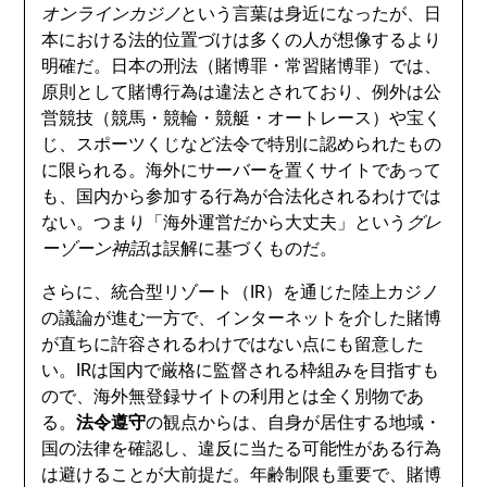
オンラインカジノ
という言葉は身近になったが、日
本における法的位置づけは多くの人が想像するより
明確だ。日本の刑法（賭博罪・常習賭博罪）では、
原則として賭博行為は違法とされており、例外は公
営競技（競馬・競輪・競艇・オートレース）や宝く
じ、スポーツくじなど法令で特別に認められたもの
に限られる。海外にサーバーを置くサイトであって
も、国内から参加する行為が合法化されるわけでは
ない。つまり「海外運営だから大丈夫」という
グレ
ーゾーン神話
は誤解に基づくものだ。
さらに、統合型リゾート（IR）を通じた陸上カジノ
の議論が進む一方で、インターネットを介した賭博
が直ちに許容されるわけではない点にも留意した
い。IRは国内で厳格に監督される枠組みを目指すも
ので、海外無登録サイトの利用とは全く別物であ
る。
法令遵守
の観点からは、自身が居住する地域・
国の法律を確認し、違反に当たる可能性がある行為
は避けることが大前提だ。年齢制限も重要で、賭博