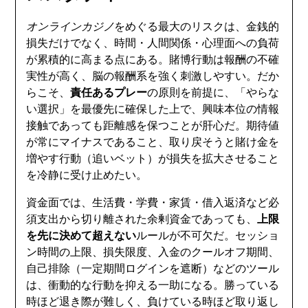
オンラインカジノ
をめぐる最大のリスクは、金銭的
損失だけでなく、時間・人間関係・心理面への負荷
が累積的に高まる点にある。賭博行動は報酬の不確
実性が高く、脳の報酬系を強く刺激しやすい。だか
らこそ、
責任あるプレー
の原則を前提に、「やらな
い選択」を最優先に確保した上で、興味本位の情報
接触であっても距離感を保つことが肝心だ。期待値
が常にマイナスであること、取り戻そうと賭け金を
増やす行動（追いベット）が損失を拡大させること
を冷静に受け止めたい。
資金面では、生活費・学費・家賃・借入返済など必
須支出から切り離された余剰資金であっても、
上限
を先に決めて超えない
ルールが不可欠だ。セッショ
ン時間の上限、損失限度、入金のクールオフ期間、
自己排除（一定期間ログインを遮断）などのツール
は、衝動的な行動を抑える一助になる。勝っている
時ほど退き際が難しく、負けている時ほど取り返し