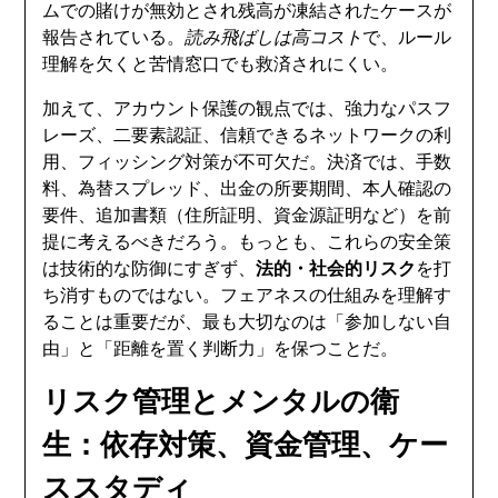
ムでの賭けが無効とされ残高が凍結されたケースが
報告されている。
読み飛ばしは高コスト
で、ルール
理解を欠くと苦情窓口でも救済されにくい。
加えて、アカウント保護の観点では、強力なパスフ
レーズ、二要素認証、信頼できるネットワークの利
用、フィッシング対策が不可欠だ。決済では、手数
料、為替スプレッド、出金の所要期間、本人確認の
要件、追加書類（住所証明、資金源証明など）を前
提に考えるべきだろう。もっとも、これらの安全策
は技術的な防御にすぎず、
法的・社会的リスク
を打
ち消すものではない。フェアネスの仕組みを理解す
ることは重要だが、最も大切なのは「参加しない自
由」と「距離を置く判断力」を保つことだ。
リスク管理とメンタルの衛
生：依存対策、資金管理、ケー
ススタディ