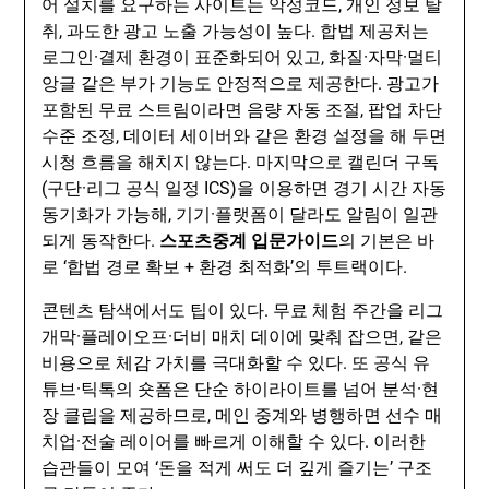
어 설치를 요구하는 사이트는 악성코드, 개인 정보 탈
취, 과도한 광고 노출 가능성이 높다. 합법 제공처는
로그인·결제 환경이 표준화되어 있고, 화질·자막·멀티
앙글 같은 부가 기능도 안정적으로 제공한다. 광고가
포함된 무료 스트림이라면 음량 자동 조절, 팝업 차단
수준 조정, 데이터 세이버와 같은 환경 설정을 해 두면
시청 흐름을 해치지 않는다. 마지막으로 캘린더 구독
(구단·리그 공식 일정 ICS)을 이용하면 경기 시간 자동
동기화가 가능해, 기기·플랫폼이 달라도 알림이 일관
되게 동작한다.
스포츠중계 입문가이드
의 기본은 바
로 ‘합법 경로 확보 + 환경 최적화’의 투트랙이다.
콘텐츠 탐색에서도 팁이 있다. 무료 체험 주간을 리그
개막·플레이오프·더비 매치 데이에 맞춰 잡으면, 같은
비용으로 체감 가치를 극대화할 수 있다. 또 공식 유
튜브·틱톡의 숏폼은 단순 하이라이트를 넘어 분석·현
장 클립을 제공하므로, 메인 중계와 병행하면 선수 매
치업·전술 레이어를 빠르게 이해할 수 있다. 이러한
습관들이 모여 ‘돈을 적게 써도 더 깊게 즐기는’ 구조