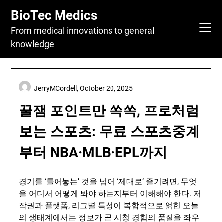
Skip
BioTec Medics
to
content
From medical innovations to general
knowledge
JerryMCordell,
October 20, 2025
꿀잼 포인트만 쏙쏙, 프로처럼
보는 스포츠: 무료 스포츠중계
부터 NBA·MLB·EPL까지
경기를 ‘틀어놓는’ 것을 넘어 ‘제대로’ 즐기려면, 무엇
을 어디서 어떻게 봐야 하는지부터 이해해야 한다. 저
작권과 플랫폼, 리그별 특성이 복합적으로 얽힌 오늘
의 생태계에서는 정보가 곧 시청 경험의 품질을 좌우