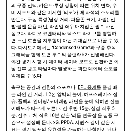
의 구종 선택, 카운트·루상 상황에 따른 위치 변화, 수
비 시프트와 같은 미세한 ‘의도’가 매 타석의 스토리를
만든다. 구장 특성(담장 거리, 파울존 크기, 바람), 선
발·불펜 운용 패턴, 라인업 좌우 매치업은 필수 사전
정보다. 라디오 코멘터리와 텍스트 라이브를 병행하
면 느린 호흡을 지루함이 아닌 기대감으로 바꿀 수 있
다. 다시보기에서는 ‘Condensed Game’과 구종 추적
그래픽을 함께 보면 투수의 플랜A/B가 선명해진다.
야간 경기 시청 시 데이터 세이버 모드로 전환하면 이
닝 전후 광고 타임마다 발생하는 과한 데이터 소모를
억제할 수 있다.
축구는 공간과 전환의 스포츠다.
EPL 중계
를 즐길 때
는 라인 간 거리, 1·2선 압박의 높이, 하프스페이스 점
유, 풀백의 인버팅/오버래핑 패턴을 눈에 익히면 전술
이해도가 빠르게 오른다. 전·후반 15분, 실점 직후 5
분, 선수 교체 직후 10분 같은 ‘리듬 변곡점’을 집중 구
간으로 설정해 둔다. xG, PPDA, 시퀀스 길이 같은 지
표는 경기 템포의 유효성을 가늠하는 나침반이 된다.