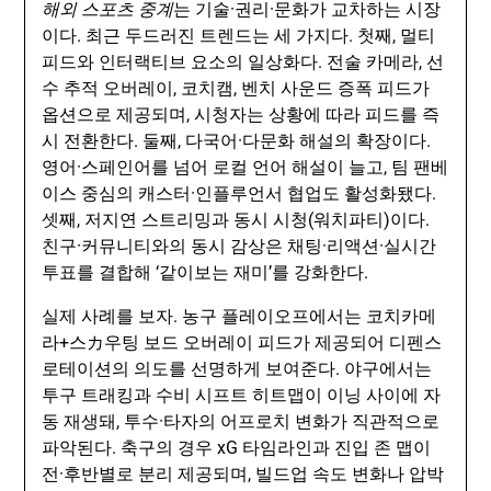
해외 스포츠 중계
는 기술·권리·문화가 교차하는 시장
이다. 최근 두드러진 트렌드는 세 가지다. 첫째, 멀티
피드와 인터랙티브 요소의 일상화다. 전술 카메라, 선
수 추적 오버레이, 코치캠, 벤치 사운드 증폭 피드가
옵션으로 제공되며, 시청자는 상황에 따라 피드를 즉
시 전환한다. 둘째, 다국어·다문화 해설의 확장이다.
영어·스페인어를 넘어 로컬 언어 해설이 늘고, 팀 팬베
이스 중심의 캐스터·인플루언서 협업도 활성화됐다.
셋째, 저지연 스트리밍과 동시 시청(워치파티)이다.
친구·커뮤니티와의 동시 감상은 채팅·리액션·실시간
투표를 결합해 ‘같이보는 재미’를 강화한다.
실제 사례를 보자. 농구 플레이오프에서는 코치카메
라+스カ우팅 보드 오버레이 피드가 제공되어 디펜스
로테이션의 의도를 선명하게 보여준다. 야구에서는
투구 트래킹과 수비 시프트 히트맵이 이닝 사이에 자
동 재생돼, 투수·타자의 어프로치 변화가 직관적으로
파악된다. 축구의 경우 xG 타임라인과 진입 존 맵이
전·후반별로 분리 제공되며, 빌드업 속도 변화나 압박