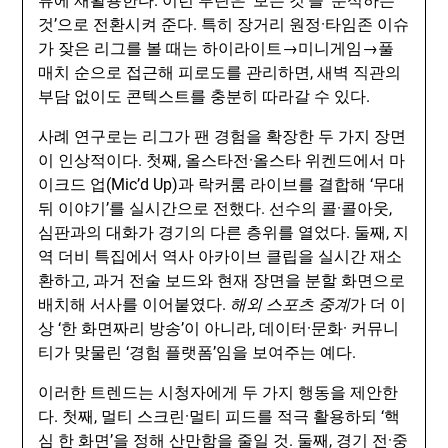
뷰에 재활용한다. 이런 루틴은 ‘보는 것’을 ‘분석하는
것’으로 전환시켜 준다. 특히 장거리 원정·타임존 이슈
가 잦은 리그를 볼 때는 하이라이트→미니게임→풀
매치 순으로 접근해 피로도를 관리하면, 새벽 직관의
부담 없이도 콘텍스트를 충분히 따라갈 수 있다.
사례 연구로는 리그가 팬 경험을 확장한 두 가지 장면
이 인상적이다. 첫째, 올스타전·올스타 위켄드에서 마
이크드 업(Mic’d Up)과 락커룸 라이브를 결합해 ‘무대
뒤 이야기’를 실시간으로 전했다. 선수의 콜·콜아웃,
심판과의 대화가 경기의 다른 층위를 열었다. 둘째, 지
역 더비 특집에서 역사 아카이브 클립을 실시간 재소
환하고, 과거 전술 보드와 현재 장면을 분할 화면으로
배치해 서사를 이어붙였다.
해외 스포츠 중계
가 더 이
상 ‘한 화면짜리 방송’이 아니라, 데이터·문화· 커뮤니
티가 맞물린 ‘경험 플랫폼’임을 보여주는 예다.
이러한 트렌드는 시청자에게 두 가지 행동을 제안한
다. 첫째, 멀티 스크린·멀티 피드를 적극 활용하되 ‘핵
심 한 화면’을 정해 산만함을 줄일 것. 둘째, 경기 전·중