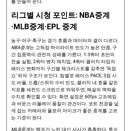
를 만들어 준다.
리그별 시청 포인트: NBA중계
·MLB중계·EPL 중계
농구·야구·축구는 경기 흐름과 데이터의 결이 다르다.
NBA중계
는 고득점·하이라이트 빈도가 높은 만큼, 구
간 집중력이 관전의 성패를 가른다. 1·3쿼터 초반의
전술 실험, 2쿼터 벤치 매치업, 4쿼터 클러치 타임의
페이스 변화까지 구간별 체크리스트를 갖추면 ‘득점
쇼’ 뒤의 구조가 보인다. 팀별로 페이스·PACE, 3점 시
도 비율, 드롭/스위치 수비 빈도, 클러치 내 효율 같은
지표를 세컨드 스크린으로 띄워두면, 해설의 맥락을
수치로 확인할 수 있다. 화면 설정은 60fps 고프레임
과 바운스·리플레이 품질이 관건이다. 코트 전경을 넓
게 잡는 카메라와 플로어 마이크가 좋은 중계를 고르
는 기준이 된다.
MLB중계
는 템포가 느린 대신 서사가 촘촘하다. 투수