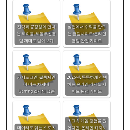
전략과 공정성이 만나
실전에서 수익을 만드
는 테이블, 레볼루션홀
는 홀덤사이트·온라인
덤 제대로 알아보기
홀덤 완전 가이드
카지노코인: 블록체인
2026년, 똑똑하게 선택
이 여는 차세대
하는 온라인 카지노 사
iGaming 결제의 표준
이트 완전 가이드
초고속 게임 경험을 원
데이터로 읽는 스포츠
한다면: 온라인 카지노