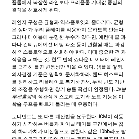
플롭에서 복잡한 라인보다 프리플롭 기대값 중심의
결정을 선호하게 된다.
레인지 구성은 균형과 익스플로잇의 줄타기다. 균형
은 상대가 우리 플레이를 악용하지 못하도록 만든다.
그러나 테이블에 분명한 누수가 있다면, 예컨대 콜 과
다나 컨티뉴에이션 베팅 과소 등이 관찰될 때는 과감
히 익스플로잇으로 선회해야 한다. 이때 중요한 건 과
적응을 피하는 것. 한두 번의 쇼다운 데이터에 레인지
를 급격히 틀면 변동성만 키울 수 있다. 샘플을 쌓되,
의사결정 기준은 명확히 문서화하라. 핸드 히스토리
를 정리하고 리플레이로 복기하면서, 누적 빈도 기반
의 조정을 수행하면 장기 승률 곡선이 안정된다.
레볼
루션홀덤
의 직관적 히스토리 보기와 노트 기능은 이
학습 루프를 빠르게 돌리는 데 유용하다.
토너먼트는 또 다른 계산법을 요구한다. ICM이 작동
하기 시작하는 버블과 파이널 테이블 구간에서는 칩
의 화폐가치가 비선형으로 변한다. 같은 10bb라도 탈
락 리스크가 기대값에 미치는 영향은 스택 분포와 상