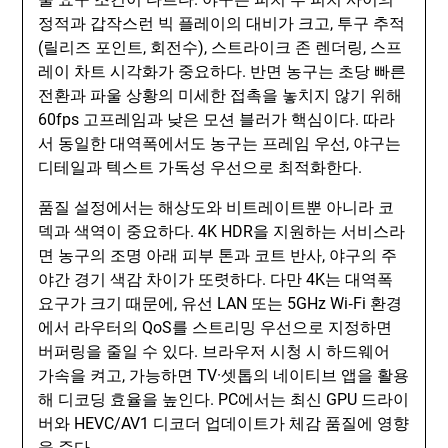
정적과 갑작스런 빅 플레이의 대비가 크고, 투구 추적
(릴리즈 포인트, 회전수), 스트라이크 존 렌더링, 스프
레이 차트 시각화가 중요하다. 반면 농구는 초당 빠른
전환과 파울 상황의 미세한 접촉을 놓치지 않기 위해
60fps 고프레임과 낮은 모션 블러가 핵심이다. 따라
서 동일한 대역폭에서도 농구는 프레임 우선, 야구는
디테일과 텍스트 가독성 우선으로 최적화한다.
품질 설정에서는 해상도와 비트레이트뿐 아니라 코
덱과 색역이 중요하다. 4K HDR을 지원하는 서비스라
면 농구의 조명 아래 피부 톤과 코트 반사, 야구의 주
야간 경기 색감 차이가 또렷하다. 다만 4K는 대역폭
요구가 크기 때문에, 유선 LAN 또는 5GHz Wi‑Fi 환경
에서 라우터의 QoS를 스트리밍 우선으로 지정하면
버퍼링을 줄일 수 있다. 브라우저 시청 시 하드웨어
가속을 켜고, 가능하면 TV·셋톱의 네이티브 앱을 활용
해 디코딩 효율을 높인다. PC에서는 최신 GPU 드라이
버와 HEVC/AV1 디코더 업데이트가 체감 품질에 영향
을 준다.