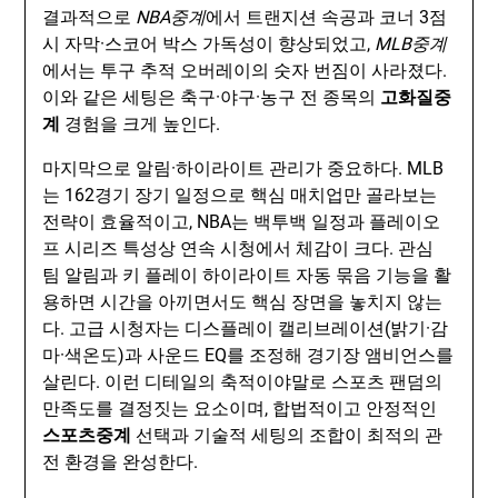
결과적으로
NBA중계
에서 트랜지션 속공과 코너 3점
시 자막·스코어 박스 가독성이 향상되었고,
MLB중계
에서는 투구 추적 오버레이의 숫자 번짐이 사라졌다.
이와 같은 세팅은 축구·야구·농구 전 종목의
고화질중
계
경험을 크게 높인다.
마지막으로 알림·하이라이트 관리가 중요하다. MLB
는 162경기 장기 일정으로 핵심 매치업만 골라보는
전략이 효율적이고, NBA는 백투백 일정과 플레이오
프 시리즈 특성상 연속 시청에서 체감이 크다. 관심
팀 알림과 키 플레이 하이라이트 자동 묶음 기능을 활
용하면 시간을 아끼면서도 핵심 장면을 놓치지 않는
다. 고급 시청자는 디스플레이 캘리브레이션(밝기·감
마·색온도)과 사운드 EQ를 조정해 경기장 앰비언스를
살린다. 이런 디테일의 축적이야말로 스포츠 팬덤의
만족도를 결정짓는 요소이며, 합법적이고 안정적인
스포츠중계
선택과 기술적 세팅의 조합이 최적의 관
전 환경을 완성한다.