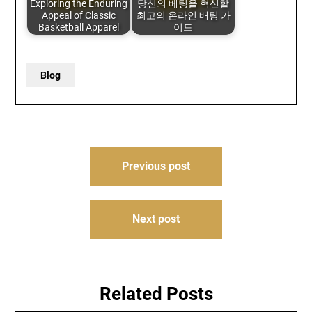
Exploring the Enduring
당신의 베팅을 혁신할
Appeal of Classic
최고의 온라인 배팅 가
Basketball Apparel
이드
Blog
Post
Previous post
navigation
Next post
Related Posts