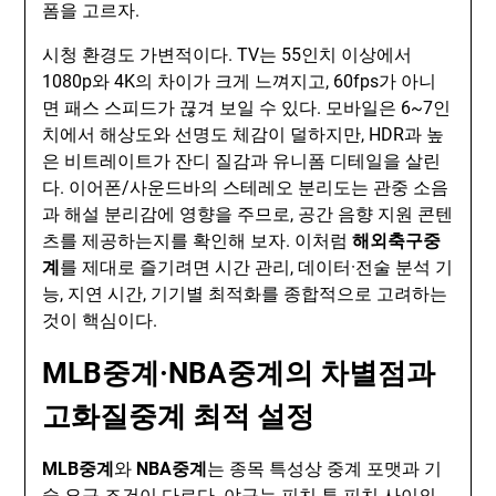
폼을 고르자.
시청 환경도 가변적이다. TV는 55인치 이상에서
1080p와 4K의 차이가 크게 느껴지고, 60fps가 아니
면 패스 스피드가 끊겨 보일 수 있다. 모바일은 6~7인
치에서 해상도와 선명도 체감이 덜하지만, HDR과 높
은 비트레이트가 잔디 질감과 유니폼 디테일을 살린
다. 이어폰/사운드바의 스테레오 분리도는 관중 소음
과 해설 분리감에 영향을 주므로, 공간 음향 지원 콘텐
츠를 제공하는지를 확인해 보자. 이처럼
해외축구중
계
를 제대로 즐기려면 시간 관리, 데이터·전술 분석 기
능, 지연 시간, 기기별 최적화를 종합적으로 고려하는
것이 핵심이다.
MLB중계·NBA중계의 차별점과
고화질중계 최적 설정
MLB중계
와
NBA중계
는 종목 특성상 중계 포맷과 기
술 요구 조건이 다르다. 야구는 피치 투 피치 사이의