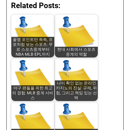
Related Posts:
꿀잼 포인트만 쏙쏙, 프
로처럼 보는 스포츠: 무
료 스포츠중계부터
현대 사회에서 스포츠
NBA·MLB·EPL까지
중계의 역할
나이 확인 없는 온라인
야구 팬들을 위한 최고
카지노의 진실: 규제, 위
의 경험: MLB 중계 서비
험, 그리고 책임 있는 선
스
택