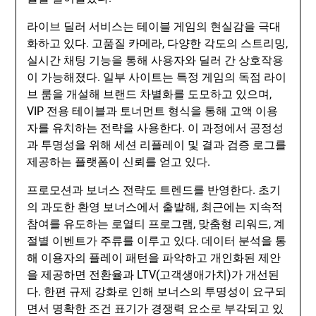
라이브 딜러 서비스는 테이블 게임의 현실감을 극대
화하고 있다. 고품질 카메라, 다양한 각도의 스트리밍,
실시간 채팅 기능을 통해 사용자와 딜러 간 상호작용
이 가능해졌다. 일부 사이트는 특정 게임의 독점 라이
브 룸을 개설해 브랜드 차별화를 도모하고 있으며,
VIP 전용 테이블과 토너먼트 형식을 통해 고액 이용
자를 유치하는 전략을 사용한다. 이 과정에서 공정성
과 투명성을 위해 세션 리플레이 및 결과 검증 로그를
제공하는 플랫폼이 신뢰를 얻고 있다.
프로모션과 보너스 전략도 트렌드를 반영한다. 초기
의 과도한 환영 보너스에서 출발해, 최근에는 지속적
참여를 유도하는 로열티 프로그램, 맞춤형 리워드, 계
절별 이벤트가 주류를 이루고 있다. 데이터 분석을 통
해 이용자의 플레이 패턴을 파악하고 개인화된 제안
을 제공하면 전환율과 LTV(고객생애가치)가 개선된
다. 한편 규제 강화로 인해 보너스의 투명성이 요구되
면서 명확한 조건 표기가 경쟁력 요소로 부각되고 있