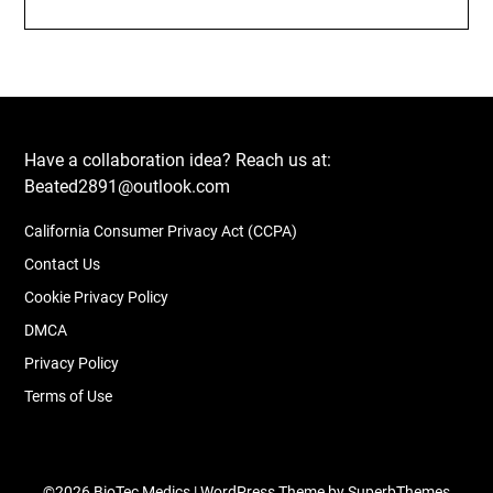
Have a collaboration idea? Reach us at:
Beated2891@outlook.com
California Consumer Privacy Act (CCPA)
Contact Us
Cookie Privacy Policy
DMCA
Privacy Policy
Terms of Use
©2026 BioTec Medics
| WordPress Theme by
SuperbThemes