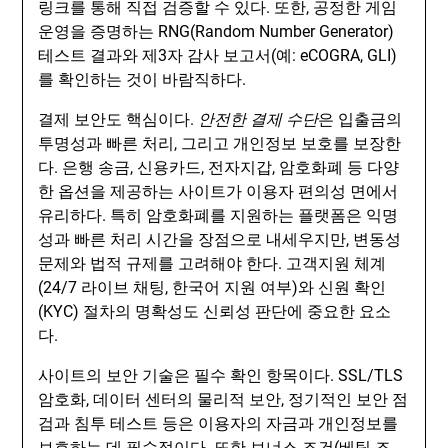
링크를 통해 직접 검증할 수 있다. 또한, 공정한 게임
운영을 증명하는 RNG(Random Number Generator)
테스트 결과와 제3자 감사 보고서(예: eCOGRA, GLI)
를 확인하는 것이 바람직하다.
결제 보안도 핵심이다.
안전한 결제 수단
은 입출금의
투명성과 빠른 처리, 그리고 개인정보 보호를 보장한
다. 은행 송금, 신용카드, 전자지갑, 암호화폐 등 다양
한 옵션을 제공하는 사이트가 이용자 편의성 면에서
유리하다. 특히 암호화폐를 지원하는 플랫폼은 익명
성과 빠른 처리 시간을 장점으로 내세우지만, 변동성
문제와 법적 규제를 고려해야 한다. 고객지원 체계
(24/7 라이브 채팅, 한국어 지원 여부)와 신원 확인
(KYC) 절차의 명확성도 신뢰성 판단에 중요한 요소
다.
사이트의 보안 기술은 필수 확인 항목이다. SSL/TLS
암호화, 데이터 센터의 물리적 보안, 정기적인 보안 점
검과 침투 테스트 등은 이용자의 자금과 개인정보를
보호하는 데 필수적이다. 또한 보너스 조건(베팅 조