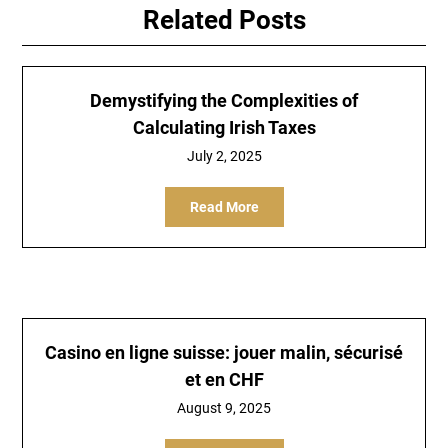
Related Posts
Demystifying the Complexities of
Calculating Irish Taxes
July 2, 2025
Read More
Casino en ligne suisse: jouer malin, sécurisé
et en CHF
August 9, 2025