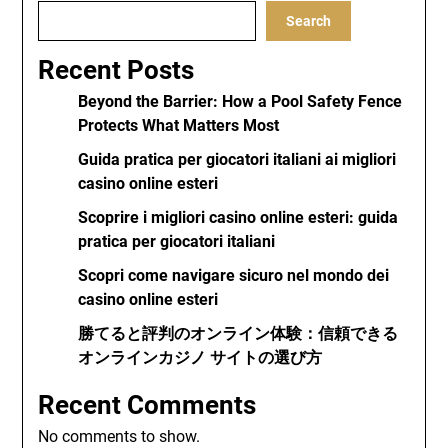
Search
Recent Posts
Beyond the Barrier: How a Pool Safety Fence
Protects What Matters Most
Guida pratica per giocatori italiani ai migliori
casino online esteri
Scoprire i migliori casino online esteri: guida
pratica per giocatori italiani
Scopri come navigare sicuro nel mondo dei
casino online esteri
勝てると評判のオンライン体験：信頼できる
オンラインカジノ サイトの選び方
Recent Comments
No comments to show.