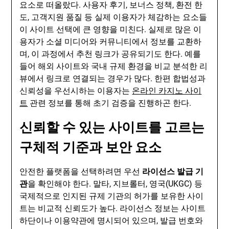
요소로 떠올랐다. 사용자 후기, 보너스 정책, 환전 한
도, 고객지원 품질 등 실제 이용자가 체감하는 요소들
이 사이트 선택에 큰 영향을 미친다. 실제로 많은 이
용자가 소셜 미디어와 커뮤니티에서 정보를 교환하
며, 이 과정에서 추천 링크가 공유되기도 한다. 예를
들어 해외 사이트와 국내 규제 환경을 비교 분석한 리
뷰에서 링크로 연결되는 경우가 많다. 한편 합법성과
신뢰성을 우선시하는 이용자는
온라인 카지노 사이
트
관련 정보를 통해 초기 검증을 진행하곤 한다.
신뢰할 수 있는 사이트를 고르는
구체적 기준과 보안 요소
안전한 플랫폼을 선택하려면 우선
라이선스 발급 기
관
을 확인해야 한다. 말타, 지브롤터, 영국(UKGC) 등
국제적으로 인지된 규제 기관의 허가를 보유한 사이
트는 비교적 신뢰도가 높다. 라이선스 정보는 사이트
하단이나 이용약관에 명시되어 있으며, 발급 번호와