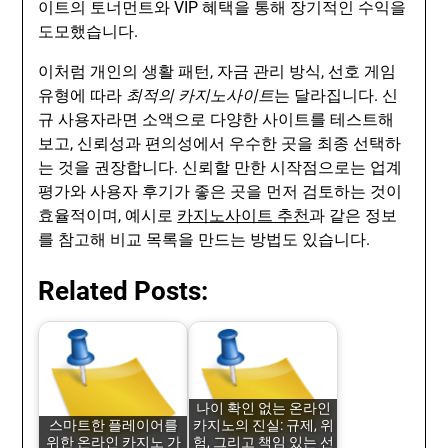
이트의 토너먼트와 VIP 혜택을 통해 장기적인 수익을
도모했습니다.
이처럼 개인의 생활 패턴, 자금 관리 방식, 선호 게임
유형에 따라
최적의 카지노사이트
는 달라집니다. 신
규 사용자라면 소액으로 다양한 사이트를 테스트해
보고, 신뢰성과 편의성에서 우수한 곳을 최종 선택하
는 것을 권장합니다. 신뢰할 만한 시작점으로는 업계
평가와 사용자 후기가 좋은 곳을 먼저 검토하는 것이
효율적이며, 예시로
카지노사이트 추천
과 같은 정보
를 참고해 비교 목록을 만드는 방법도 있습니다.
Related Posts:
나이 확인 없는 온라인
스마트한 플레이어를
카지노의 진실: 규제, 위
위한 온라인 카지노 가
험, 그리고 책임 있는 선