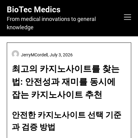
Skip
BioTec Medics
to
content
From medical innovations to general
knowledge
JerryMCordell,
July 3, 2026
최고의 카지노사이트를 찾는
법: 안전성과 재미를 동시에
잡는 카지노사이트 추천
안전한 카지노사이트 선택 기준
과 검증 방법