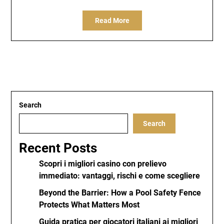
Read More
Search
Search
Recent Posts
Scopri i migliori casino con prelievo
immediato: vantaggi, rischi e come scegliere
Beyond the Barrier: How a Pool Safety Fence
Protects What Matters Most
Guida pratica per giocatori italiani ai migliori