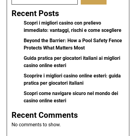
Recent Posts
Scopri i migliori casino con prelievo
immediato: vantaggi, rischi e come scegliere
Beyond the Barrier: How a Pool Safety Fence
Protects What Matters Most
Guida pratica per giocatori italiani ai migliori
casino online esteri
Scoprire i migliori casino online esteri: guida
pratica per giocatori italiani
Scopri come navigare sicuro nel mondo dei
casino online esteri
Recent Comments
No comments to show.