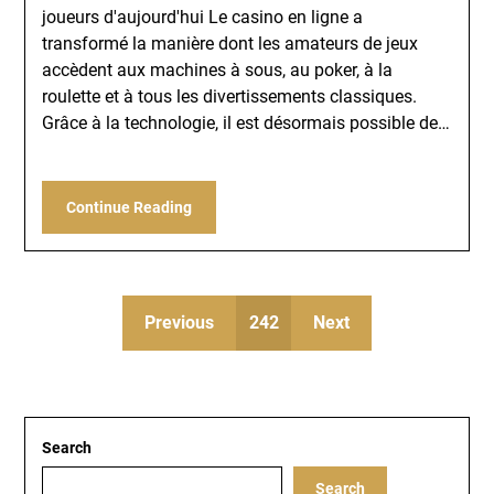
joueurs d'aujourd'hui Le casino en ligne a
transformé la manière dont les amateurs de jeux
accèdent aux machines à sous, au poker, à la
roulette et à tous les divertissements classiques.
Grâce à la technologie, il est désormais possible de…
Continue Reading
Previous
242
Next
Search
Search