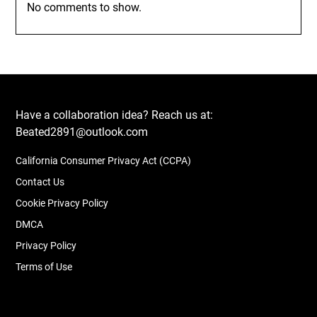
No comments to show.
Have a collaboration idea? Reach us at:
Beated2891@outlook.com
California Consumer Privacy Act (CCPA)
Contact Us
Cookie Privacy Policy
DMCA
Privacy Policy
Terms of Use