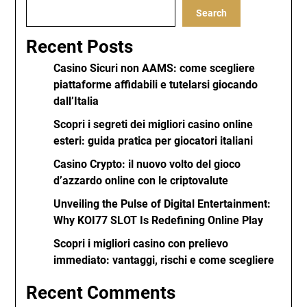
Search
Recent Posts
Casino Sicuri non AAMS: come scegliere
piattaforme affidabili e tutelarsi giocando
dall’Italia
Scopri i segreti dei migliori casino online
esteri: guida pratica per giocatori italiani
Casino Crypto: il nuovo volto del gioco
d’azzardo online con le criptovalute
Unveiling the Pulse of Digital Entertainment:
Why KOI77 SLOT Is Redefining Online Play
Scopri i migliori casino con prelievo
immediato: vantaggi, rischi e come scegliere
Recent Comments