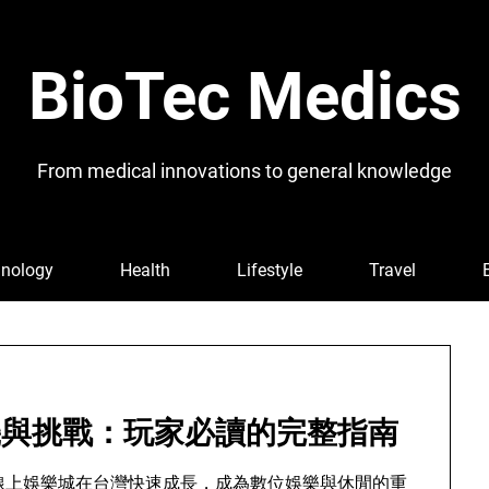
BioTec Medics
From medical innovations to general knowledge
nology
Health
Lifestyle
Travel
機與挑戰：玩家必讀的完整指南
線上娛樂城在台灣快速成長，成為數位娛樂與休閒的重