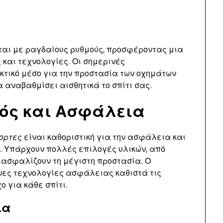
αι με ραγδαίους ρυθμούς, προσφέροντας μια
 και τεχνολογίες. Οι σημερινές
κτικό μέσο για την προστασία των οχημάτων
α αναβαθμίσει αισθητικά το σπίτι σας.
μός και Ασφάλεια
ορτες
είναι καθοριστική για την ασφάλεια και
υ. Υπάρχουν πολλές επιλογές υλικών, από
διασφαλίζουν τη μέγιστη προστασία. Ο
νες τεχνολογίες ασφάλειας καθιστά τις
 για κάθε σπίτι.
ία