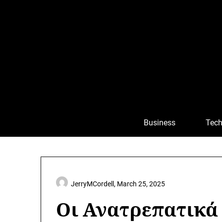
Skip
to
content
Business
Tech
JerryMCordell,
March 25, 2025
Οι Ανατρεπατικά 