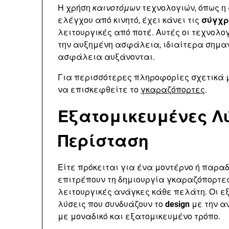
Η χρήση
καινοτόμων
τεχνολογιών, όπως η
ελέγχου από κινητό, έχει κάνει τις
σύγχρ
λειτουργικές από ποτέ. Αυτές οι τεχνολο
την αυξημένη ασφάλεια, ιδιαίτερα σημαν
ασφάλεια αυξάνονται.
Για περισσότερες πληροφορίες σχετικά μ
να επισκεφθείτε το
γκαραζόπορτες
.
Εξατομικευμένες Λ
Περίσταση
Είτε πρόκειται για ένα μοντέρνο ή παραδ
επιτρέπουν τη δημιουργία γκαραζόπορτες
λειτουργικές ανάγκες κάθε πελάτη. Οι 
λύσεις που συνδυάζουν το
design
με την α
με μοναδικό και εξατομικευμένο τρόπο.