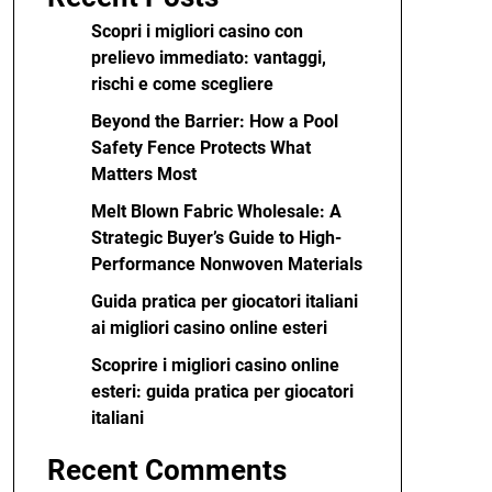
Scopri i migliori casino con
prelievo immediato: vantaggi,
rischi e come scegliere
Beyond the Barrier: How a Pool
Safety Fence Protects What
Matters Most
Melt Blown Fabric Wholesale: A
Strategic Buyer’s Guide to High-
Performance Nonwoven Materials
Guida pratica per giocatori italiani
ai migliori casino online esteri
Scoprire i migliori casino online
esteri: guida pratica per giocatori
italiani
Recent Comments