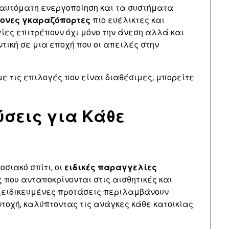
 αυτόματη ενεργοποίηση και τα συστήματα
ονες γκαραζόπορτες
πιο ευέλικτες και
γίες επιτρέπουν όχι μόνο την άνεση αλλά και
τική σε μια εποχή που οι απειλές στην
ε τις επιλογές που είναι διαθέσιμες, μπορείτε
ύσεις για Κάθε
οσιακό σπίτι, οι
ειδικές παραγγελίες
 που ανταποκρίνονται στις αισθητικές και
εξειδικευμένες προτάσεις περιλαμβάνουν
ντοχή, καλύπτοντας τις ανάγκες κάθε κατοικίας