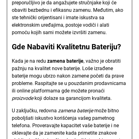
preporučljivo je da angažujete stručnjake koji će
obaviti bezbednu i efikasnu zamenu. Međutim, ako
ste tehnički orijentisani i imate iskustva sa
elektronskim uređajima, postoje vodiči i alati
pomoću kojih sami možete izvršiti zamenu.
Gde Nabaviti Kvalitetnu Bateriju?
Kada je na redu
zamena baterije
, važno je obratiti
pažnju na kvalitet nove baterije. Loše izrađene
baterije mogu ubrzo nakon zamene početi da prave
probleme. Raspitajte se u pouzdanim prodavnicama
ili online platformama gde možete pronaći
proizvode
koji dolaze sa garancijom kvaliteta.
U zaključku, redovna
zamena baterije
može bitno
poboljšati iskustvo korišćenja vašeg pametnog
telefona. Proveravajte kapacitet vaše baterije i ne
oklevajte da je zamenite kada primetite znakove