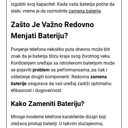
izgubiti svoj kapacitet. Kada vaša baterija počne da
slabi, vreme je da razmotrite
zamena baterije
.
Zašto Je Važno Redovno
Menjati Bateriju?
Punjenje telefona nekoliko puta dnevno može biti
znak da je baterija blizu kraja svog životnog veka.
Korišćenjem uređaja sa istrošenom baterijom može
se pojaviti
problem
sa performansama, pa čak i
oštećenje drugih komponenti. Redovna
zamena
baterije
osigurava da vaš uređaj zadrži optimalnu
efikasnost i dugovečnost.
Kako Zameniti Bateriju?
Mnoge moderne telefone karakteriše dizajn koji
otežava pristup bateriji. U takvim slučajevima,