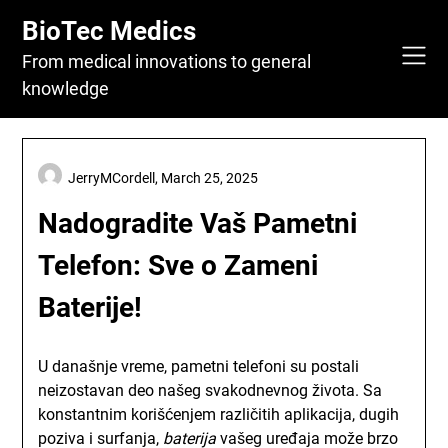
Skip
BioTec Medics
to
content
From medical innovations to general
knowledge
JerryMCordell,
March 25, 2025
Nadogradite Vaš Pametni
Telefon: Sve o Zameni
Baterije!
U današnje vreme, pametni telefoni su postali
neizostavan deo našeg svakodnevnog života. Sa
konstantnim korišćenjem različitih aplikacija, dugih
poziva i surfanja,
baterija
vašeg uređaja može brzo