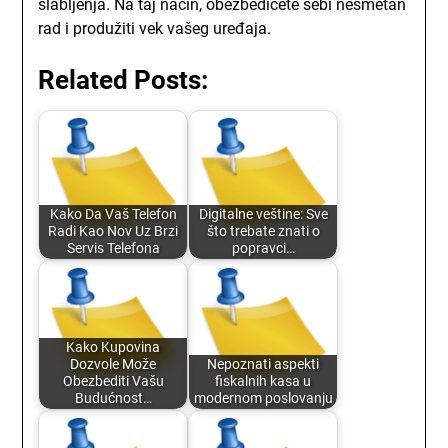
slabljenja. Na taj način, obezbedićete sebi nesmetan
rad i produžiti vek vašeg uređaja.
Related Posts:
Kako Da Vaš Telefon
Digitalne veštine: Sve
Radi Kao Nov Uz Brzi
što trebate znati o
Servis Telefona
popravci…
Kako Kupovina
Dozvole Može
Nepoznati aspekti
Obezbediti Vašu
fiskalnih kasa u
Budućnost…
modernom poslovanju