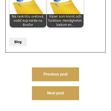
Na raskršću svetova:
Vaser som konst och
vodič koji miriše na
funktion: Hemligheten
Bosfor
bakom en…
Blog
Post
Previous post
navigation
Next post