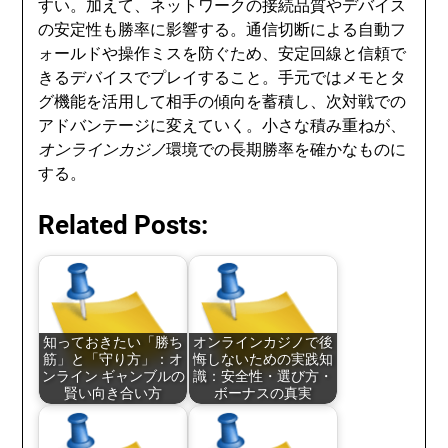
すい。加えて、ネットワークの接続品質やデバイス
の安定性も勝率に影響する。通信切断による自動フ
ォールドや操作ミスを防ぐため、安定回線と信頼で
きるデバイスでプレイすること。手元ではメモとタ
グ機能を活用して相手の傾向を蓄積し、次対戦での
アドバンテージに変えていく。小さな積み重ねが、
オンラインカジノ
環境での長期勝率を確かなものに
する。
Related Posts:
知っておきたい「勝ち
オンラインカジノで後
筋」と「守り方」：オ
悔しないための実践知
ンライン ギャンブルの
識：安全性・選び方・
賢い向き合い方
ボーナスの真実