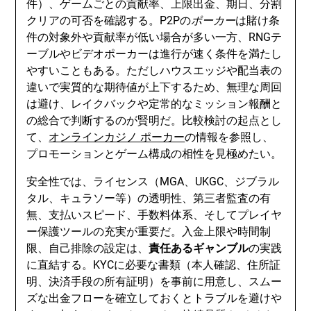
件）、ゲームごとの貢献率、上限出金、期日、分割
クリアの可否を確認する。P2Pの
ポーカー
は賭け条
件の対象外や貢献率が低い場合が多い一方、RNGテ
ーブルやビデオポーカーは進行が速く条件を満たし
やすいこともある。ただしハウスエッジや配当表の
違いで実質的な期待値が上下するため、無理な周回
は避け、レイクバックや定常的なミッション報酬と
の総合で判断するのが賢明だ。比較検討の起点とし
て、
オンラインカジノ ポーカー
の情報を参照し、
プロモーションとゲーム構成の相性を見極めたい。
安全性では、ライセンス（MGA、UKGC、ジブラル
タル、キュラソー等）の透明性、第三者監査の有
無、支払いスピード、手数料体系、そしてプレイヤ
ー保護ツールの充実が重要だ。入金上限や時間制
限、自己排除の設定は、
責任あるギャンブル
の実践
に直結する。KYCに必要な書類（本人確認、住所証
明、決済手段の所有証明）を事前に用意し、スムー
ズな出金フローを確立しておくとトラブルを避けや