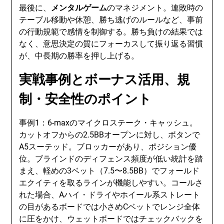
最後に、
メンタルゲーム
のマネジメント。連敗時の
テーブル移動や休憩、勝ち逃げのルールなど、事前
の行動規範で感情を制御する。勝ち負けの結果では
なく、意思決定の質にフォーカスして振り返る習慣
が、中長期の勝率を押し上げる。
実戦事例とボーナス活用、規
制・安全性のポイント
事例1：6-maxのマイクロステーク・キャッシュ。
カットオフからの2.5BBオープンに対し、ボタンで
A5スーテッド。ブロッカーがあり、ポジション優
位。ブラインドのディフェンス頻度が低い統計を踏
まえ、軽めの3ベット（7.5〜8.5BB）でフォールド
エクイティを取るラインが機能しやすい。コールさ
れた場合、Aハイ・ドライやホイール系ストレート
の目があるボードでは小さめCベットでレンジ全体
に圧をかけ、ウェットボードではチェックバックを