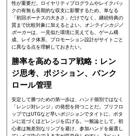
性が重要だ。ロイヤリティプログラムやレイクバッ
クの有無も長期的な収支に影響するため、単なる
「初回ボーナスの大きさ」だけでなく、継続特典の
質まで比較対象に加えるとよい。
オンラインカジノ
ポーカー
は、一見似た環境に見えても、ゲーム構
成、レイク体系、プロモーション設計がサイトごと
に異なる点を理解しておきたい。
勝率を高めるコア戦略：レン
ジ思考、ポジション、バンク
ロール管理
安定して勝つための第一歩は、ハンド個別ではなく
「レンジ対レンジ」の発想を持つことだ。プリフロ
ップではUTGなど早い
ポジション
でタイトに、ボタ
ンに近づくほどレンジを広げる。一般論として、初
心者は無差別なリンプを避け、参加ハンドを厳選し
てレイズ中心で入る方が収益化しやすい。3ベット