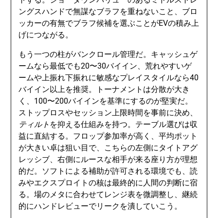
ングスハンドで無謀なブラフを重ねないこと、ブロ
ッカーの有無でブラフ候補を選ぶことがEVの積み上
げにつながる。
もう一つの柱がバンクロール管理だ。キャッシュゲ
ームなら最低でも20〜30バイイン、荒れやすいゲ
ームや上振れ下振れに敏感なプレイスタイルなら40
バイイン以上を推奨。トーナメントは分散が大き
く、100〜200バイインを基準にするのが堅実だ。
ストップロスやセッション上限時間を事前に決め、
ティルト
を抑える仕組みを持つ。テーブル選びは収
益に直結する。フロップ参加率が高く、平均ポット
が大きい卓は狙い目で、こちらの左側にタイトアグ
レッシブ、右側にルースな相手が来る座り方が理想
的だ。ソフトによる補助が許可される環境でも、読
みやエクスプロイトの核は最終的に人間の判断に宿
る。場のメタに合わせてレンジ表を微調整し、継続
的にハンドレビューでリークを潰していこう。