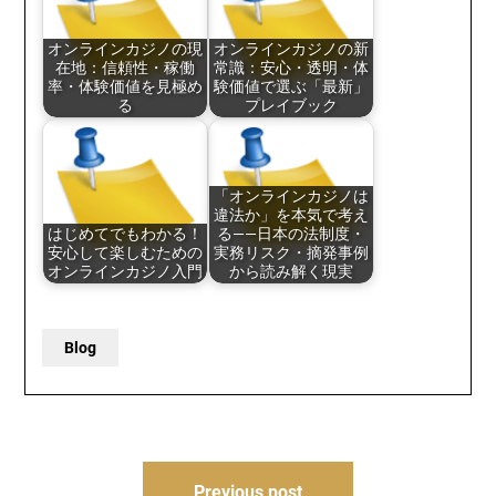
オンラインカジノの現
オンラインカジノの新
在地：信頼性・稼働
常識：安心・透明・体
率・体験価値を見極め
験価値で選ぶ「最新」
る
プレイブック
「オンラインカジノは
違法か」を本気で考え
はじめてでもわかる！
る——日本の法制度・
安心して楽しむための
実務リスク・摘発事例
オンラインカジノ入門
から読み解く現実
Blog
Post
Previous post