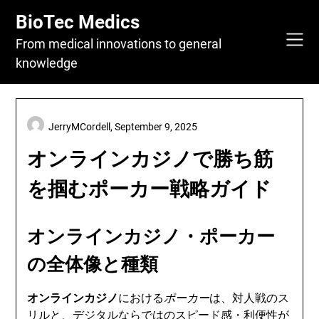
Skip
BioTec Medics
to
content
From medical innovations to general
knowledge
JerryMCordell,
September 9, 2025
オンラインカジノで勝ち筋
を掴むポーカー戦略ガイド
オンラインカジノ・ポーカー
の全体像と種類
オンラインカジノ
における
ポーカー
は、対人戦のス
リルと、デジタルならではのスピード感・利便性が