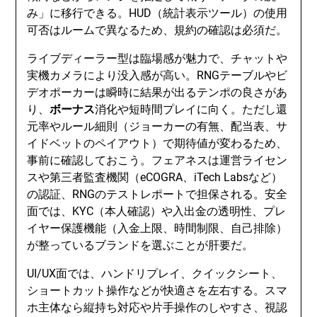
み」に移行できる。HUD（統計表示ツール）の使用
可否はルームで異なるため、規約の確認は必須だ。
ライブディーラー型は臨場感が魅力で、チャットや
実機カメラにより没入感が高い。RNGテーブルやビ
デオポーカーは瞬時に結果が出るテンポの良さがあ
り、
ボーナス
消化や短時間プレイに向く。ただし還
元率やルール細則（ジョーカーの有無、配当表、サ
イドベットのペイアウト）で期待値が変わるため、
事前に確認しておこう。フェアネスは運営ライセン
スや第三者監査機関（eCOGRA、iTech Labsなど）
の認証、RNGのテストレポートで担保される。安全
面では、KYC（本人確認）や入出金の透明性、プレ
イヤー保護機能（入金上限、時間制限、自己排除）
が整っているブランドを選ぶことが肝要だ。
UI/UX面では、ハンドリプレイ、クイックシート、
ショートカット操作などが快適さを左右する。スマ
ホ主体なら縦持ち対応や片手操作のしやすさ、視認