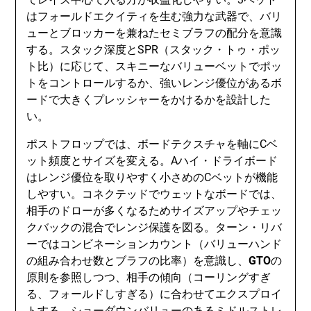
はフォールドエクイティを生む強力な武器で、バリ
ューとブロッカーを兼ねたセミブラフの配分を意識
する。スタック深度とSPR（スタック・トゥ・ポッ
ト比）に応じて、スキニーなバリューベットでポッ
トをコントロールするか、強いレンジ優位があるボ
ードで大きくプレッシャーをかけるかを設計した
い。
ポストフロップでは、ボードテクスチャを軸にCベ
ット頻度とサイズを変える。Aハイ・ドライボード
はレンジ優位を取りやすく小さめのCベットが機能
しやすい。コネクテッドでウェットなボードでは、
相手のドローが多くなるためサイズアップやチェッ
クバックの混合でレンジ保護を図る。ターン・リバ
ーではコンビネーションカウント（バリューハンド
の組み合わせ数とブラフの比率）を意識し、
GTO
の
原則を参照しつつ、相手の傾向（コーリングすぎ
る、フォールドしすぎる）に合わせてエクスプロイ
トする。ショーダウンバリューのあるミドルストレ