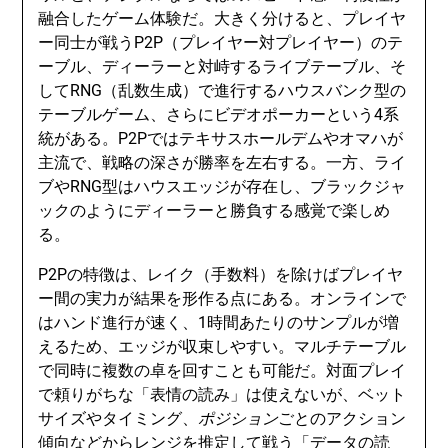
融合したゲーム体験だ。大きく分けると、プレイヤ
ー同士が戦うP2P（プレイヤー対プレイヤー）のテ
ーブル、ディーラーと対峙するライブテーブル、そ
してRNG（乱数生成）で進行するハウスバンク型の
テーブルゲーム、さらにビデオポーカーという4系
統がある。P2Pではテキサスホールデムやオマハが
主流で、戦略の深さが勝率を左右する。一方、ライ
ブやRNG型はハウスエッジが存在し、ブラックジャ
ックのようにディーラーと勝負する感覚で楽しめ
る。
P2Pの特徴は、レイク（手数料）を除けばプレイヤ
ー間の実力が結果を形作る点にある。オンラインで
はハンド進行が速く、1時間あたりのサンプルが増
えるため、エッジが収束しやすい。マルチテーブル
で同時に複数の卓を回すことも可能だ。対面プレイ
で頼りがちな「表情の読み」は使えないが、ベット
サイズやタイミング、
ポジション
ごとのアクション
傾向などからレンジを推定して戦う「データの読