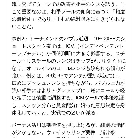
織り交ぜてターンでの改善や相手のミスを誘う。こ
こで重要なのは、相手プールの傾向に基づく「頻度
の最適化」であり、手札の絶対強さに引きずられな
いことだ。
事例2：トーナメントのバブル近辺。10〜20BBのシ
ョートスタック帯では、ICM（インディペンデント
チップモデル）が価値判断に大きく影響する。スチ
ール・リスチールのレンジはチップEVよりタイトに
なり、オールインのコールレンジも絞られる傾向が
強い。例えば、SB対BBでアンテが重い状況では、
広めにプッシュレンジを持ちながら、バブル圧力が
強い相手にはよりアグレッシブに、逆にコールが軽
い相手には慎重に調整する。ICMツールで事後検証
し、スタック分布と賞金配分に沿った意思決定を身
体化しておくと、実戦での迷いが減る。
ボーナス活用は期待値を押し上げるが、細則の理解
が欠かせない。ウェイジャリング要件（賭け条