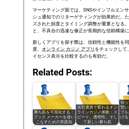
マーケティング面では、SNSやインフルエン
シュ通知でのリターゲティングが効果的だ。
ズされた頻度とタイミング調整が重要となる。
と、不具合の迅速な修正が長期的な信頼構築
新しくアプリを探す際は、信頼性と機能性を
度、
オンライン カジノ アプリ
をチェックして
イセンス表示を比較するのも有効だ。
Related Posts:
知っ
仮想通貨で変わるオン
賢い
勝ち筋を可視化する：
ラインカジノ体験：ス
ブル
ブック メーカーを使い
ピード、透明性、そし
げる
こなすための実践知
て新しい勝ち筋