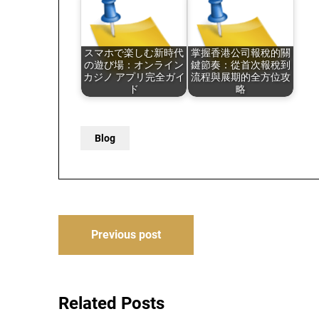
スマホで楽しむ新時代
掌握香港公司報稅的關
の遊び場：オンライン
鍵節奏：從首次報稅到
カジノ アプリ完全ガイ
流程與展期的全方位攻
ド
略
Blog
Post
Previous post
navigation
Related Posts