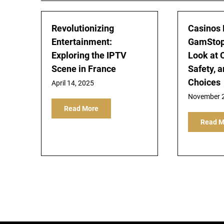
Revolutionizing
Casinos 
Entertainment:
GamStop:
Exploring the IPTV
Look at O
Scene in France
Safety, 
Choices
April 14, 2025
November 2
Read More
Read M