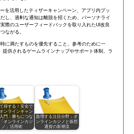
サーを活用したティザーキャンペーン、アプリ内プッ
ただし、過剰な通知は離脱を招くため、パーソナライ
実際のユーザーフィードバックを取り入れたUI改良
につながる。
同時に満たすものを優先すること。参考のために一
、提供されるゲームラインナップやサポート体制、ラ
て得する！安全で
オンラインギャン
入門：勝ちにつな
急増する注目分野：オ
「オンラインカジ
ンラインカジノと仮想
ノ」活用術
通貨の新潮流