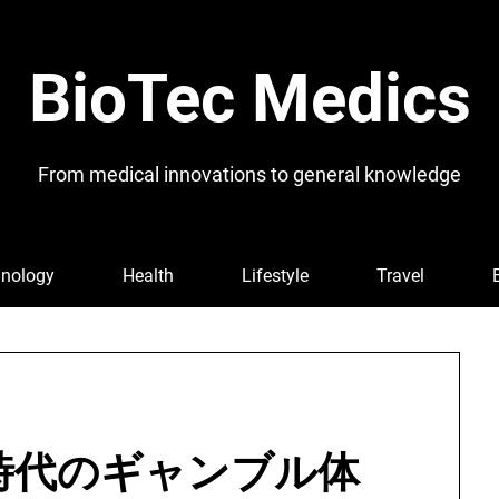
BioTec Medics
From medical innovations to general knowledge
nology
Health
Lifestyle
Travel
時代のギャンブル体