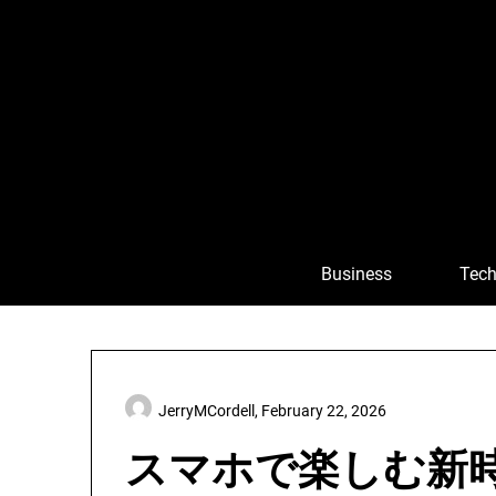
Skip
to
content
Business
Tech
JerryMCordell,
February 22, 2026
スマホで楽しむ新