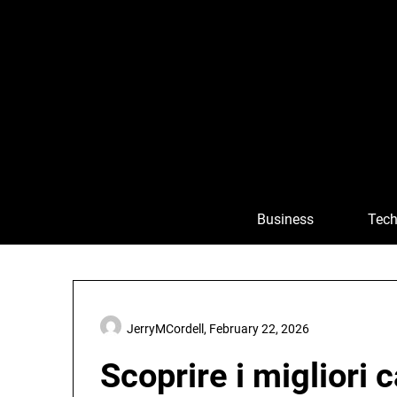
Skip
to
content
Business
Tech
JerryMCordell,
February 22, 2026
Scoprire i migliori
c