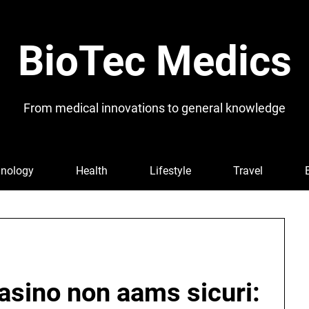
BioTec Medics
From medical innovations to general knowledge
nology
Health
Lifestyle
Travel
asino non aams sicuri
: