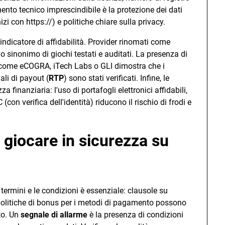
lemento tecnico imprescindibile è la protezione dei dati
izi con https://) e politiche chiare sulla privacy.
 indicatore di affidabilità. Provider rinomati come
 sinonimo di giochi testati e auditati. La presenza di
ti come eCOGRA, iTech Labs o GLI dimostra che i
ali di payout (
RTP
) sono stati verificati. Infine, le
finanziaria: l'uso di portafogli elettronici affidabili,
(con verifica dell'identità) riducono il rischio di frodi e
 giocare in sicurezza su
termini e le condizioni è essenziale: clausole su
 e politiche di bonus per i metodi di pagamento possono
to. Un
segnale di allarme
è la presenza di condizioni