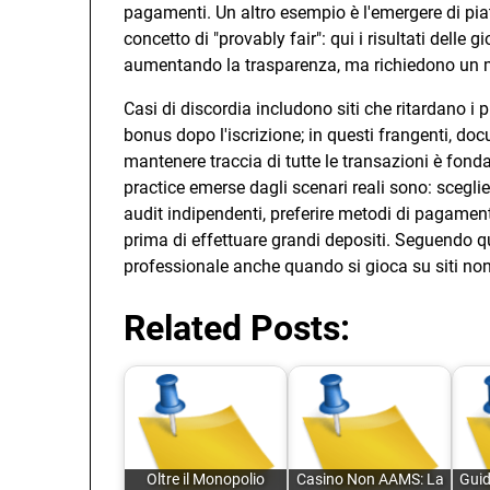
pagamenti. Un altro esempio è l'emergere di pia
concetto di "provably fair": qui i risultati delle 
aumentando la trasparenza, ma richiedono un m
Casi di discordia includono siti che ritardano i p
bonus dopo l'iscrizione; in questi frangenti, d
mantenere traccia di tutte le transazioni è fon
practice emerse dagli scenari reali sono: sceglier
audit indipendenti, preferire metodi di pagament
prima di effettuare grandi depositi. Seguendo qu
professionale anche quando si gioca su siti non 
Related Posts:
Oltre il Monopolio
Casino Non AAMS: La
Guid