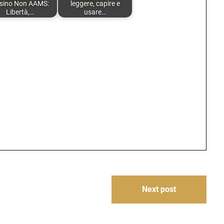
sino Non AAMS:
leggere, capire e
Libertà,…
usare…
Next post