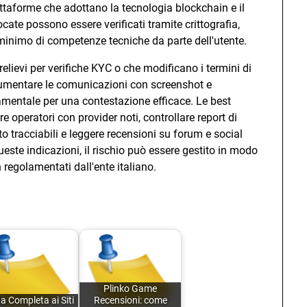
ttaforme che adottano la tecnologia blockchain e il
giocate possono essere verificati tramite crittografia,
inimo di competenze tecniche da parte dell'utente.
relievi per verifiche KYC o che modificano i termini di
ocumentare le comunicazioni con screenshot e
damentale per una contestazione efficace. Le best
e operatori con provider noti, controllare report di
o tracciabili e leggere recensioni su forum e social
este indicazioni, il rischio può essere gestito in modo
regolamentati dall'ente italiano.
Plinko Game
a Completa ai Siti
Recensioni: come