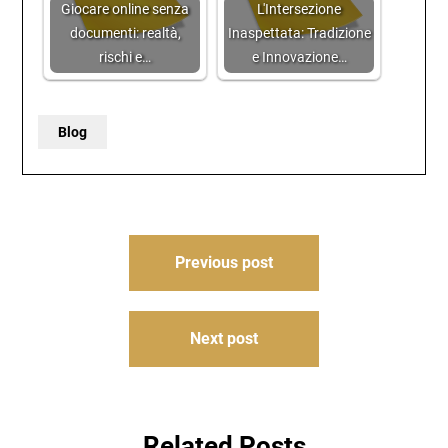
Giocare online senza
L'Intersezione
documenti: realtà,
Inaspettata: Tradizione
rischi e…
e Innovazione…
Blog
Post
Previous post
navigation
Next post
Related Posts