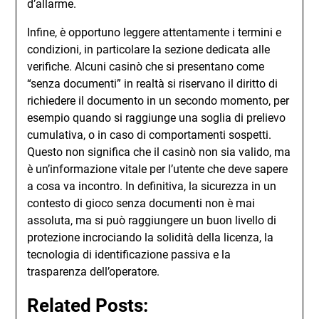
d’allarme.
Infine, è opportuno leggere attentamente i termini e
condizioni, in particolare la sezione dedicata alle
verifiche. Alcuni casinò che si presentano come
“senza documenti” in realtà si riservano il diritto di
richiedere il documento in un secondo momento, per
esempio quando si raggiunge una soglia di prelievo
cumulativa, o in caso di comportamenti sospetti.
Questo non significa che il casinò non sia valido, ma
è un’informazione vitale per l’utente che deve sapere
a cosa va incontro. In definitiva, la sicurezza in un
contesto di gioco senza documenti non è mai
assoluta, ma si può raggiungere un buon livello di
protezione incrociando la solidità della licenza, la
tecnologia di identificazione passiva e la
trasparenza dell’operatore.
Related Posts: