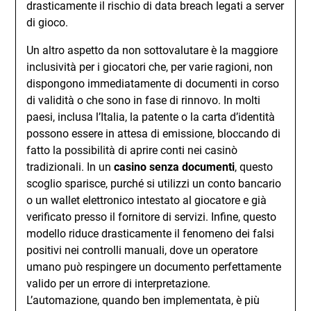
drasticamente il rischio di data breach legati a server
di gioco.
Un altro aspetto da non sottovalutare è la maggiore
inclusività per i giocatori che, per varie ragioni, non
dispongono immediatamente di documenti in corso
di validità o che sono in fase di rinnovo. In molti
paesi, inclusa l’Italia, la patente o la carta d’identità
possono essere in attesa di emissione, bloccando di
fatto la possibilità di aprire conti nei casinò
tradizionali. In un
casino senza documenti
, questo
scoglio sparisce, purché si utilizzi un conto bancario
o un wallet elettronico intestato al giocatore e già
verificato presso il fornitore di servizi. Infine, questo
modello riduce drasticamente il fenomeno dei falsi
positivi nei controlli manuali, dove un operatore
umano può respingere un documento perfettamente
valido per un errore di interpretazione.
L’automazione, quando ben implementata, è più