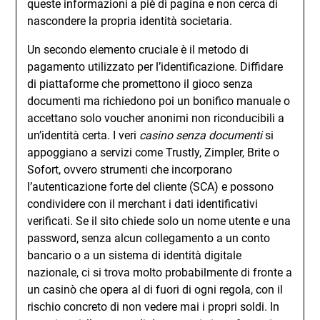
queste informazioni a piè di pagina e non cerca di
nascondere la propria identità societaria.
Un secondo elemento cruciale è il metodo di
pagamento utilizzato per l’identificazione. Diffidare
di piattaforme che promettono il gioco senza
documenti ma richiedono poi un bonifico manuale o
accettano solo voucher anonimi non riconducibili a
un’identità certa. I veri
casino senza documenti
si
appoggiano a servizi come Trustly, Zimpler, Brite o
Sofort, ovvero strumenti che incorporano
l’autenticazione forte del cliente (SCA) e possono
condividere con il merchant i dati identificativi
verificati. Se il sito chiede solo un nome utente e una
password, senza alcun collegamento a un conto
bancario o a un sistema di identità digitale
nazionale, ci si trova molto probabilmente di fronte a
un casinò che opera al di fuori di ogni regola, con il
rischio concreto di non vedere mai i propri soldi. In