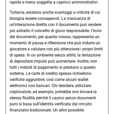
rapida e meno soggetta a capricci amministrativi.
Tuttavia, esistono anche svantaggi e criticità di cui
bisogna essere consapevoli. La mancanza di
un’interazione diretta con il documento può rendere
più astratto il concetto di gioco responsabile: l’invio
del documento, per quanto noioso, rappresenta un
momento di pausa e riflessione che può indurre un
giocatore a valutare con più attenzione i propri limiti
di spesa. In un ambiente senza attriti, la tentazione
di depositare impulsi può aumentare. Inoltre, non
tutti i metodi di pagamento si prestano a questo
sistema. Le carte di credito spesso richiedono
verifiche aggiuntive, così come alcuni wallet
elettronici non bancari. Chi desidera utilizzare
criptovalute, ad esempio, potrebbe non trovare la
stessa fluidità perché il
casino senza documenti
puro si basa sull’identità verificata dal circuito
finanziario tradizionale. Un altro possibile