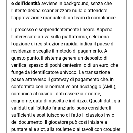
e dell’identità
avviene in background, senza che
l’utente debba scannerizzare nulla o attendere
l’approvazione manuale di un team di compliance.
Il processo è sorprendentemente lineare. Appena
l’interessato arriva sulla piattaforma, seleziona
l’opzione di registrazione rapida, indica il paese di
residenza e sceglie il metodo di pagamento. A
questo punto, il sistema genera un deposito di
verifica, spesso di pochi centesimi o di un euro, che
funge da identificatore univoco. La transazione
passa attraverso il gateway di pagamento che, in
conformità con le normative antiriciclaggio (AML),
comunica al casinò i dati essenziali: nome,
cognome, data di nascita e indirizzo. Questi dati, già
validati dall’istituto finanziario, sono considerati
sufficienti e sostituiscono di fatto il classico invio
del documento. Il giocatore può così iniziare a
puntare alle slot, alla roulette o ai tavoli con croupier