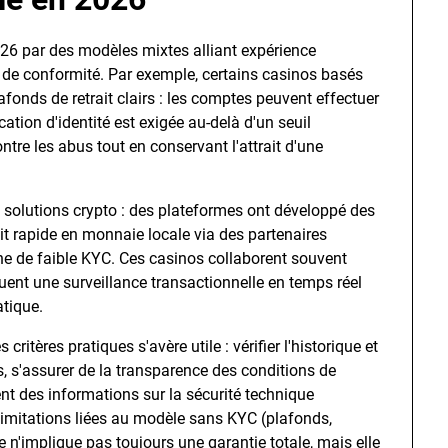
26 par des modèles mixtes alliant expérience
s de conformité. Par exemple, certains casinos basés
afonds de retrait clairs : les comptes peuvent effectuer
ation d'identité est exigée au-delà d'un seuil
tre les abus tout en conservant l'attrait d'une
s solutions crypto : des plateformes ont développé des
ait rapide en monnaie locale via des partenaires
rne de faible KYC. Ces casinos collaborent souvent
uent une surveillance transactionnelle en temps réel
atique.
s critères pratiques s'avère utile : vérifier l'historique et
és, s'assurer de la transparence des conditions de
lient des informations sur la sécurité technique
s limitations liées au modèle sans KYC (plafonds,
e n'implique pas toujours une garantie totale, mais elle