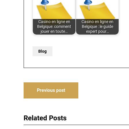
Casino en ligne en
Casino en ligne en
Belgique: comment
Belgique : le guide
jouer en toute…
expert pour…
Blog
Post
Previous post
navigation
Related Posts