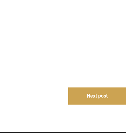
Next post