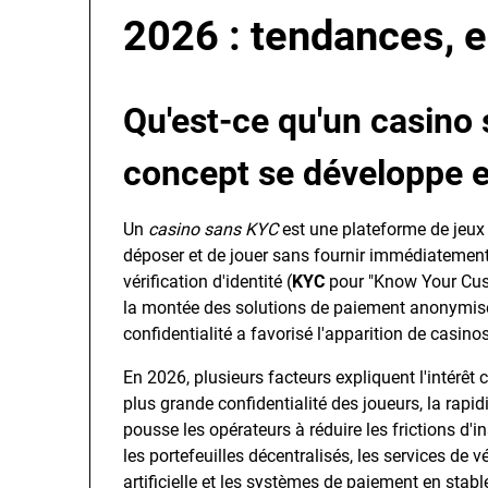
2026 : tendances, e
Qu'est-ce qu'un
casino
concept se développe 
Un
casino sans KYC
est une plateforme de jeux 
déposer et de jouer sans fournir immédiatement 
vérification d'identité (
KYC
pour "Know Your Cust
la montée des solutions de paiement anonymisé
confidentialité a favorisé l'apparition de casi
En 2026, plusieurs facteurs expliquent l'intérê
plus grande confidentialité des joueurs, la rapid
pousse les opérateurs à réduire les frictions d
les portefeuilles décentralisés, les services de v
artificielle et les systèmes de paiement en sta