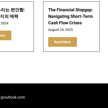
누리는 편안함:
The Financial Stopgap:
지의 매력
Navigating Short-Term
Cash Flow Crises
, 2024
August 24, 2025
ore
Read More
1@outlook.com