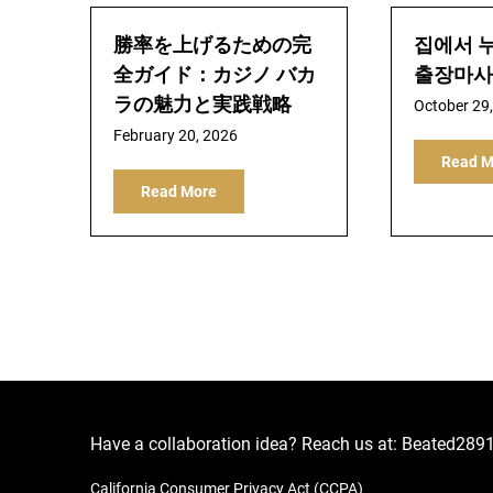
勝率を上げるための完
집에서 
全ガイド：カジノ バカ
출장마사
ラの魅力と実践戦略
October 29
February 20, 2026
Read M
Read More
Have a collaboration idea? Reach us at:
Beated289
California Consumer Privacy Act (CCPA)