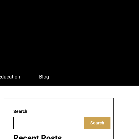
Education
Blog
Search
Search
Recent Posts