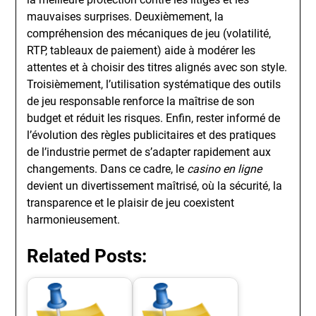
mauvaises surprises. Deuxièmement, la
compréhension des mécaniques de jeu (volatilité,
RTP, tableaux de paiement) aide à modérer les
attentes et à choisir des titres alignés avec son style.
Troisièmement, l’utilisation systématique des outils
de jeu responsable renforce la maîtrise de son
budget et réduit les risques. Enfin, rester informé de
l’évolution des règles publicitaires et des pratiques
de l’industrie permet de s’adapter rapidement aux
changements. Dans ce cadre, le
casino en ligne
devient un divertissement maîtrisé, où la sécurité, la
transparence et le plaisir de jeu coexistent
harmonieusement.
Related Posts: