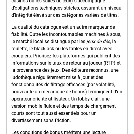
casinos ou les salles de jeux) s’accompagne
d’obligations techniques strictes, assurant un niveau
d’intégrité élevé sur des catégories variées de titres.
La qualité du catalogue est un autre marqueur de
fiabilité. Outre les incontournables machines à sous,
le marché local se distingue par les
jeux de dés
, la
roulette, le blackjack ou les tables en direct avec
croupiers. Priorisez les plateformes qui publient des
informations sur le taux de retour au joueur (RTP) et
la provenance des jeux. Des éditeurs reconnus, une
ludothèque régulièrement mise à jour et des
fonctionnalités de filtrage efficaces (par volatilité,
nouveauté ou mécanique de bonus) témoignent d’un
opérateur orienté utilisateur. Un lobby clair, une
version mobile fluide et des temps de chargement
courts sont tout aussi essentiels pour un
divertissement sans friction.
Les conditions de bonus méritent une lecture