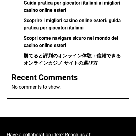
Guida pratica per giocatori italiani ai migliori
casino online esteri
Scoprire i migliori casino online esteri: guida
pratica per giocatori italiani
Scopri come navigare sicuro nel mondo dei
casino online esteri
勝てると評判のオンライン体験：信頼できる
オンラインカジノ サイトの選び方
Recent Comments
No comments to show.
Have a collaboration idea? Reach us at: