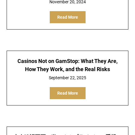
November 20, 2024
Read More
Casinos Not on GamStop: What They Are,
How They Work, and the Real Risks
September 22, 2025
Read More