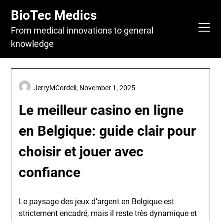
Skip
BioTec Medics
to
content
From medical innovations to general
knowledge
JerryMCordell,
November 1, 2025
Le meilleur casino en ligne
en Belgique: guide clair pour
choisir et jouer avec
confiance
Le paysage des jeux d’argent en Belgique est
strictement encadré, mais il reste très dynamique et