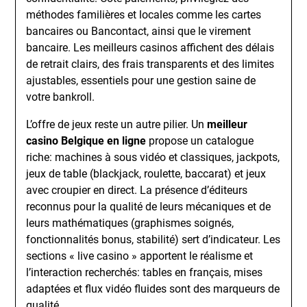
méthodes familières et locales comme les cartes
bancaires ou Bancontact, ainsi que le virement
bancaire. Les meilleurs casinos affichent des délais
de retrait clairs, des frais transparents et des limites
ajustables, essentiels pour une gestion saine de
votre bankroll.
L’offre de jeux reste un autre pilier. Un
meilleur
casino Belgique en ligne
propose un catalogue
riche: machines à sous vidéo et classiques, jackpots,
jeux de table (blackjack, roulette, baccarat) et jeux
avec croupier en direct. La présence d’éditeurs
reconnus pour la qualité de leurs mécaniques et de
leurs mathématiques (graphismes soignés,
fonctionnalités bonus, stabilité) sert d’indicateur. Les
sections « live casino » apportent le réalisme et
l’interaction recherchés: tables en français, mises
adaptées et flux vidéo fluides sont des marqueurs de
qualité.