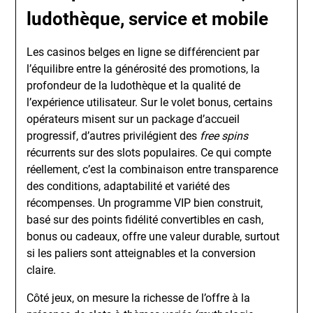
ludothèque, service et mobile
Les casinos belges en ligne se différencient par
l’équilibre entre la générosité des promotions, la
profondeur de la ludothèque et la qualité de
l’expérience utilisateur. Sur le volet bonus, certains
opérateurs misent sur un package d’accueil
progressif, d’autres privilégient des
free spins
récurrents sur des slots populaires. Ce qui compte
réellement, c’est la combinaison entre transparence
des conditions, adaptabilité et variété des
récompenses. Un programme VIP bien construit,
basé sur des points fidélité convertibles en cash,
bonus ou cadeaux, offre une valeur durable, surtout
si les paliers sont atteignables et la conversion
claire.
Côté jeux, on mesure la richesse de l’offre à la