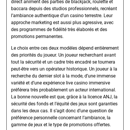
direct animent des parties de blackjack, roulette et
baccara depuis des studios professionnels, recréant
l’ambiance authentique d’un casino terrestre. Leur
approche marketing est aussi plus agressive, avec
des programmes de fidélité très élaborés et des
promotions permanentes.
Le choix entre ces deux modèles dépend entièrement
des priorités du joueur. Un joueur recherchant avant
tout la sécurité et un cadre très encadré se tournera
peut-être vers un opérateur historique. Un joueur à la
recherche du dernier slot à la mode, d’une immense
variété et d’une expérience live casino immersive
préférera très probablement un acteur international.
La bonne nouvelle est que, grâce à la licence ANJ, la
sécurité des fonds et l’équité des jeux sont garanties
dans les deux cas. Il s’agit donc d’une question de
préférence personnelle concernant l’ambiance, la
gamme de jeux et le type de promotions offertes.