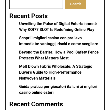
Search
Recent Posts
Unveiling the Pulse of Digital Entertainment:
Why KOI77 SLOT Is Redefining Online Play
Scopri i migliori casino con prelievo
immediato: vantaggi, rischi e come scegliere
Beyond the Barrier: How a Pool Safety Fence
Protects What Matters Most
Melt Blown Fabric Wholesale: A Strategic
Buyer’s Guide to High-Performance
Nonwoven Materials
Guida pratica per giocatori italiani ai migliori
casino online esteri
Recent Comments