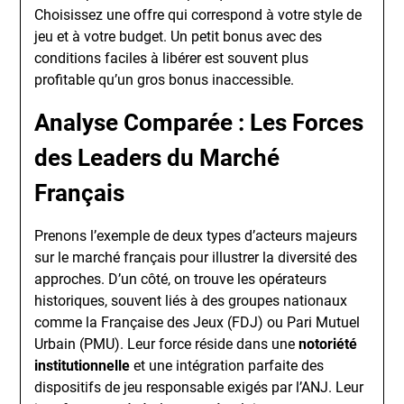
Choisissez une offre qui correspond à votre style de
jeu et à votre budget. Un petit bonus avec des
conditions faciles à libérer est souvent plus
profitable qu’un gros bonus inaccessible.
Analyse Comparée : Les Forces
des Leaders du Marché
Français
Prenons l’exemple de deux types d’acteurs majeurs
sur le marché français pour illustrer la diversité des
approches. D’un côté, on trouve les opérateurs
historiques, souvent liés à des groupes nationaux
comme la Française des Jeux (FDJ) ou Pari Mutuel
Urbain (PMU). Leur force réside dans une
notoriété
institutionnelle
et une intégration parfaite des
dispositifs de jeu responsable exigés par l’ANJ. Leur