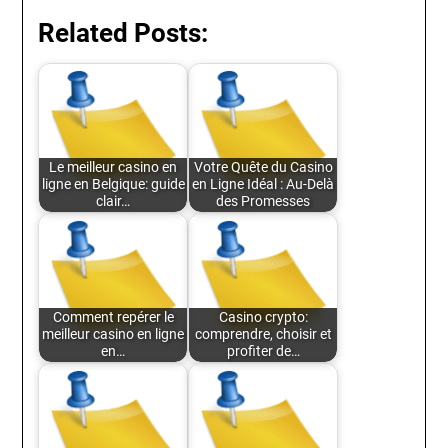
Related Posts:
Le meilleur casino en
Votre Quête du Casino
ligne en Belgique: guide
en Ligne Idéal : Au-Delà
clair…
des Promesses
Comment repérer le
Casino crypto:
meilleur casino en ligne
comprendre, choisir et
en…
profiter de…