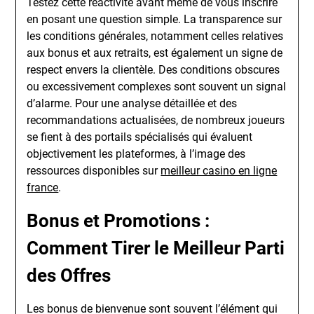
Testez cette réactivité avant même de vous inscrire
en posant une question simple. La transparence sur
les conditions générales, notamment celles relatives
aux bonus et aux retraits, est également un signe de
respect envers la clientèle. Des conditions obscures
ou excessivement complexes sont souvent un signal
d’alarme. Pour une analyse détaillée et des
recommandations actualisées, de nombreux joueurs
se fient à des portails spécialisés qui évaluent
objectivement les plateformes, à l’image des
ressources disponibles sur
meilleur casino en ligne
france
.
Bonus et Promotions :
Comment Tirer le Meilleur Parti
des Offres
Les bonus de bienvenue sont souvent l’élément qui