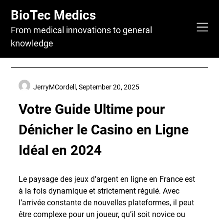
Skip
BioTec Medics
to
content
From medical innovations to general
knowledge
JerryMCordell,
September 20, 2025
Votre Guide Ultime pour
Dénicher le Casino en Ligne
Idéal en 2024
Le paysage des jeux d’argent en ligne en France est
à la fois dynamique et strictement régulé. Avec
l’arrivée constante de nouvelles plateformes, il peut
être complexe pour un joueur, qu’il soit novice ou