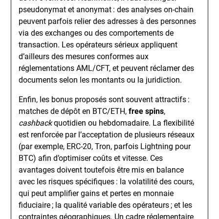
pseudonymat et anonymat : des analyses on-chain
peuvent parfois relier des adresses à des personnes
via des exchanges ou des comportements de
transaction. Les opérateurs sérieux appliquent
d’ailleurs des mesures conformes aux
réglementations AML/CFT, et peuvent réclamer des
documents selon les montants ou la juridiction.
Enfin, les bonus proposés sont souvent attractifs :
matches de dépôt en BTC/ETH,
free spins
,
cashback
quotidien ou hebdomadaire. La flexibilité
est renforcée par l’acceptation de plusieurs réseaux
(par exemple, ERC-20, Tron, parfois Lightning pour
BTC) afin d’optimiser coûts et vitesse. Ces
avantages doivent toutefois être mis en balance
avec les risques spécifiques : la volatilité des cours,
qui peut amplifier gains et pertes en monnaie
fiduciaire ; la qualité variable des opérateurs ; et les
contraintes géographiques. Un cadre réglementaire