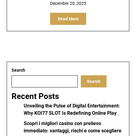
December 20, 2025
Read More
Search
Search
Recent Posts
Unveiling the Pulse of Digital Entertainment:
Why KOI77 SLOT Is Redefining Online Play
Scopri i migliori casino con prelievo
immediato: vantaggi, rischi e come scegliere