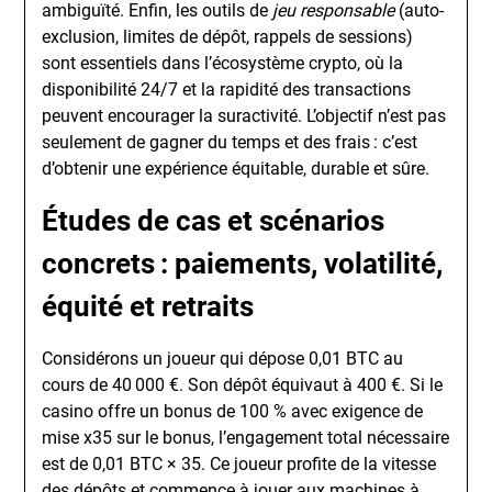
ambiguïté. Enfin, les outils de
jeu responsable
(auto-
exclusion, limites de dépôt, rappels de sessions)
sont essentiels dans l’écosystème crypto, où la
disponibilité 24/7 et la rapidité des transactions
peuvent encourager la suractivité. L’objectif n’est pas
seulement de gagner du temps et des frais : c’est
d’obtenir une expérience équitable, durable et sûre.
Études de cas et scénarios
concrets : paiements, volatilité,
équité et retraits
Considérons un joueur qui dépose 0,01 BTC au
cours de 40 000 €. Son dépôt équivaut à 400 €. Si le
casino offre un bonus de 100 % avec exigence de
mise x35 sur le bonus, l’engagement total nécessaire
est de 0,01 BTC × 35. Ce joueur profite de la vitesse
des dépôts et commence à jouer aux machines à