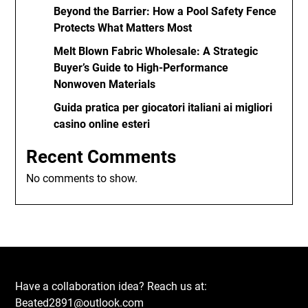
Beyond the Barrier: How a Pool Safety Fence
Protects What Matters Most
Melt Blown Fabric Wholesale: A Strategic
Buyer’s Guide to High-Performance
Nonwoven Materials
Guida pratica per giocatori italiani ai migliori
casino online esteri
Recent Comments
No comments to show.
Have a collaboration idea? Reach us at:
Beated2891@outlook.com