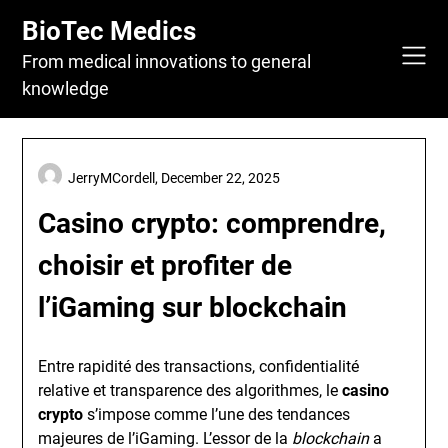
Skip
BioTec Medics
to
content
From medical innovations to general
knowledge
JerryMCordell,
December 22, 2025
Casino crypto: comprendre,
choisir et profiter de
l’iGaming sur blockchain
Entre rapidité des transactions, confidentialité
relative et transparence des algorithmes, le
casino
crypto
s’impose comme l’une des tendances
majeures de l’iGaming. L’essor de la
blockchain
a