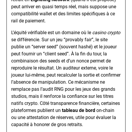
peut arriver en quasi temps réel, mais suppose une
compatibilité wallet et des limites spécifiques à ce
rail de paiement.
L’équité vérifiable est un domaine où le
casino crypto
se différencie. Sur un jeu “provably fair”, le site
publie un “server seed” (souvent hashé) et le joueur
peut fournir un “client seed”. À la fin du tour, la
combinaison des seeds et d’un nonce permet de
reproduire le résultat. Un auditeur externe, voire le
joueur lui-même, peut recalculer la sortie et confirmer
l’absence de manipulation. Ce mécanisme ne
remplace pas l’audit RNG pour les jeux des grands
studios, mais il renforce la confiance sur les titres
natifs crypto. Côté transparence financière, certaines
plateformes publient un
tableau de bord
on-chain
ou une attestation de réserves, utile pour évaluer la
capacité à honorer de gros retraits.