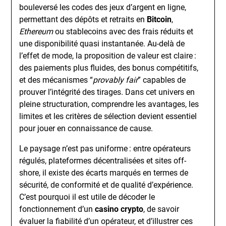
bouleversé les codes des jeux d’argent en ligne,
permettant des dépôts et retraits en
Bitcoin
,
Ethereum
ou stablecoins avec des frais réduits et
une disponibilité quasi instantanée. Au-delà de
l’effet de mode, la proposition de valeur est claire :
des paiements plus fluides, des bonus compétitifs,
et des mécanismes “
provably fair
” capables de
prouver l’intégrité des tirages. Dans cet univers en
pleine structuration, comprendre les avantages, les
limites et les critères de sélection devient essentiel
pour jouer en connaissance de cause.
Le paysage n’est pas uniforme : entre opérateurs
régulés, plateformes décentralisées et sites off-
shore, il existe des écarts marqués en termes de
sécurité, de conformité et de qualité d’expérience.
C’est pourquoi il est utile de décoder le
fonctionnement d’un
casino crypto
, de savoir
évaluer la fiabilité d’un opérateur, et d’illustrer ces