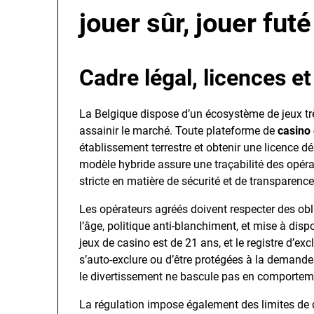
jouer sûr, jouer futé
Cadre légal, licences e
La Belgique dispose d’un écosystème de jeux t
assainir le marché. Toute plateforme de
casino 
établissement terrestre et obtenir une licence d
modèle hybride assure une traçabilité des opéra
stricte en matière de sécurité et de transparence
Les opérateurs agréés doivent respecter des oblig
l’âge, politique anti-blanchiment, et mise à dispo
jeux de casino est de 21 ans, et le registre d’
s’auto-exclure ou d’être protégées à la demande
le divertissement ne bascule pas en comporteme
La régulation impose également des limites de 