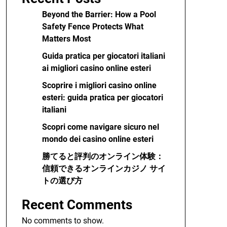
Beyond the Barrier: How a Pool
Safety Fence Protects What
Matters Most
Guida pratica per giocatori italiani
ai migliori casino online esteri
Scoprire i migliori casino online
esteri: guida pratica per giocatori
italiani
Scopri come navigare sicuro nel
mondo dei casino online esteri
勝てると評判のオンライン体験：
信頼できるオンラインカジノ サイ
トの選び方
Recent Comments
No comments to show.