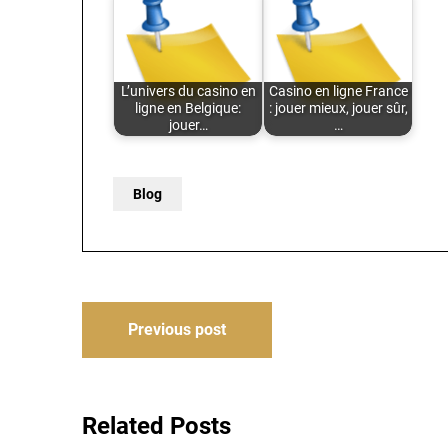
L’univers du casino en
Casino en ligne France
ligne en Belgique:
: jouer mieux, jouer sûr,
jouer…
…
Blog
Post
Previous post
navigation
Related Posts