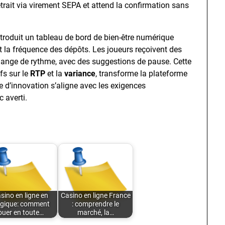
etrait via virement SEPA et attend la confirmation sans
ntroduit un tableau de bord de bien-être numérique
t la fréquence des dépôts. Les joueurs reçoivent des
hange de rythme, avec des suggestions de pause. Cette
fs sur le
RTP
et la
variance
, transforme la plateforme
ype d’innovation s’aligne avec les exigences
 averti.
sino en ligne en
Casino en ligne France
lgique: comment
: comprendre le
ouer en toute…
marché, la…