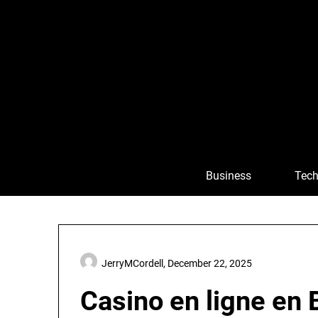
Skip
to
content
Business
Tech
JerryMCordell,
December 22, 2025
Casino en ligne en 