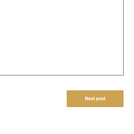
Next post