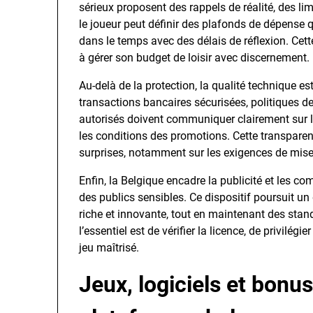
sérieux proposent des rappels de réalité, des li
le joueur peut définir des plafonds de dépense
dans le temps avec des délais de réflexion. Cet
à gérer son budget de loisir avec discernement.
Au-delà de la protection, la qualité technique e
transactions bancaires sécurisées, politiques 
autorisés doivent communiquer clairement sur le
les conditions des promotions. Cette transparen
surprises, notamment sur les exigences de mise
Enfin, la Belgique encadre la publicité et les 
des publics sensibles. Ce dispositif poursuit un
riche et innovante, tout en maintenant des standa
l’essentiel est de vérifier la licence, de privilég
jeu maîtrisé.
Jeux, logiciels et bonus