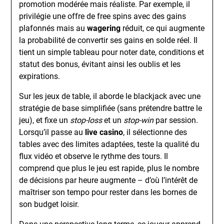
promotion modérée mais réaliste. Par exemple, il
privilégie une offre de free spins avec des gains
plafonnés mais au
wagering
réduit, ce qui augmente
la probabilité de convertir ses gains en solde réel. Il
tient un simple tableau pour noter date, conditions et
statut des bonus, évitant ainsi les oublis et les
expirations.
Sur les jeux de table, il aborde le blackjack avec une
stratégie de base simplifiée (sans prétendre battre le
jeu), et fixe un
stop-loss
et un
stop-win
par session.
Lorsqu’il passe au
live casino
, il sélectionne des
tables avec des limites adaptées, teste la qualité du
flux vidéo et observe le rythme des tours. Il
comprend que plus le jeu est rapide, plus le nombre
de décisions par heure augmente – d’où l’intérêt de
maîtriser son tempo pour rester dans les bornes de
son budget loisir.