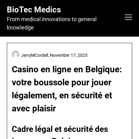
Skip
BioTec Medics
to
content
From medical innovations to general
knowledge
JerryMCordell,
November 17, 2025
Casino en ligne en Belgique:
votre boussole pour jouer
légalement, en sécurité et
avec plaisir
Cadre légal et sécurité des