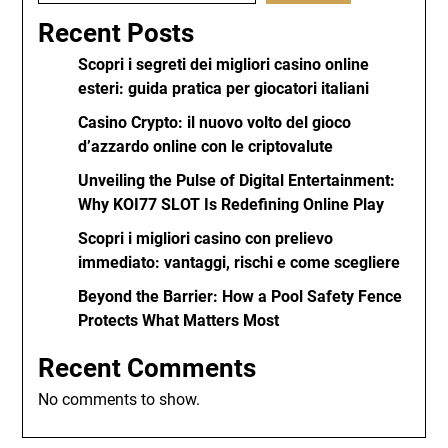
Recent Posts
Scopri i segreti dei migliori casino online
esteri: guida pratica per giocatori italiani
Casino Crypto: il nuovo volto del gioco
d’azzardo online con le criptovalute
Unveiling the Pulse of Digital Entertainment:
Why KOI77 SLOT Is Redefining Online Play
Scopri i migliori casino con prelievo
immediato: vantaggi, rischi e come scegliere
Beyond the Barrier: How a Pool Safety Fence
Protects What Matters Most
Recent Comments
No comments to show.