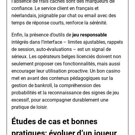
l’absence de frais cachés sont des marqueurs de
confiance. Le service client en français et
néerlandais, joignable par chat ou email avec des
temps de réponse courts, renforce la sérénité.
Enfin, la présence d’outils de
jeu responsable
intégrés dans l’interface – limites ajustables, rappels
de session, auto-évaluations – est un signal de
sérieux. Les opérateurs belges licenciés doivent non
seulement proposer ces fonctionnalités, mais aussi
encourager leur utilisation proactive. Un bon casino
met en avant des contenus pédagogiques sur la
gestion de bankroll, la compréhension des
probabilités et la reconnaissance des signes de jeu
excessif, pour accompagner durablement une
pratique de loisir.
Études de cas et bonnes
pratiques: évoluer d’un joueur