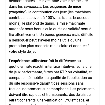
hebdomadaires. Leur véritable valeur se mesure
dans les
conditions
. Les
exigences de mise
(wagering), la contribution des jeux (les machines
contribuent souvent à 100%, les tables beaucoup
moins), le plafond de gains, la mise maximale
autorisée sous bonus et la durée de validité sont à
lire attentivement. Un bonus généreux mais difficile
à débloquer peut s’avérer moins utile qu’une
promotion plus modeste mais claire et adaptée à
votre style de jeu.
L’
expérience utilisateur
fait la différence au
quotidien: site réactif, interface intuitive, recherche
de jeux performante, filtres par RTP ou volatilité, et
compatibilité mobile. La qualité de l’application ou
du site responsive garantit des sessions sans
friction, notamment sur smartphone. Les paiements
doivent être rapides et transparents: des délais de
retrait cohérents, une vérification KYC efficace, et