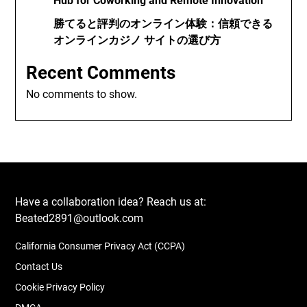
Hub for Coworking and Remote Innovation
勝てると評判のオンライン体験：信頼できる
オンラインカジノ サイトの選び方
Recent Comments
No comments to show.
Have a collaboration idea? Reach us at:
Beated2891@outlook.com
California Consumer Privacy Act (CCPA)
Contact Us
Cookie Privacy Policy