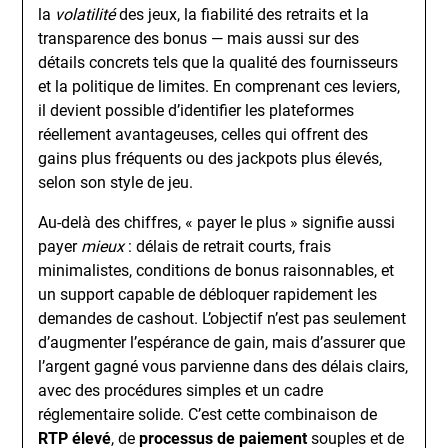
la
volatilité
des jeux, la fiabilité des retraits et la
transparence des bonus — mais aussi sur des
détails concrets tels que la qualité des fournisseurs
et la politique de limites. En comprenant ces leviers,
il devient possible d’identifier les plateformes
réellement avantageuses, celles qui offrent des
gains plus fréquents ou des jackpots plus élevés,
selon son style de jeu.
Au-delà des chiffres, « payer le plus » signifie aussi
payer
mieux
: délais de retrait courts, frais
minimalistes, conditions de bonus raisonnables, et
un support capable de débloquer rapidement les
demandes de cashout. L’objectif n’est pas seulement
d’augmenter l’espérance de gain, mais d’assurer que
l’argent gagné vous parvienne dans des délais clairs,
avec des procédures simples et un cadre
réglementaire solide. C’est cette combinaison de
RTP élevé
, de
processus de paiement
souples et de