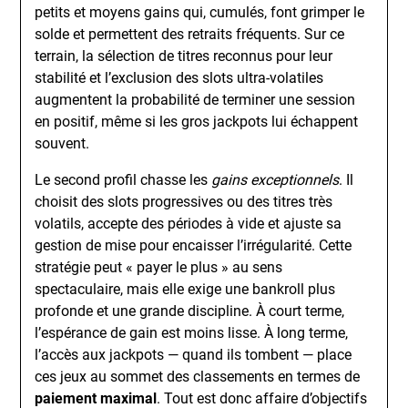
petits et moyens gains qui, cumulés, font grimper le
solde et permettent des retraits fréquents. Sur ce
terrain, la sélection de titres reconnus pour leur
stabilité et l’exclusion des slots ultra-volatiles
augmentent la probabilité de terminer une session
en positif, même si les gros jackpots lui échappent
souvent.
Le second profil chasse les
gains exceptionnels
. Il
choisit des slots progressives ou des titres très
volatils, accepte des périodes à vide et ajuste sa
gestion de mise pour encaisser l’irrégularité. Cette
stratégie peut « payer le plus » au sens
spectaculaire, mais elle exige une bankroll plus
profonde et une grande discipline. À court terme,
l’espérance de gain est moins lisse. À long terme,
l’accès aux jackpots — quand ils tombent — place
ces jeux au sommet des classements en termes de
paiement maximal
. Tout est donc affaire d’objectifs