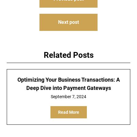
navigation
Next post
Related Posts
Optimizing Your Business Transactions: A
Deep Dive into Payment Gateways
September 7, 2024
Read More