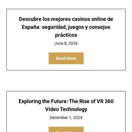
Descubre los mejores casinos online de
España: seguridad, juegos y consejos
prácticos
June 8, 2026
Read More
Exploring the Future: The Rise of VR 360
Video Technology
December 1, 2024