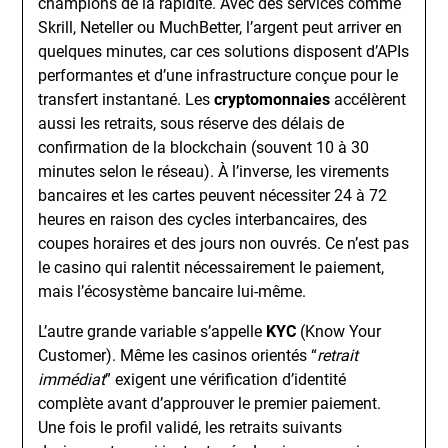
champions de la rapidité. Avec des services comme
Skrill, Neteller ou MuchBetter, l’argent peut arriver en
quelques minutes, car ces solutions disposent d’APIs
performantes et d’une infrastructure conçue pour le
transfert instantané. Les
cryptomonnaies
accélèrent
aussi les retraits, sous réserve des délais de
confirmation de la blockchain (souvent 10 à 30
minutes selon le réseau). À l’inverse, les virements
bancaires et les cartes peuvent nécessiter 24 à 72
heures en raison des cycles interbancaires, des
coupes horaires et des jours non ouvrés. Ce n’est pas
le casino qui ralentit nécessairement le paiement,
mais l’écosystème bancaire lui-même.
L’autre grande variable s’appelle
KYC
(Know Your
Customer). Même les casinos orientés “
retrait
immédiat
” exigent une vérification d’identité
complète avant d’approuver le premier paiement.
Une fois le profil validé, les retraits suivants