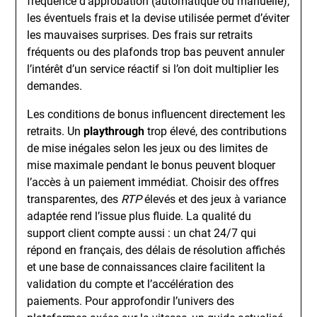
fréquence d’approbation (automatique ou manuelle),
les éventuels frais et la devise utilisée permet d’éviter
les mauvaises surprises. Des frais sur retraits
fréquents ou des plafonds trop bas peuvent annuler
l’intérêt d’un service réactif si l’on doit multiplier les
demandes.
Les conditions de bonus influencent directement les
retraits. Un
playthrough
trop élevé, des contributions
de mise inégales selon les jeux ou des limites de
mise maximale pendant le bonus peuvent bloquer
l’accès à un paiement immédiat. Choisir des offres
transparentes, des
RTP
élevés et des jeux à variance
adaptée rend l’issue plus fluide. La qualité du
support client compte aussi : un chat 24/7 qui
répond en français, des délais de résolution affichés
et une base de connaissances claire facilitent la
validation du compte et l’accélération des
paiements. Pour approfondir l’univers des