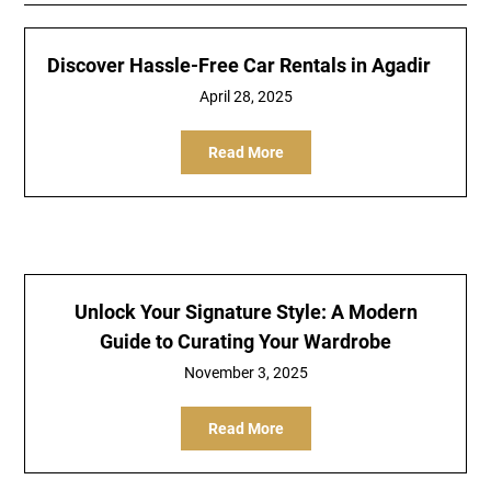
Discover Hassle-Free Car Rentals in Agadir
April 28, 2025
Read More
Unlock Your Signature Style: A Modern
Guide to Curating Your Wardrobe
November 3, 2025
Read More