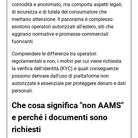
comodità e anonimato, ma comporta aspetti legali,
di sicurezza e di tutela del consumatore che
meritano attenzione. Il panorama è complesso:
esistono operatori autorizzati all'estero, siti che
aggirano normative e promesse commerciali
fuorvianti.
Comprendere le differenze tra operatori
regolamentati e non, i motivi per cui viene richiesta
la verifica dell'identità (KYC) e quali conseguenze
possono derivare dall'uso di piattaforme non
autorizzate è essenziale per proteggere denaro e dati
personali.
Che cosa significa "non AAMS"
e perché i documenti sono
richiesti