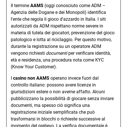
Il termine
AAMS
(oggi conosciuto come ADM –
Agenzia delle Dogane e dei Monopoli) identifica
l'ente che regola il gioco d'azzardo in Italia. I siti
autorizzati da ADM rispettano norme severe in
materia di tutela dei giocatori, prevenzione del gioco
patologico e lotta al riciclaggio. Per questo motivo,
durante la registrazione su un operatore ADM
vengono richiesti
documenti
per verificare identità,
età e residenza, una procedura nota come KYC
(Know Your Customer).
I
casino non AAMS
operano invece fuori dal
controllo italiano: possono avere licenze in
giurisdizioni estere o non averne affatto. Alcuni
pubblicizzano la possibilità di giocare senza inviare
documenti, ma spesso ciò significa una
registrazione iniziale semplificata che può
trasformarsi in blocchi o richieste successive al
momento del prelievo. La verifica documentale è