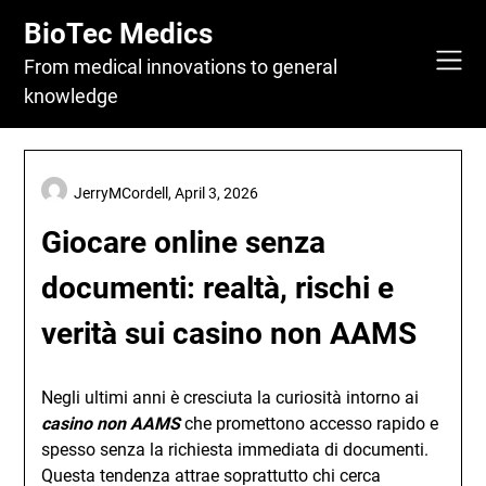
Skip
BioTec Medics
to
content
From medical innovations to general
knowledge
JerryMCordell,
April 3, 2026
Giocare online senza
documenti: realtà, rischi e
verità sui casino non AAMS
Negli ultimi anni è cresciuta la curiosità intorno ai
casino non AAMS
che promettono accesso rapido e
spesso senza la richiesta immediata di documenti.
Questa tendenza attrae soprattutto chi cerca