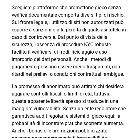
Scegliere piattaforme che promettono gioco senza
verifica documentale comporta diversi tipi di rischio.
Sul fronte legale, l'utilizzo di siti non autorizzati può
esporre a sanzioni o alla perdita di qualsiasi tutela in
caso di controversie. Dal punto di vista della
sicurezza, l'assenza di procedure KYC robuste
facilita il verificarsi di frodi, riciclaggio e uso
improprio dei dati personali. Anche i metodi di
pagamento possono essere meno trasparenti, con
ritardi nei prelievi o condizioni contrattuali ambigue.
La promessa di anonimato può attirare chi desidera
aggirare controlli fiscali o limiti di età; tuttavia,
questa apparente libertà spesso si traduce in una
maggiore vulnerabilità. Senza un ente regolatore che
garantisca audit regolari e sistemi di gioco equi, la
probabilità di incontrare pratiche scorrette aumenta.
Anche i bonus e le promozioni pubblicizzate