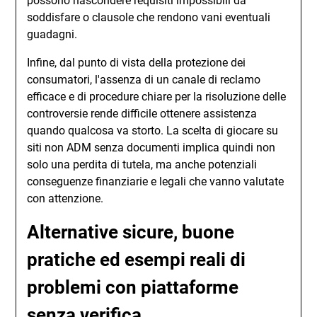
possono nascondere requisiti impossibili da
soddisfare o clausole che rendono vani eventuali
guadagni.
Infine, dal punto di vista della protezione dei
consumatori, l'assenza di un canale di reclamo
efficace e di procedure chiare per la risoluzione delle
controversie rende difficile ottenere assistenza
quando qualcosa va storto. La scelta di giocare su
siti non ADM senza documenti implica quindi non
solo una perdita di tutela, ma anche potenziali
conseguenze finanziarie e legali che vanno valutate
con attenzione.
Alternative sicure, buone
pratiche ed esempi reali di
problemi con piattaforme
senza verifica