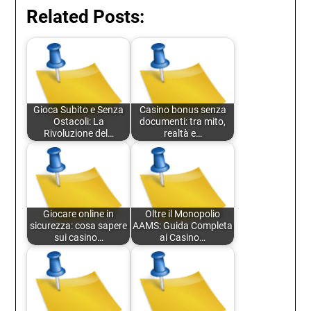
Related Posts:
Gioca Subito e Senza
Casino bonus senza
Ostacoli: La
documenti: tra mito,
Rivoluzione del…
realtà e…
Giocare online in
Oltre il Monopolio
sicurezza: cosa sapere
AAMS: Guida Completa
sui casino…
ai Casino…