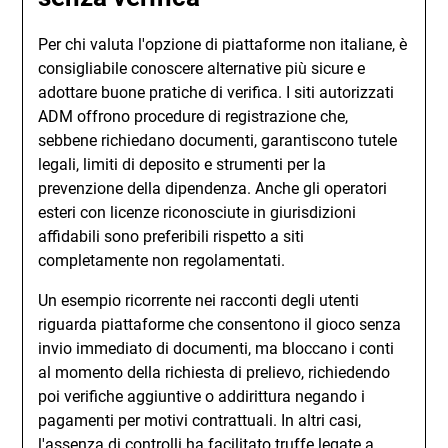
Per chi valuta l'opzione di piattaforme non italiane, è
consigliabile conoscere alternative più sicure e
adottare buone pratiche di verifica. I siti autorizzati
ADM offrono procedure di registrazione che,
sebbene richiedano documenti, garantiscono tutele
legali, limiti di deposito e strumenti per la
prevenzione della dipendenza. Anche gli operatori
esteri con licenze riconosciute in giurisdizioni
affidabili sono preferibili rispetto a siti
completamente non regolamentati.
Un esempio ricorrente nei racconti degli utenti
riguarda piattaforme che consentono il gioco senza
invio immediato di documenti, ma bloccano i conti
al momento della richiesta di prelievo, richiedendo
poi verifiche aggiuntive o addirittura negando i
pagamenti per motivi contrattuali. In altri casi,
l'assenza di controlli ha facilitato truffe legate a