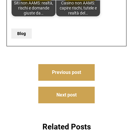
Siti non AAMS: realtà,
Casino non AAMS:
rischi e domande
capire rischi, tutele e
giuste da…
realtà del…
Blog
Post
Previous post
navigation
Next post
Related Posts