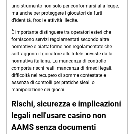
uno strumento non solo per conformarsi alla legge,
ma anche per proteggere i giocatori da furti
d'identità, frodi e attività illecite.
È importante distinguere tra operatori esteri che
forniscono servizi regolamentati secondo altre
normative e piattaforme non regolamentate che
sottraggono il giocatore alle tutele previste dalla
normativa italiana. La mancanza di controllo
comporta rischi reali: mancanza di rimedi legali,
difficoltà nel recupero di somme contestate e
assenza di controlli per pratiche sleali o
manipolazione dei giochi.
Rischi, sicurezza e implicazioni
legali nell'usare casino non
AAMS senza documenti