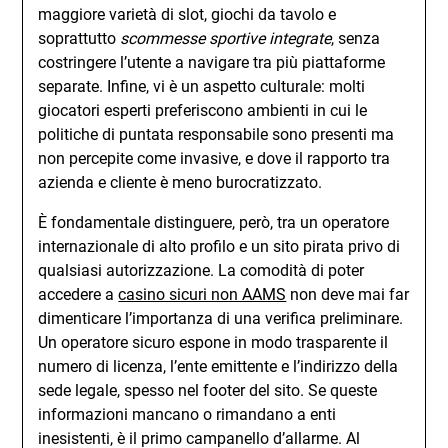
maggiore varietà di slot, giochi da tavolo e
soprattutto
scommesse sportive integrate
, senza
costringere l’utente a navigare tra più piattaforme
separate. Infine, vi è un aspetto culturale: molti
giocatori esperti preferiscono ambienti in cui le
politiche di puntata responsabile sono presenti ma
non percepite come invasive, e dove il rapporto tra
azienda e cliente è meno burocratizzato.
È fondamentale distinguere, però, tra un operatore
internazionale di alto profilo e un sito pirata privo di
qualsiasi autorizzazione. La comodità di poter
accedere a
casino sicuri non AAMS
non deve mai far
dimenticare l’importanza di una verifica preliminare.
Un operatore sicuro espone in modo trasparente il
numero di licenza, l’ente emittente e l’indirizzo della
sede legale, spesso nel footer del sito. Se queste
informazioni mancano o rimandano a enti
inesistenti, è il primo campanello d’allarme. Al