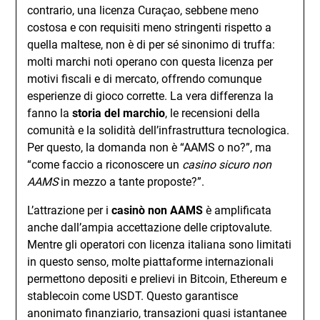
contrario, una licenza Curaçao, sebbene meno
costosa e con requisiti meno stringenti rispetto a
quella maltese, non è di per sé sinonimo di truffa:
molti marchi noti operano con questa licenza per
motivi fiscali e di mercato, offrendo comunque
esperienze di gioco corrette. La vera differenza la
fanno la
storia del marchio
, le recensioni della
comunità e la solidità dell’infrastruttura tecnologica.
Per questo, la domanda non è “AAMS o no?”, ma
“come faccio a riconoscere un
casino sicuro non
AAMS
in mezzo a tante proposte?”.
L’attrazione per i
casinò non AAMS
è amplificata
anche dall’ampia accettazione delle criptovalute.
Mentre gli operatori con licenza italiana sono limitati
in questo senso, molte piattaforme internazionali
permettono depositi e prelievi in Bitcoin, Ethereum e
stablecoin come USDT. Questo garantisce
anonimato finanziario, transazioni quasi istantanee