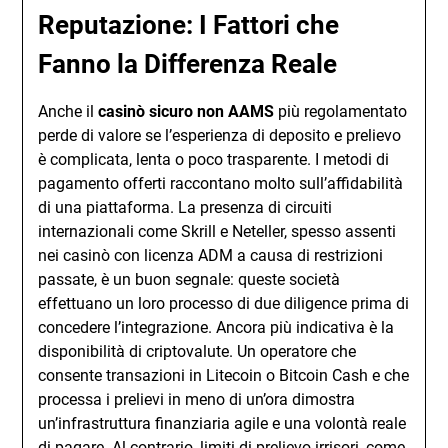
Reputazione: I Fattori che
Fanno la Differenza Reale
Anche il
casinò sicuro non AAMS
più regolamentato
perde di valore se l’esperienza di deposito e prelievo
è complicata, lenta o poco trasparente. I metodi di
pagamento offerti raccontano molto sull’affidabilità
di una piattaforma. La presenza di circuiti
internazionali come Skrill e Neteller, spesso assenti
nei casinò con licenza ADM a causa di restrizioni
passate, è un buon segnale: queste società
effettuano un loro processo di due diligence prima di
concedere l’integrazione. Ancora più indicativa è la
disponibilità di criptovalute. Un operatore che
consente transazioni in Litecoin o Bitcoin Cash e che
processa i prelievi in meno di un’ora dimostra
un’infrastruttura finanziaria agile e una volontà reale
di pagare. Al contrario, limiti di prelievo irrisori, come