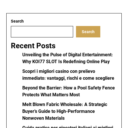
Search
Search
Recent Posts
Unveiling the Pulse of Digital Entertainment:
Why KOI77 SLOT Is Redefining Online Play
Scopri i migliori casino con prelievo
immediato: vantaggi, rischi e come scegliere
Beyond the Barrier: How a Pool Safety Fence
Protects What Matters Most
Melt Blown Fabric Wholesale: A Strategic
Buyer’s Guide to High-Performance
Nonwoven Materials
Guida pratica per giocatori italiani ai migliori