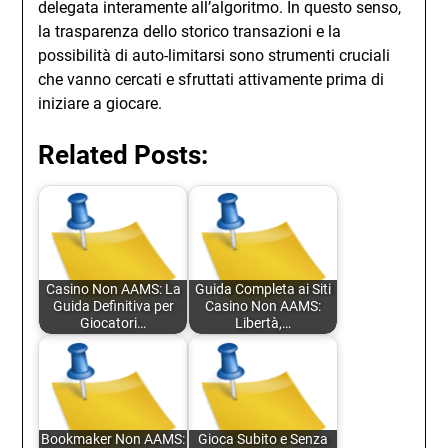
delegata interamente all’algoritmo. In questo senso,
la trasparenza dello storico transazioni e la
possibilità di auto-limitarsi sono strumenti cruciali
che vanno cercati e sfruttati attivamente prima di
iniziare a giocare.
Related Posts:
Casino Non AAMS: La
Guida Completa ai Siti
Guida Definitiva per
Casino Non AAMS:
Giocatori…
Libertà,…
Bookmaker Non AAMS:
Gioca Subito e Senza