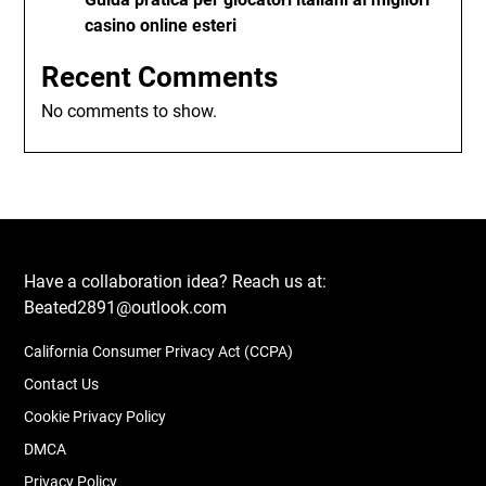
casino online esteri
Recent Comments
No comments to show.
Have a collaboration idea? Reach us at:
Beated2891@outlook.com
California Consumer Privacy Act (CCPA)
Contact Us
Cookie Privacy Policy
DMCA
Privacy Policy