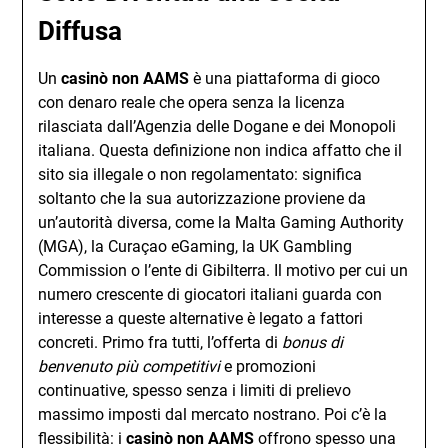
Diffusa
Un
casinò non AAMS
è una piattaforma di gioco
con denaro reale che opera senza la licenza
rilasciata dall’Agenzia delle Dogane e dei Monopoli
italiana. Questa definizione non indica affatto che il
sito sia illegale o non regolamentato: significa
soltanto che la sua autorizzazione proviene da
un’autorità diversa, come la Malta Gaming Authority
(MGA), la Curaçao eGaming, la UK Gambling
Commission o l’ente di Gibilterra. Il motivo per cui un
numero crescente di giocatori italiani guarda con
interesse a queste alternative è legato a fattori
concreti. Primo fra tutti, l’offerta di
bonus di
benvenuto più competitivi
e promozioni
continuative, spesso senza i limiti di prelievo
massimo imposti dal mercato nostrano. Poi c’è la
flessibilità: i
casinò non AAMS
offrono spesso una