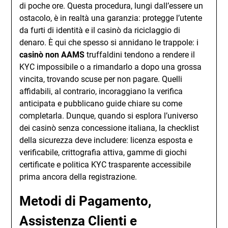
di poche ore. Questa procedura, lungi dall’essere un
ostacolo, è in realtà una garanzia: protegge l’utente
da furti di identità e il casinò da riciclaggio di
denaro. È qui che spesso si annidano le trappole: i
casinò non AAMS
truffaldini tendono a rendere il
KYC impossibile o a rimandarlo a dopo una grossa
vincita, trovando scuse per non pagare. Quelli
affidabili, al contrario, incoraggiano la verifica
anticipata e pubblicano guide chiare su come
completarla. Dunque, quando si esplora l’universo
dei casinò senza concessione italiana, la checklist
della sicurezza deve includere: licenza esposta e
verificabile, crittografia attiva, gamme di giochi
certificate e politica KYC trasparente accessibile
prima ancora della registrazione.
Metodi di Pagamento,
Assistenza Clienti e