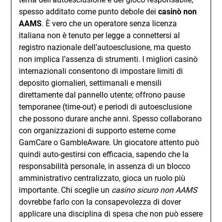
spesso additato come punto debole dei
casinò non
AAMS
. È vero che un operatore senza licenza
italiana non è tenuto per legge a connettersi al
registro nazionale dell’autoesclusione, ma questo
non implica l’assenza di strumenti. I migliori casinò
internazionali consentono di impostare limiti di
deposito giornalieri, settimanali e mensili
direttamente dal pannello utente; offrono pause
temporanee (time-out) e periodi di autoesclusione
che possono durare anche anni. Spesso collaborano
con organizzazioni di supporto esterne come
GamCare o GambleAware. Un giocatore attento può
quindi auto-gestirsi con efficacia, sapendo che la
responsabilità personale, in assenza di un blocco
amministrativo centralizzato, gioca un ruolo più
importante. Chi sceglie un
casino sicuro non AAMS
dovrebbe farlo con la consapevolezza di dover
applicare una disciplina di spesa che non può essere