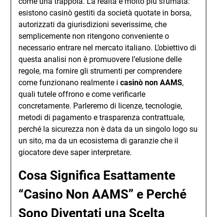
come una trappola. La realtà è molto più sfumata:
esistono casinò gestiti da società quotate in borsa,
autorizzati da giurisdizioni severissime, che
semplicemente non ritengono conveniente o
necessario entrare nel mercato italiano. L’obiettivo di
questa analisi non è promuovere l’elusione delle
regole, ma fornire gli strumenti per comprendere
come funzionano realmente i
casinò non AAMS
,
quali tutele offrono e come verificarle
concretamente. Parleremo di licenze, tecnologie,
metodi di pagamento e trasparenza contrattuale,
perché la sicurezza non è data da un singolo logo su
un sito, ma da un ecosistema di garanzie che il
giocatore deve saper interpretare.
Cosa Significa Esattamente
“Casino Non AAMS” e Perché
Sono Diventati una Scelta