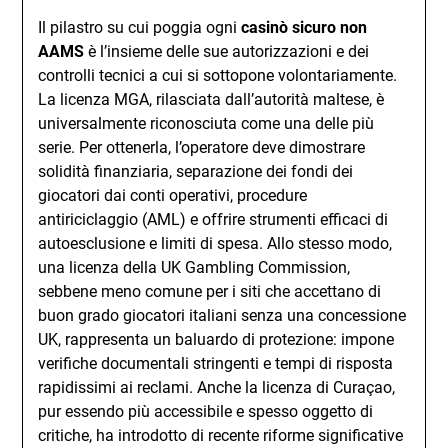
Il pilastro su cui poggia ogni
casinò sicuro non
AAMS
è l’insieme delle sue autorizzazioni e dei
controlli tecnici a cui si sottopone volontariamente.
La licenza MGA, rilasciata dall’autorità maltese, è
universalmente riconosciuta come una delle più
serie. Per ottenerla, l’operatore deve dimostrare
solidità finanziaria, separazione dei fondi dei
giocatori dai conti operativi, procedure
antiriciclaggio (AML) e offrire strumenti efficaci di
autoesclusione e limiti di spesa. Allo stesso modo,
una licenza della UK Gambling Commission,
sebbene meno comune per i siti che accettano di
buon grado giocatori italiani senza una concessione
UK, rappresenta un baluardo di protezione: impone
verifiche documentali stringenti e tempi di risposta
rapidissimi ai reclami. Anche la licenza di Curaçao,
pur essendo più accessibile e spesso oggetto di
critiche, ha introdotto di recente riforme significative