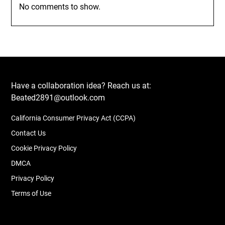
No comments to show.
Have a collaboration idea? Reach us at:
Beated2891@outlook.com
California Consumer Privacy Act (CCPA)
Contact Us
Cookie Privacy Policy
DMCA
Privacy Policy
Terms of Use