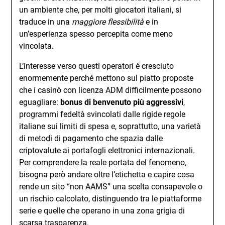
un ambiente che, per molti giocatori italiani, si
traduce in una
maggiore flessibilità
e in
un’esperienza spesso percepita come meno
vincolata.
L’interesse verso questi operatori è cresciuto
enormemente perché mettono sul piatto proposte
che i casinò con licenza ADM difficilmente possono
eguagliare:
bonus di benvenuto più aggressivi
,
programmi fedeltà svincolati dalle rigide regole
italiane sui limiti di spesa e, soprattutto, una varietà
di metodi di pagamento che spazia dalle
criptovalute ai portafogli elettronici internazionali.
Per comprendere la reale portata del fenomeno,
bisogna però andare oltre l’etichetta e capire cosa
rende un sito “non AAMS” una scelta consapevole o
un rischio calcolato, distinguendo tra le piattaforme
serie e quelle che operano in una zona grigia di
scarsa trasparenza.