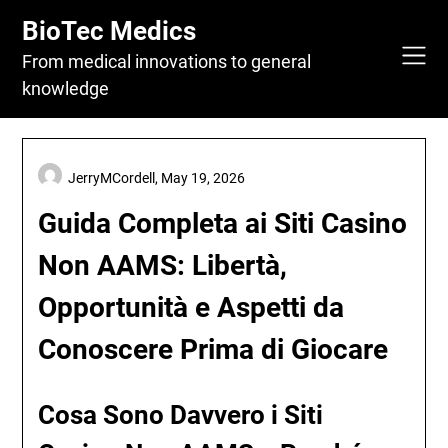
Skip
BioTec Medics
to
content
From medical innovations to general
knowledge
JerryMCordell,
May 19, 2026
Guida Completa ai Siti Casino
Non AAMS: Libertà,
Opportunità e Aspetti da
Conoscere Prima di Giocare
Cosa Sono Davvero i Siti