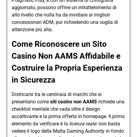
Pragmatic Play, e con un sistema di crittografia
aggiornato, possono offrire un intrattenimento di
alto livello che nulla ha da invidiare ai migliori
concessionari ADM, pur richiedendo una soglia di
attenzione più alta.
Come Riconoscere un Sito
Casino Non AAMS Affidabile e
Costruire la Propria Esperienza
in Sicurezza
Districarsi tra le centinaia di marchi che si
presentano come
siti casino non AAMS
richiede una
checklist mentale che vada oltre il design
accattivante e la prima offerta in homepage. Il primo
elemento da verificare è la
licenza reale
: non basta
vedere il logo della Malta Gaming Authority in fondo