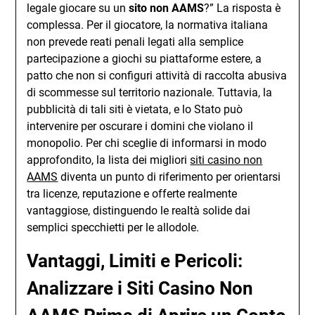
legale giocare su un
sito non AAMS
?” La risposta è
complessa. Per il giocatore, la normativa italiana
non prevede reati penali legati alla semplice
partecipazione a giochi su piattaforme estere, a
patto che non si configuri attività di raccolta abusiva
di scommesse sul territorio nazionale. Tuttavia, la
pubblicità di tali siti è vietata, e lo Stato può
intervenire per oscurare i domini che violano il
monopolio. Per chi sceglie di informarsi in modo
approfondito, la lista dei migliori
siti casino non
AAMS
diventa un punto di riferimento per orientarsi
tra licenze, reputazione e offerte realmente
vantaggiose, distinguendo le realtà solide dai
semplici specchietti per le allodole.
Vantaggi, Limiti e Pericoli:
Analizzare i Siti Casino Non