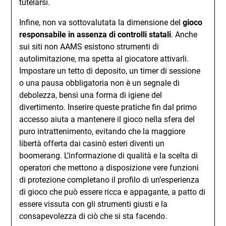
tutelarsi.
Infine, non va sottovalutata la dimensione del
gioco
responsabile in assenza di controlli statali
. Anche
sui siti non AAMS esistono strumenti di
autolimitazione, ma spetta al giocatore attivarli.
Impostare un tetto di deposito, un timer di sessione
o una pausa obbligatoria non è un segnale di
debolezza, bensì una forma di igiene del
divertimento. Inserire queste pratiche fin dal primo
accesso aiuta a mantenere il gioco nella sfera del
puro intrattenimento, evitando che la maggiore
libertà offerta dai casinò esteri diventi un
boomerang. L’informazione di qualità e la scelta di
operatori che mettono a disposizione vere funzioni
di protezione completano il profilo di un’esperienza
di gioco che può essere ricca e appagante, a patto di
essere vissuta con gli strumenti giusti e la
consapevolezza di ciò che si sta facendo.