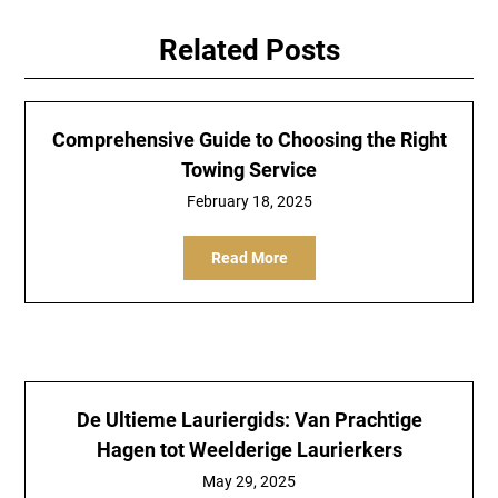
Related Posts
Comprehensive Guide to Choosing the Right
Towing Service
February 18, 2025
Read More
De Ultieme Lauriergids: Van Prachtige
Hagen tot Weelderige Laurierkers
May 29, 2025