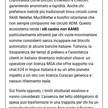
criptovaluta come Bitcoin, Ethereum e Litecoin,
garantendo anonimato e rapidità. Anche chi
preferisce metodi più tradizionali trova circuiti come
Skrill, Neteller, MuchBetter e bonifici istantanei che
non sempre compaiono nei circuiti ADM. Questo
ecosistema rende i
siti casino non AAMS
particolarmente attraenti per chi vuole movimentare
somme consistenti senza incappare nei blocchi
automatici di alcune banche italiane. Tuttavia, la
trasparenza dei tempi di prelievo e l’assistenza
clienti in italiano diventano indicatori chiave: un
operatore con licenza MGA che offre supporto via
chat h24 in lingua italiana è su un altro pianeta
rispetto a un sito con licenza Curacao generica e
nessun riferimento reale.
Sul fronte opposto, i limiti strutturali esistono e
vanno considerati. L’assenza del tetto obbligatorio di
spesa può trasformarsi in una trappola per chi ha un