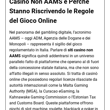
Casino Non AAMS e Perché
Stanno Riscrivendo le Regole
del Gioco Online
Nel panorama del gambling digitale, l’acronimo
AAMS – oggi ADM, Agenzia delle Dogane e dei
Monopoli – rappresenta il sigillo del gioco
regolamentato in Italia. Parlare di
siti casino non
AAMS
significa quindi addentrarsi in un universo
parallelo fatto di piattaforme che operano al di fuori
della concessione statale italiana, ma che non sono
affatto illegali in senso assoluto. Si tratta di casinò
online che possiedono regolari licenze rilasciate da
autorità internazionali come la Malta Gaming
Authority (MGA), la Curacao eGaming, la
Kahnawake Gaming Commission o l’Estonian Tax
and Customs Board. Queste piattaforme offrono
giochi di slot machine, roulette, blackjack e poker in