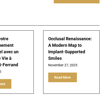
votre
Occlusal Renaissance:
pement
A Modern Map to
l avec un
Implant-Supported
 Vie à
Smiles
t-Ferrand
November 27, 2025
5
Read More
ore