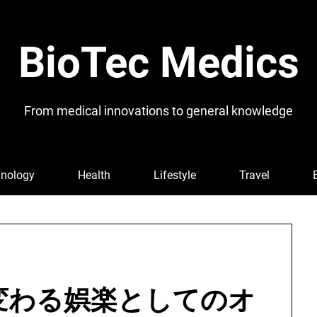
BioTec Medics
From medical innovations to general knowledge
nology
Health
Lifestyle
Travel
変わる娯楽としてのオ