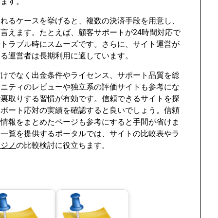
ります。
られるケースを挙げると、複数の決済手段を用意し、
言えます。たとえば、顧客サポートが24時間対応で
やトラブル時にスムーズです。さらに、サイト運営が
いる運営者は長期利用に適しています。
だけでなく出金条件やライセンス、サポート品質を総
ュニティのレビューや独立系の評価サイトも参考にな
で裏取りする習慣が有効です。信頼できるサイトを探
サポート応対の実績を確認すると良いでしょう。信頼
連情報をまとめたページも参考にすると手間が省けま
ス一覧を提供するポータルでは、サイトの比較表やラ
カジノ
の比較検討に役立ちます。