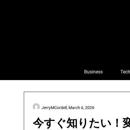
Skip
to
content
Business
Tech
JerryMCordell,
March 6, 2026
今すぐ知りたい！