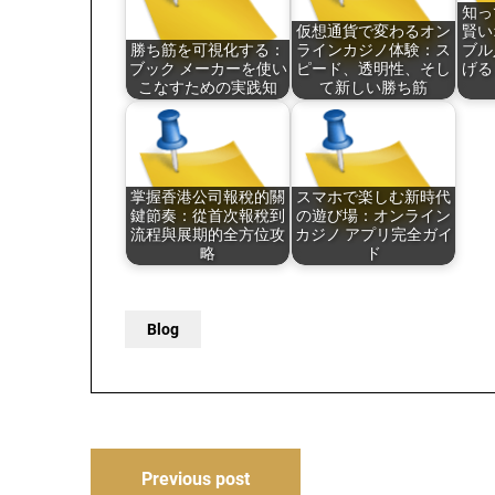
知っ
仮想通貨で変わるオン
賢い
勝ち筋を可視化する：
ラインカジノ体験：ス
ブル
ブック メーカーを使い
ピード、透明性、そし
げる
こなすための実践知
て新しい勝ち筋
掌握香港公司報稅的關
スマホで楽しむ新時代
鍵節奏：從首次報稅到
の遊び場：オンライン
流程與展期的全方位攻
カジノ アプリ完全ガイ
略
ド
Blog
Post
Previous post