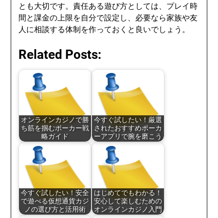
とも大切です。責任ある遊び方としては、プレイ時
間と課金の上限を自分で設定し、必要なら家族や友
人に相談する体制を作っておくと良いでしょう。
Related Posts:
オンラインカジノで勝
今すぐ試したい！厳選
ち筋を掴むポーカー戦
されたおすすめポーカ
略ガイド
ーアプリで腕を磨こう
今すぐ試したい！安全
はじめてでもわかる！
で遊べる仮想通貨カジ
安心して楽しむための
ノの選び方と活用術
オンラインカジノ入門