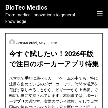
Skip
BioTec Medics
to
content
From medical innovations to general
knowledge
JerryMCordell,
May 1, 2026
今すぐ試したい！2026年版
で注目のポーカーアプリ特集
スマホで手軽に遊べるカードゲームの中でも、特に
注目を集めているのが
ポーカー
です。時間や場所を
選ばず楽しめることから、ビギナーから上級者まで
幅広い層に支持されています。本記事では、
ポーカ
ーアプリ
の選び方、実際のプレイ体験、そして日本
国内で気をつけるべき法的・安全面について詳しく