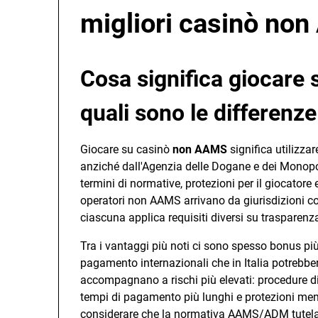
migliori casinò no
Cosa significa giocare 
quali sono le differenze
Giocare su casinò
non AAMS
significa utilizzar
anziché dall'Agenzia delle Dogane e dei Monopoli
termini di normative, protezioni per il giocatore
operatori non AAMS arrivano da giurisdizioni c
ciascuna applica requisiti diversi su trasparenza,
Tra i vantaggi più noti ci sono spesso bonus più
pagamento internazionali che in Italia potrebbero
accompagnano a rischi più elevati: procedure di 
tempi di pagamento più lunghi e protezioni meno
considerare che la normativa AAMS/ADM tutela sp