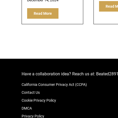
December 14, 2024
Read M
Read More
Have a collaboration idea? Reach us at:
Beated289
California Consumer Privacy Act (CCPA)
Contact Us
Cookie Privacy Policy
DMCA
Privacy Policy