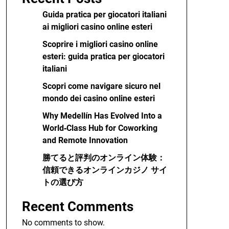
Guida pratica per giocatori italiani
ai migliori casino online esteri
Scoprire i migliori casino online
esteri: guida pratica per giocatori
italiani
Scopri come navigare sicuro nel
mondo dei casino online esteri
Why Medellín Has Evolved Into a
World‑Class Hub for Coworking
and Remote Innovation
勝てると評判のオンライン体験：
信頼できるオンラインカジノ サイ
トの選び方
Recent Comments
No comments to show.