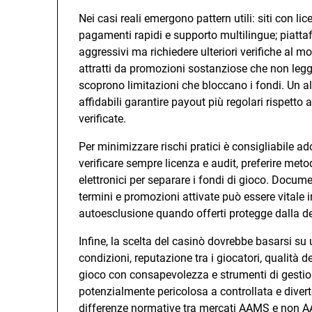
Nei casi reali emergono pattern utili: siti con
pagamenti rapidi e supporto multilingue; piatta
aggressivi ma richiedere ulteriori verifiche al m
attratti da promozioni sostanziose che non legg
scoprono limitazioni che bloccano i fondi. Un al
affidabili garantire payout più regolari rispetto
verificate.
Per minimizzare rischi pratici è consigliabile ado
verificare sempre licenza e audit, preferire meto
elettronici per separare i fondi di gioco. Docu
termini e promozioni attivate può essere vitale in
autoesclusione quando offerti protegge dalla d
Infine, la scelta del casinò dovrebbe basarsi su
condizioni, reputazione tra i giocatori, qualità d
gioco con consapevolezza e strumenti di gestion
potenzialmente pericolosa a controllata e dive
differenze normative tra mercati AAMS e non 