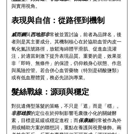
與實用視角。
表現與自信：從路徑到機制
威而鋼
與
西地那非
常被並置討論，前者為品牌名，後
者則是其主要成分。其機制核心在於協助血管內皮一
氧化氮訊號路徑，放鬆海綿體平滑肌、促進血流灌
注，於適當刺激下提升表現品質。重要的是，效果並
非「即時、無條件」的保證，仍仰賴身心狀態、作息
與風險控管。若合併心血管藥物（特別是硝酸鹽類）
或有低血壓體質，務必先諮詢專業。
髮絲戰線：源頭與穩定
對抗遺傳型落髮的策略，不只是「遮」而是「穩」。
非那雄胺
的定位在於抑制影響毛囊微小化的關鍵酵
素，目標是延緩或穩定進程；而
保康絲
則常被作為外
用或輔助方案的聯想詞，重點在養護與視覺修飾。兩