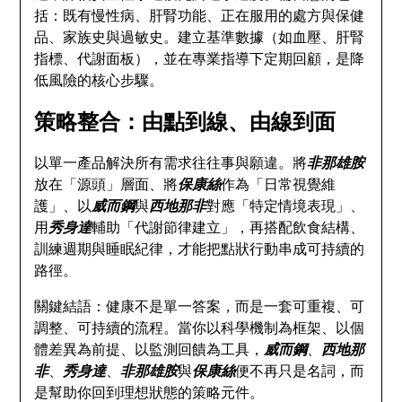
括：既有慢性病、肝腎功能、正在服用的處方與保健
品、家族史與過敏史。建立基準數據（如血壓、肝腎
指標、代謝面板），並在專業指導下定期回顧，是降
低風險的核心步驟。
策略整合：由點到線、由線到面
以單一產品解決所有需求往往事與願違。將
非那雄胺
放在「源頭」層面、將
保康絲
作為「日常視覺維
護」、以
威而鋼
與
西地那非
對應「特定情境表現」、
用
秀身達
輔助「代謝節律建立」，再搭配飲食結構、
訓練週期與睡眠紀律，才能把點狀行動串成可持續的
路徑。
關鍵結語：健康不是單一答案，而是一套可重複、可
調整、可持續的流程。當你以科學機制為框架、以個
體差異為前提、以監測回饋為工具，
威而鋼
、
西地那
非
、
秀身達
、
非那雄胺
與
保康絲
便不再只是名詞，而
是幫助你回到理想狀態的策略元件。