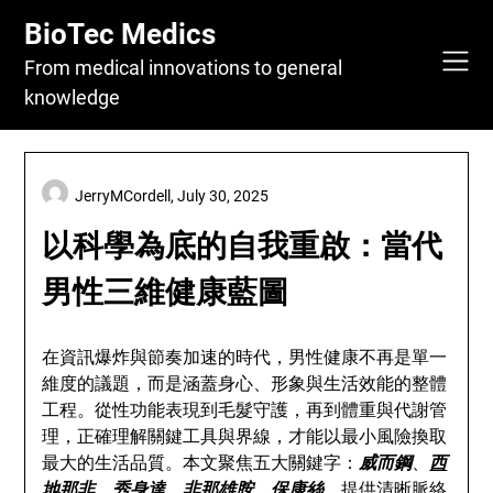
Skip
BioTec Medics
to
content
From medical innovations to general
knowledge
JerryMCordell,
July 30, 2025
以科學為底的自我重啟：當代
男性三維健康藍圖
在資訊爆炸與節奏加速的時代，男性健康不再是單一
維度的議題，而是涵蓋身心、形象與生活效能的整體
工程。從性功能表現到毛髮守護，再到體重與代謝管
理，正確理解關鍵工具與界線，才能以最小風險換取
最大的生活品質。本文聚焦五大關鍵字：
威而鋼
、
西
地那非
、
秀身達
、
非那雄胺
、
保康絲
，提供清晰脈絡