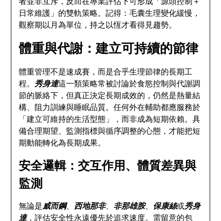
者並非互斥，反而在專業評估下可形成「源頭控制＋
日常維護」的雙軌策略。記得：毛囊生理變化緩慢，
觀察期以月為單位，持之以恆才看得見趨勢。
體重與代謝：建立可持續的節律
體重管理不是速成賽，而是合乎生理節律的長期工
程。
秀身達
這一類策略常被討論於食慾控制與代謝調
節的脈絡下，但真正決定長期成效的，仍然是熱量結
構、阻力訓練與睡眠品質。任何外在輔助都應服務於
「建立可維持的生活型態」，而非成為短期依賴。具
備合理期望、監測指標與循序調整的心態，才能把短
期動能轉化為長期成果。
安全邏輯：交互作用、體質差異與
監測
無論是
威而鋼
、
西地那非
、
非那雄胺
、
保康絲
或
秀身
達
，評估安全性永遠優先於追求速度。需留意的包