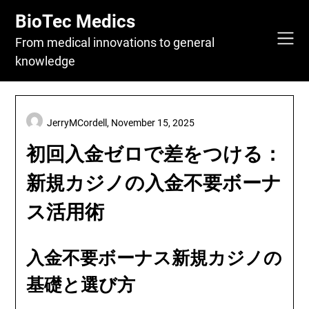
Skip
BioTec Medics
to
content
From medical innovations to general
knowledge
JerryMCordell,
November 15, 2025
初回入金ゼロで差をつける：
新規カジノの入金不要ボーナ
ス活用術
入金不要ボーナス新規カジノの
基礎と選び方