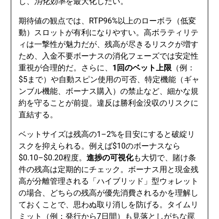
し、
消化効率
を最大化したい。
期待値の観点では、RTP96%以上のローボラ（低変
動）スロットが有利になりやすい。高ボラティリテ
ィは一撃性が魅力だが、残高が尽きるリスクが増す
ため、入金不要ボーナスの消化フェーズでは安定性
重視が合理的だ。さらに、
1回のベット上限
（例：
$5まで）や自動スピン使用の可否、特定機能（ギャ
ンブル機能、ボーナス購入）の禁止など、細かな規
約を守ることが前提。違反は勝利金没収のリスクに
直結する。
ベットサイズは残高の1–2%を目安にすると破綻リ
スクを抑えられる。例えば$10のボーナスなら
$0.10–$0.20程度。
進捗の可視化
も大切で、賭け条
件の残高は定期的にチェック。ボーナス用と現金残
高が分離管理される「ハイブリッド」型ウォレット
の場合、どちらの残高が優先消費されるかを理解し
ておくことで、思わぬ取り消しを防げる。タイムリ
ミット（例：発行から7日間）も見落としがちな罠