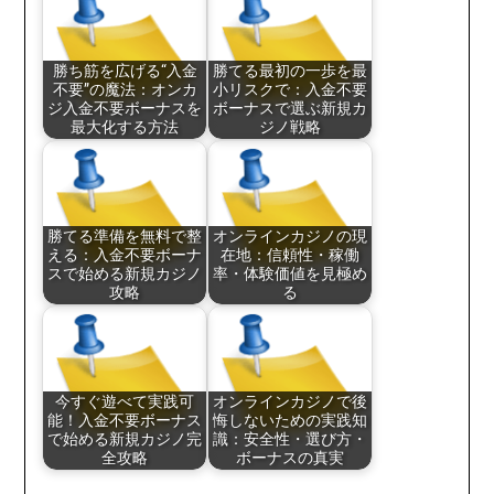
勝ち筋を広げる“入金
勝てる最初の一歩を最
不要”の魔法：オンカ
小リスクで：入金不要
ジ入金不要ボーナスを
ボーナスで選ぶ新規カ
最大化する方法
ジノ戦略
勝てる準備を無料で整
オンラインカジノの現
える：入金不要ボーナ
在地：信頼性・稼働
スで始める新規カジノ
率・体験価値を見極め
攻略
る
今すぐ遊べて実践可
オンラインカジノで後
能！入金不要ボーナス
悔しないための実践知
で始める新規カジノ完
識：安全性・選び方・
全攻略
ボーナスの真実