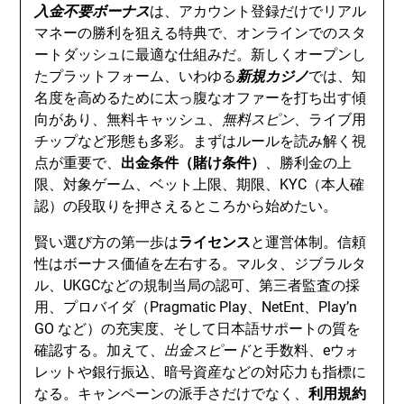
入金不要ボーナス
は、アカウント登録だけでリアル
マネーの勝利を狙える特典で、オンラインでのスタ
ートダッシュに最適な仕組みだ。新しくオープンし
たプラットフォーム、いわゆる
新規カジノ
では、知
名度を高めるために太っ腹なオファーを打ち出す傾
向があり、無料キャッシュ、
無料スピン
、ライブ用
チップなど形態も多彩。まずはルールを読み解く視
点が重要で、
出金条件（賭け条件）
、勝利金の上
限、対象ゲーム、ベット上限、期限、KYC（本人確
認）の段取りを押さえるところから始めたい。
賢い選び方の第一歩は
ライセンス
と運営体制。信頼
性はボーナス価値を左右する。マルタ、ジブラルタ
ル、UKGCなどの規制当局の認可、第三者監査の採
用、プロバイダ（Pragmatic Play、NetEnt、Play’n
GO など）の充実度、そして日本語サポートの質を
確認する。加えて、
出金スピード
と手数料、eウォ
レットや銀行振込、暗号資産などの対応力も指標に
なる。キャンペーンの派手さだけでなく、
利用規約