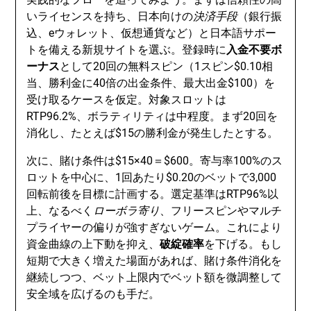
いライセンスを持ち、日本向けの
決済手段
（銀行振
込、eウォレット、仮想通貨など）と日本語サポー
トを備える新規サイトを選ぶ。登録時に
入金不要ボ
ーナス
として20回の無料スピン（1スピン$0.10相
当、勝利金に40倍の出金条件、最大出金$100）を
受け取るケースを仮定。対象スロットは
RTP96.2%、ボラティリティは中程度。まず20回を
消化し、たとえば$15の勝利金が発生したとする。
次に、賭け条件は$15×40＝$600。寄与率100%のス
ロットを中心に、1回あたり$0.20のベットで3,000
回転前後を目標に計画する。選定基準はRTP96%以
上、なるべく
ローボラ寄り
、フリースピンやマルチ
プライヤーの偏りが強すぎないゲーム。これにより
資金曲線の上下動を抑え、
破綻確率
を下げる。もし
短期で大きく増えた場面があれば、賭け条件消化を
継続しつつ、ベット上限内でベット額を微調整して
安全域を広げるのも手だ。