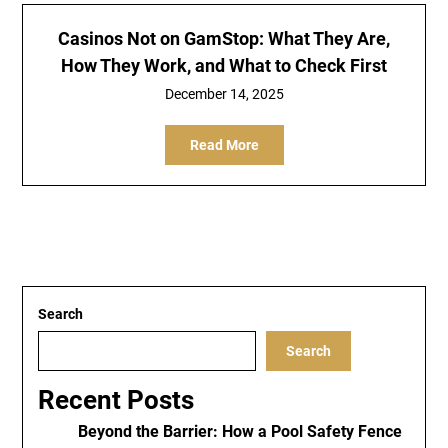
Casinos Not on GamStop: What They Are,
How They Work, and What to Check First
December 14, 2025
Read More
Search
Search
Recent Posts
Beyond the Barrier: How a Pool Safety Fence