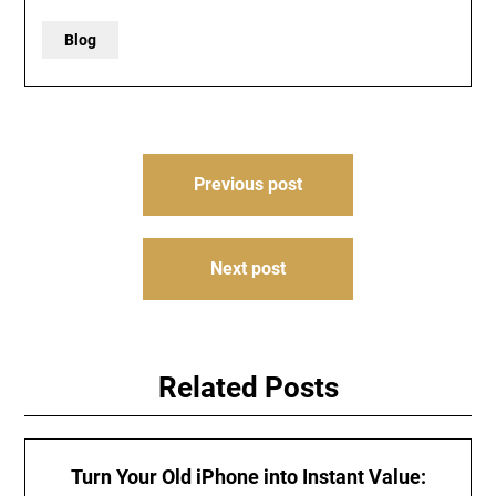
Blog
Post
Previous post
navigation
Next post
Related Posts
Turn Your Old iPhone into Instant Value: