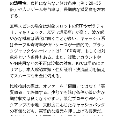
の透明性
、負担にならない賭け条件（例：20–35
倍）や広いゲーム寄与率は、長期的な満足度を左右
する。
無料スピンの場合は対象スロットのRTPやボラティ
リティをチェック。
RTP（還元率）
が高く、波が緩
やかな機種は消化に向くことが多い。キャッシュ系
はテーブル寄与率が低いケースが一般的で、ブラッ
クジャックやルーレットは1–10%寄与、もしくは対
象外という条件もある。また、複数アカウントや
VPN使用などの不正は没収の対象。KYCは早めにク
リアし、本人確認書類・住所証明・決済証明を揃え
てスムーズな出金に備える。
比較検討の際は、オファーを「額面」ではなく「実
質価値」で評価する。少額でも賭け条件が緩い方が
期待収支は良くなりやすい。限定プロモやVIPラン
クアップの余地、貢献度に応じた
キャッシュバック
の有無なども、実質的な還元を押し上げる要素だ。