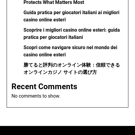
Protects What Matters Most
Guida pratica per giocatori italiani ai migliori
casino online esteri
Scoprire i migliori casino online esteri: guida
pratica per giocatori italiani
Scopri come navigare sicuro nel mondo dei
casino online esteri
勝てると評判のオンライン体験：信頼できる
オンラインカジノ サイトの選び方
Recent Comments
No comments to show.