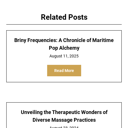
Related Posts
Briny Frequencies: A Chronicle of Maritime
Pop Alchemy
August 11, 2025
Read More
Unveiling the Therapeutic Wonders of
Diverse Massage Practices