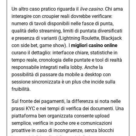
Un altro caso pratico riguarda il
live casino
. Chi ama
interagire con croupier reali dovrebbe verificare:
numero di tavoli disponibili nelle fasce di punta,
qualità dello streaming, limiti di puntata diversificati
e presenza di varianti (Lightning Roulette, Blackjack
con side bet, game show). I
migliori casino online
curano il dettaglio: interfacce chiare, statistiche in
tempo reale, cronologia delle puntate e tool di realtà
responsabile integrati nella lobby. Anche la
possibilità di passare da mobile a desktop con
sessione sincronizzata è un plus che incide sulla
fruibilità.
Sul fronte dei pagamenti, la differenza si nota nelle
prassi KYC e nei tempi di verifica dei documenti. Una
piattaforma ben organizzata consente upload
semplice, verifica in poche ore e comunicazioni
proattive in caso di incongruenze, senza blocchi