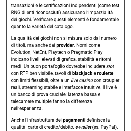
transazioni e le certificazioni indipendenti (come test
RNG di enti riconosciuti) assicurano l’imparzialità
dei giochi. Verificare questi elementi è fondamentale
quanto la varietà del catalogo.
La qualità dei giochi non si misura solo dal numero
di titoli, ma anche dai
provider
. Nomi come
Evolution, NetEnt, Playtech o Pragmatic Play
indicano livelli elevati di grafica, stabilità e ritorni
medi. Un buon portafoglio dovrebbe includere
slot
con RTP ben visibile, tavoli di
blackjack
e
roulette
con limiti flessibili, oltre a un
live casino
con croupier
reali, streaming stabile e interfacce intuitive. Il live è
un banco di prova cruciale: latenza bassa e
telecamere multiple fanno la differenza
nell’esperienza.
Anche l’infrastruttura dei
pagamenti
definisce la
qualità: carte di credito/debito,
e-wallet
(es. PayPal),