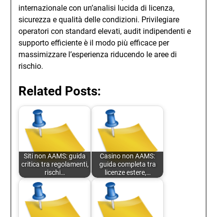
internazionale con un’analisi lucida di licenza,
sicurezza e qualità delle condizioni. Privilegiare
operatori con standard elevati, audit indipendenti e
supporto efficiente è il modo più efficace per
massimizzare l’esperienza riducendo le aree di
rischio.
Related Posts:
Siti non AAMS: guida
Casino non AAMS:
critica tra regolamenti,
guida completa tra
rischi…
licenze estere,…