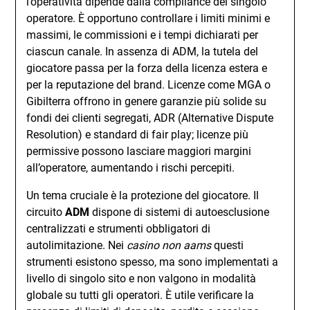
l’operatività dipende dalla compliance del singolo
operatore. È opportuno controllare i limiti minimi e
massimi, le commissioni e i tempi dichiarati per
ciascun canale. In assenza di ADM, la tutela del
giocatore passa per la forza della licenza estera e
per la reputazione del brand. Licenze come MGA o
Gibilterra offrono in genere garanzie più solide su
fondi dei clienti segregati, ADR (Alternative Dispute
Resolution) e standard di fair play; licenze più
permissive possono lasciare maggiori margini
all’operatore, aumentando i rischi percepiti.
Un tema cruciale è la protezione del giocatore. Il
circuito
ADM
dispone di sistemi di autoesclusione
centralizzati e strumenti obbligatori di
autolimitazione. Nei
casino non aams
questi
strumenti esistono spesso, ma sono implementati a
livello di singolo sito e non valgono in modalità
globale su tutti gli operatori. È utile verificare la