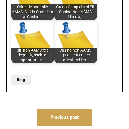
Oltre il Monopolio
Guida Completa ai Siti
AAMS: Guida Completa
Casino Non AAMS:
ai Casino…
Libertà,…
Siti non AAMS: tra
Casino non AAMS:
legalità, rischi e
guida critica per
opportunità…
orientarsi tra…
Blog
Post
Previous post
navigation