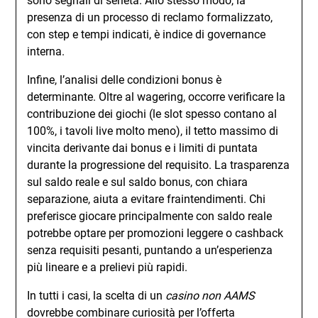
sono segnali di serietà. Allo stesso modo, la
presenza di un processo di reclamo formalizzato,
con step e tempi indicati, è indice di governance
interna.
Infine, l’analisi delle condizioni bonus è
determinante. Oltre al wagering, occorre verificare la
contribuzione dei giochi (le slot spesso contano al
100%, i tavoli live molto meno), il tetto massimo di
vincita derivante dai bonus e i limiti di puntata
durante la progressione del requisito. La trasparenza
sul saldo reale e sul saldo bonus, con chiara
separazione, aiuta a evitare fraintendimenti. Chi
preferisce giocare principalmente con saldo reale
potrebbe optare per promozioni leggere o cashback
senza requisiti pesanti, puntando a un’esperienza
più lineare e a prelievi più rapidi.
In tutti i casi, la scelta di un
casino non AAMS
dovrebbe combinare curiosità per l’offerta