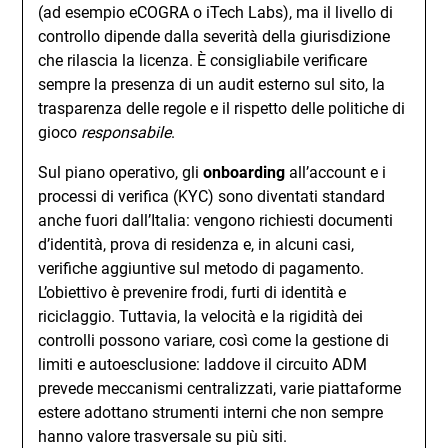
(ad esempio eCOGRA o iTech Labs), ma il livello di
controllo dipende dalla severità della giurisdizione
che rilascia la licenza. È consigliabile verificare
sempre la presenza di un audit esterno sul sito, la
trasparenza delle regole e il rispetto delle politiche di
gioco
responsabile
.
Sul piano operativo, gli
onboarding
all’account e i
processi di verifica (KYC) sono diventati standard
anche fuori dall’Italia: vengono richiesti documenti
d’identità, prova di residenza e, in alcuni casi,
verifiche aggiuntive sul metodo di pagamento.
L’obiettivo è prevenire frodi, furti di identità e
riciclaggio. Tuttavia, la velocità e la rigidità dei
controlli possono variare, così come la gestione di
limiti e autoesclusione: laddove il circuito ADM
prevede meccanismi centralizzati, varie piattaforme
estere adottano strumenti interni che non sempre
hanno valore trasversale su più siti.