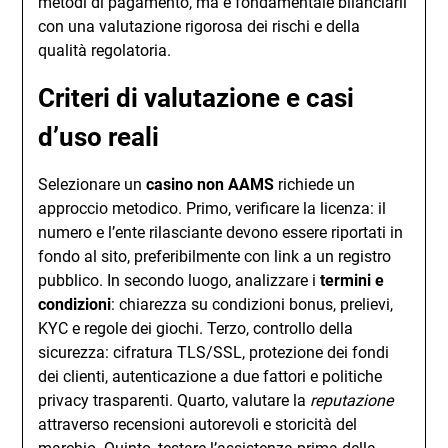
metodi di pagamento, ma è fondamentale bilanciarli
con una valutazione rigorosa dei rischi e della
qualità regolatoria.
Criteri di valutazione e casi
d’uso reali
Selezionare un
casino non AAMS
richiede un
approccio metodico. Primo, verificare la licenza: il
numero e l’ente rilasciante devono essere riportati in
fondo al sito, preferibilmente con link a un registro
pubblico. In secondo luogo, analizzare i
termini e
condizioni
: chiarezza su condizioni bonus, prelievi,
KYC e regole dei giochi. Terzo, controllo della
sicurezza: cifratura TLS/SSL, protezione dei fondi
dei clienti, autenticazione a due fattori e politiche
privacy trasparenti. Quarto, valutare la
reputazione
attraverso recensioni autorevoli e storicità del