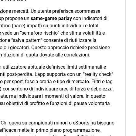
elazione mercati. Un utente preferisce scommesse
’app propone un
same-game parlay
con indicatori di
mo (pace) impatti su punti individuali e totali.
e vede un “semaforo rischio” che stima volatilità e
one “salva pattern” consente di riutilizzare la
o i giocatori. Questo approccio richiede precisione
 riduzioni di quota dovute alle correlazioni.
 utilizzatore abituale definisce limiti settimanali e
ti post-perdita. L’app supporta con un “reality check”
er sport, fascia oraria e tipo di mercato. Filtri e tag
a) consentono di individuare aree di forza e debolezza.
ate, ma individuare i momenti di valore. In questo
t su obiettivi di profitto e funzioni di pausa volontaria
. Chi opera su campionati minori o eSports ha bisogno
pp efficace mette in primo piano programmazione,