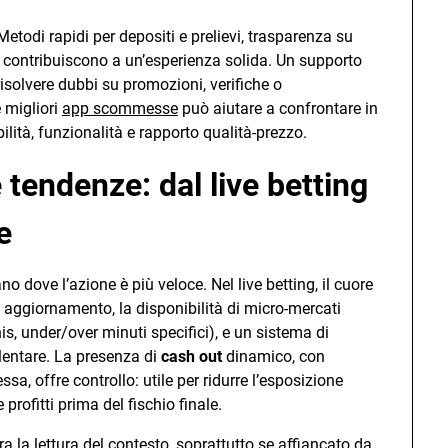
todi rapidi per depositi e prelievi, trasparenza su
ti contribuiscono a un’esperienza solida. Un supporto
solvere dubbi su promozioni, verifiche o
 migliori
app scommesse
può aiutare a confrontare in
ilità, funzionalità e rapporto qualità-prezzo.
 tendenze: dal live betting
e
o dove l’azione è più veloce. Nel live betting, il cuore
i aggiornamento, la disponibilità di micro-mercati
s, under/over minuti specifici), e un sistema di
llentare. La presenza di
cash out
dinamico, con
a, offre controllo: utile per ridurre l’esposizione
rofitti prima del fischio finale.
a la lettura del contesto, soprattutto se affiancato da