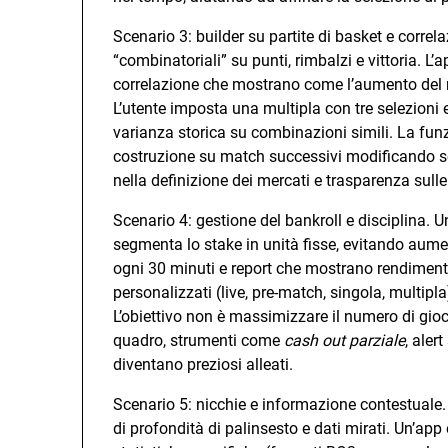
Scenario 3: builder su partite di basket e corr
“combinatoriali” su punti, rimbalzi e vittoria. L
correlazione che mostrano come l’aumento del rit
L’utente imposta una multipla con tre selezioni 
varianza storica su combinazioni simili. La funzi
costruzione su match successivi modificando sol
nella definizione dei mercati e trasparenza sulle
Scenario 4: gestione del bankroll e disciplina. Un
segmenta lo stake in unità fisse, evitando aumen
ogni 30 minuti e report che mostrano rendimento p
personalizzati (live, pre-match, singola, multipl
L’obiettivo non è massimizzare il numero di gioc
quadro, strumenti come
cash out parziale
, aler
diventano preziosi alleati.
Scenario 5: nicchie e informazione contestuale
di profondità di palinsesto e dati mirati. Un’a