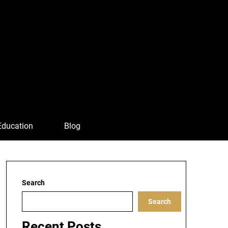
Education
Blog
Search
Search
Recent Posts