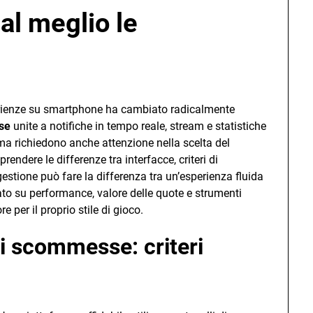
 al meglio le
perienze su smartphone ha cambiato radicalmente
se
unite a notifiche in tempo reale, stream e statistiche
, ma richiedono anche attenzione nella scelta del
endere le differenze tra interfacce, criteri di
estione può fare la differenza tra un’esperienza fluida
ato su performance, valore delle quote e strumenti
e per il proprio stile di gioco.
i scommesse: criteri