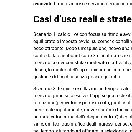
avanzate
hanno valore se servono decisioni migl
Casi d’uso reali e strat
Scenario 1: calcio live con focus su ritmo e av
equilibrato e imposta avvisi su corner e cartelli
poco attraente. Dopo un’espulsione, riceve una no
controlla la dashboard con xG e heatmap che mo
mercato corner con stake moderato e attiva il
c
flusso, la qualità dell’app si misura nella tempest
gestione del rischio senza passaggi inutili.
Scenario 2: tennis e oscillazioni in tempo real
mercato game successivo. L’app segnala che il se
turnazioni (percentuale prime in calo, punti vint
break sale rapidamente; grazie a un’interfaccia 
puntata entra prima dell’adeguamento. Qui contan
valle, un riepilogo grafico degli ingressi per set 
nel tempo, aiutando ad affinare la selezione di pa