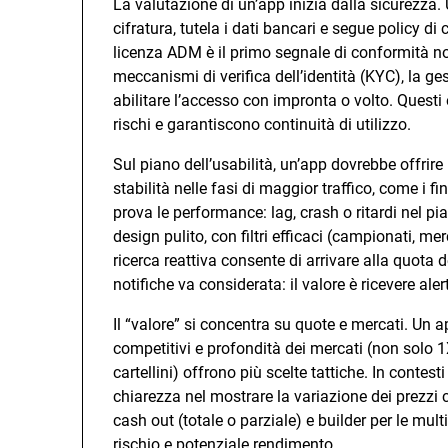
La valutazione di un’app inizia dalla sicurezza. 
cifratura, tutela i dati bancari e segue policy di 
licenza ADM è il primo segnale di conformità nor
meccanismi di verifica dell’identità (KYC), la gest
abilitare l’accesso con impronta o volto. Questi
rischi e garantiscono continuità di utilizzo.
Sul piano dell’usabilità, un’app dovrebbe offrire
stabilità nelle fasi di maggior traffico, come i
prova le performance: lag, crash o ritardi nel p
design pulito, con filtri efficaci (campionati, merc
ricerca reattiva consente di arrivare alla quota 
notifiche va considerata: il valore è ricevere ale
Il “valore” si concentra su quote e mercati. Un 
competitivi e profondità dei mercati (non solo 
cartellini) offrono più scelte tattiche. In contest
chiarezza nel mostrare la variazione dei prezzi
cash out (totale o parziale) e builder per le mult
rischio e potenziale rendimento.