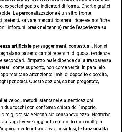
, expected goals e indicatori di forma. Chart e grafici
 rapide. La personalizzazione è un altro fronte
preferiti, salvare mercati ricorrenti, ricevere notifiche
oni, infortuni, break nel tennis) rende l’esperienza su
genza artificiale
per suggerimenti contestuali. Non si
 segnalano pattern: cambi repentini di quota, tendenze
e e secondari. L’impatto reale dipende dalla trasparenza
pretarli come supporto, non come verità. In parallelo,
’app meritano attenzione: limiti di deposito e perdita,
loghi periodici. Queste opzioni, se ben progettate,
allet veloci, metodi istantanei e autenticazioni
in due tocchi con conferma chiara dell’importo,
chio migliora sia velocità sia consapevolezza. Notifiche
quota target viene raggiunta o quando una multipla
l’inquinamento informativo. In sintesi, le
funzionalità