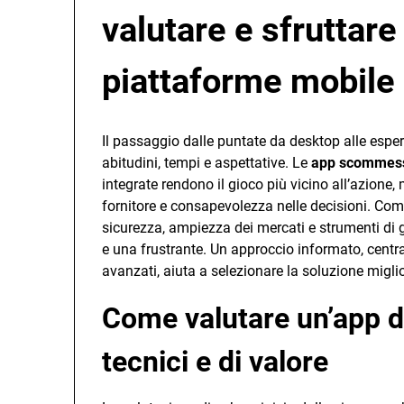
valutare e sfruttare
piattaforme mobile
Il passaggio dalle puntate da desktop alle es
abitudini, tempi e aspettative. Le
app scommes
integrate rendono il gioco più vicino all’azione
fornitore e consapevolezza nelle decisioni. Compr
sicurezza, ampiezza dei mercati e strumenti di g
e una frustrante. Un approccio informato, centr
avanzati, aiuta a selezionare la soluzione miglior
Come valutare un’app d
tecnici e di valore