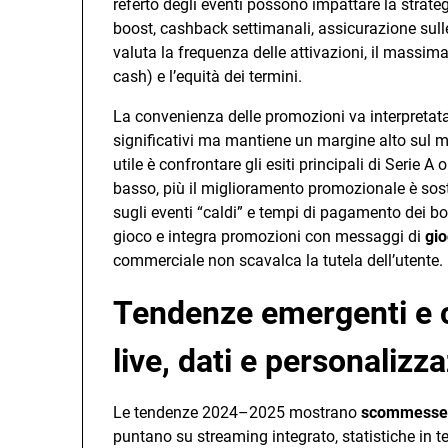
referto degli eventi possono impattare la strate
boost, cashback settimanali, assicurazione sull
valuta la frequenza delle attivazioni, il massima
cash) e l’equità dei termini.
La convenienza delle promozioni va interpretat
significativi ma mantiene un margine alto sul me
utile è confrontare gli esiti principali di Serie 
basso, più il miglioramento promozionale è sost
sugli eventi “caldi” e tempi di pagamento dei bon
gioco e integra promozioni con messaggi di
gio
commerciale non scavalca la tutela dell’utente.
Tendenze emergenti e c
live, dati e personalizz
Le tendenze 2024–2025 mostrano
scommesse 
puntano su streaming integrato, statistiche in 