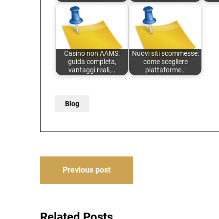
Casino non AAMS:
Nuovi siti scommesse:
guida completa,
come scegliere
vantaggi reali,…
piattaforme…
Blog
Post
Previous post
navigation
Related Posts