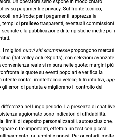
valore. Un operatore serio espone in modo chiaro
licy su pagamenti e privacy. Sul fronte tecnico,
ocolli anti-frode; per i pagamenti, apprezza la
i, tempi di
prelievo
trasparenti, eventuali commissioni
segnale è la pubblicazione di tempistiche medie per i
tati.
. I migliori
nuovi siti scommesse
propongono mercati
icchia (dal volley agli eSports), con selezioni avanzate
a convenienza reale si misura nelle quote: margini più
onfronta le quote su eventi popolari e verifica la
tente conta: un’interfaccia veloce, filtri intuitivi,
app
li errori di puntata e migliorano il controllo del
 differenza nel lungo periodo. La presenza di chat live
istenza aggiornato sono indicatori di affidabilità.
la
: limiti di deposito personalizzabili, autoesclusione,
gnare cifre importanti, effettua un test con piccoli
 allineamento tra termini e prassi. Per orientarti, molte