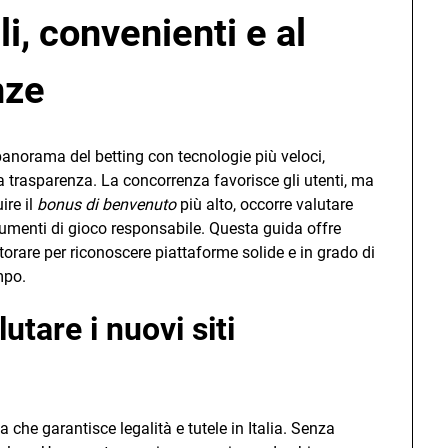
li, convenienti e al
nze
anorama del betting con tecnologie più veloci,
a trasparenza. La concorrenza favorisce gli utenti, ma
ire il
bonus di benvenuto
più alto, occorre valutare
trumenti di gioco responsabile. Questa guida offre
itorare per riconoscere piattaforme solide e in grado di
mpo.
lutare i nuovi siti
 che garantisce legalità e tutele in Italia. Senza