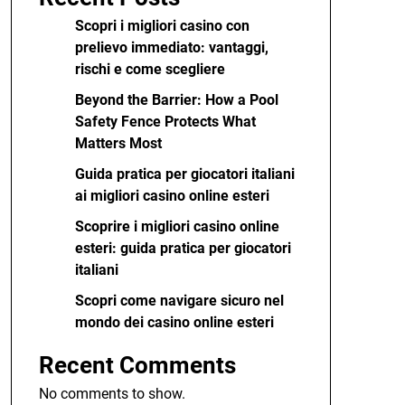
Scopri i migliori casino con
prelievo immediato: vantaggi,
rischi e come scegliere
Beyond the Barrier: How a Pool
Safety Fence Protects What
Matters Most
Guida pratica per giocatori italiani
ai migliori casino online esteri
Scoprire i migliori casino online
esteri: guida pratica per giocatori
italiani
Scopri come navigare sicuro nel
mondo dei casino online esteri
Recent Comments
No comments to show.