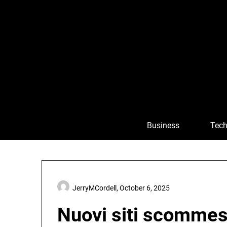
Skip
to
content
Business
Tech
JerryMCordell,
October 6, 2025
Nuovi siti scommes