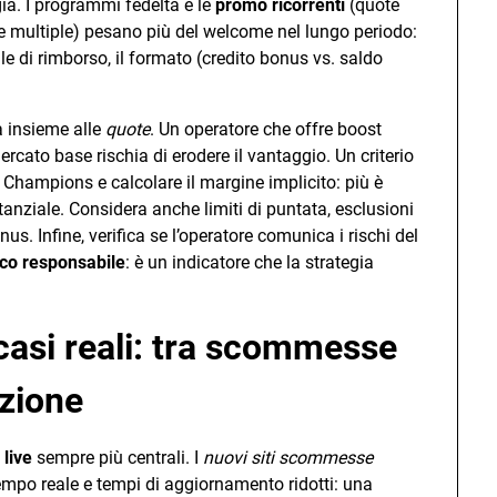
gia. I programmi fedeltà e le
promo ricorrenti
(quote
e multiple) pesano più del welcome nel lungo periodo:
le di rimborso, il formato (credito bonus vs. saldo
a insieme alle
quote
. Un operatore che offre boost
rcato base rischia di erodere il vantaggio. Un criterio
A o Champions e calcolare il margine implicito: più è
anziale. Considera anche limiti di puntata, esclusioni
us. Infine, verifica se l’operatore comunica i rischi del
co responsabile
: è un indicatore che la strategia
asi reali: tra scommesse
azione
live
sempre più centrali. I
nuovi siti scommesse
tempo reale e tempi di aggiornamento ridotti: una