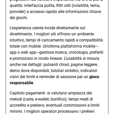
qualità: interfaccia pulita, filtri utili (volatilità, tema,
provider) e accesso rapido alle informazioni chiave
dei giochi.
L’esperienza utente incide direttamente sul
divertimento. I migliori siti offrono un ambiente
intuitivo, tempi di caricamento rapidi e compatibilità
totale con mobile. Un’ottima piattaforma mobile—
app o web app—gestisce ricerca, cronologia, preferiti
e promozioni in modo lineare. L’usabilità si misura
anche nei dettagli: pulsanti chiari, pagine leggere,
demo dove disponibili, tutorial sintetici, indicatori
visivi dei limiti e reminder di sessione per un
gioco
responsabile
.
Capitolo pagamenti: si valutano ampiezza dei
metodi (carte, e-wallet, bonifico), tempi medi di
accredito e prelievo, eventuali commissioni e limiti
minimi. I migliori operatori processano i prelievi