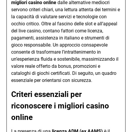
migliori casino online
dalle alternative mediocri
servono criteri chiari, una lettura attenta dei termini e
la capacità di valutare servizi e tecnologie con
occhio critico. Oltre al fascino delle slot e all’appeal
del live casino, contano fattori come licenza,
pagamenti, assistenza in italiano e strumenti di
gioco responsabile. Un approccio consapevole
consente di trasformare l’intrattenimento in
un’esperienza fluida e sostenibile, massimizzando il
valore reale offerto da bonus, promozioni e
cataloghi di giochi certificati. Di seguito, un quadro
essenziale per orientarsi con sicurezza.
Criteri essenziali per
riconoscere i migliori casino
online
La presenza di una
licenza ADM (ex AAMS)
è il