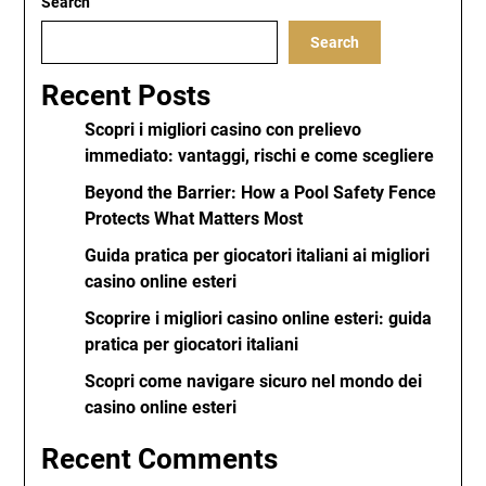
Search
Search
Recent Posts
Scopri i migliori casino con prelievo
immediato: vantaggi, rischi e come scegliere
Beyond the Barrier: How a Pool Safety Fence
Protects What Matters Most
Guida pratica per giocatori italiani ai migliori
casino online esteri
Scoprire i migliori casino online esteri: guida
pratica per giocatori italiani
Scopri come navigare sicuro nel mondo dei
casino online esteri
Recent Comments