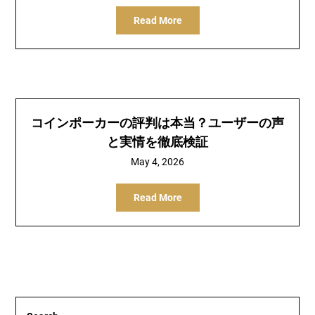
Read More
コインポーカーの評判は本当？ユーザーの声
と実情を徹底検証
May 4, 2026
Read More