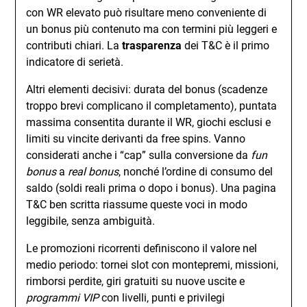
con WR elevato può risultare meno conveniente di
un bonus più contenuto ma con termini più leggeri e
contributi chiari. La
trasparenza
dei T&C è il primo
indicatore di serietà.
Altri elementi decisivi: durata del bonus (scadenze
troppo brevi complicano il completamento), puntata
massima consentita durante il WR, giochi esclusi e
limiti su vincite derivanti da free spins. Vanno
considerati anche i “cap” sulla conversione da
fun
bonus
a
real bonus
, nonché l’ordine di consumo del
saldo (soldi reali prima o dopo i bonus). Una pagina
T&C ben scritta riassume queste voci in modo
leggibile, senza ambiguità.
Le promozioni ricorrenti definiscono il valore nel
medio periodo: tornei slot con montepremi, missioni,
rimborsi perdite, giri gratuiti su nuove uscite e
programmi VIP
con livelli, punti e privilegi