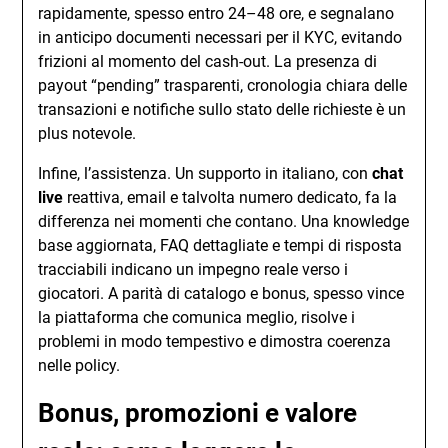
rapidamente, spesso entro 24–48 ore, e segnalano
in anticipo documenti necessari per il KYC, evitando
frizioni al momento del cash-out. La presenza di
payout “pending” trasparenti, cronologia chiara delle
transazioni e notifiche sullo stato delle richieste è un
plus notevole.
Infine, l’assistenza. Un supporto in italiano, con
chat
live
reattiva, email e talvolta numero dedicato, fa la
differenza nei momenti che contano. Una knowledge
base aggiornata, FAQ dettagliate e tempi di risposta
tracciabili indicano un impegno reale verso i
giocatori. A parità di catalogo e bonus, spesso vince
la piattaforma che comunica meglio, risolve i
problemi in modo tempestivo e dimostra coerenza
nelle policy.
Bonus, promozioni e valore