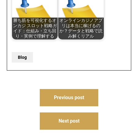
勝ち筋を可視化するオ
オンラインカジノアプ
ンカジ スロット戦略ガ
リは本当に稼げるの
イド：仕組み・立ち回
か？データと戦略で読
り・実例で理解する
み解くリアル
Blog
Post
Previous post
navigation
Next post