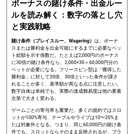
ボーナスの賭け条件・出金ルー
ルを読み解く：数字の落とし穴
と実践戦略
賭け条件（プレイスルー、Wagering）
は、ボーナ
スまたは勝利金を出金可能にするまでに必要なベッ
ト総額を示す係数だ。たとえば2,000円のボーナス
に30倍の賭け条件なら、2,000×30＝60,000円分の
ベットが必要になる。フリースピン型は「獲得した
勝利金」に対して20倍、30倍といった条件が課さ
れることが多く、基準額が異なる点に注意したい。
数字自体は単純でも、実際の達成難易度は他の要素
次第で大きく変わる。
ゲームごとの寄与率も重要だ。多くの規約ではスロ
ットが100%寄与、テーブルやライブは10〜20%ま
たは対象外となる。つまり、同じ60,000円の賭け条
件でも、スロットならそのまま反映されるが、ブラ