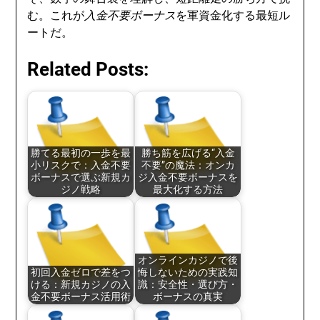
む。これが
入金不要ボーナス
を軍資金化する最短ル
ートだ。
Related Posts:
勝てる最初の一歩を最
勝ち筋を広げる“入金
小リスクで：入金不要
不要”の魔法：オンカ
ボーナスで選ぶ新規カ
ジ入金不要ボーナスを
ジノ戦略
最大化する方法
オンラインカジノで後
初回入金ゼロで差をつ
悔しないための実践知
ける：新規カジノの入
識：安全性・選び方・
金不要ボーナス活用術
ボーナスの真実