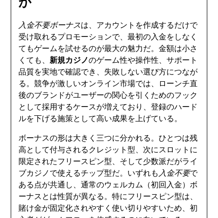
か
入金不要ボーナス
は、アカウントを作成するだけで
受け取れるプロモーションで、最初の入金をしなく
てもゲームを試せるのが最大の魅力だ。金額は小さ
くても、
新規カジノ
のゲーム性や操作性、サポート
品質を実地で確認でき、失敗しない選び方につなが
る。競争が激しいオンライン市場では、ローンチ直
後のブランドがユーザーの関心を引くためのフック
として採用するケースが増えており、登録のハード
ルを下げる施策として高い成果を上げている。
ボーナスの形は大きく三つに分かれる。ひとつは残
高として付与されるクレジット型、次にスロットに
限定されたフリースピン型、そして少数派だがライ
ブカジノで使えるチップ型だ。いずれも
入金不要
で
ある点が共通し、通常のウェルカム（初回入金）ボ
ーナスとは性質が異なる。特にフリースピン型は、
賭け金が固定化されやすく使い切りやすいため、初