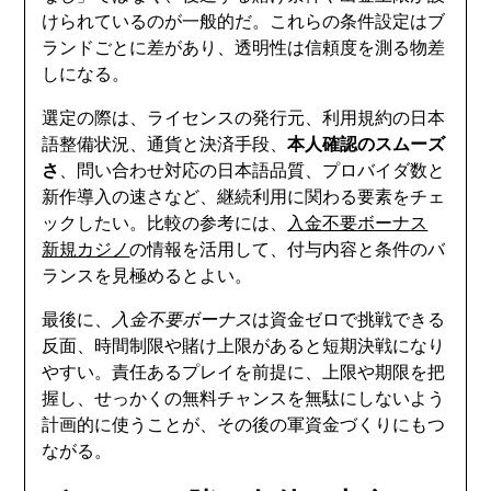
けられているのが一般的だ。これらの条件設定はブ
ランドごとに差があり、透明性は信頼度を測る物差
しになる。
選定の際は、ライセンスの発行元、利用規約の日本
語整備状況、通貨と決済手段、
本人確認のスムーズ
さ
、問い合わせ対応の日本語品質、プロバイダ数と
新作導入の速さなど、継続利用に関わる要素をチェ
ックしたい。比較の参考には、
入金不要ボーナス
新規カジノ
の情報を活用して、付与内容と条件のバ
ランスを見極めるとよい。
最後に、
入金不要ボーナス
は資金ゼロで挑戦できる
反面、時間制限や賭け上限があると短期決戦になり
やすい。責任あるプレイを前提に、上限や期限を把
握し、せっかくの無料チャンスを無駄にしないよう
計画的に使うことが、その後の軍資金づくりにもつ
ながる。