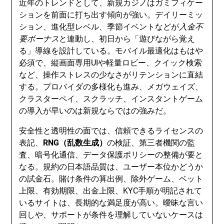
近年のトレンドとして、新規カジノはガミフィケー
ションを前面に打ち出す傾向が強い。デイリーミッ
ション、進化型レベル、季節イベントなどが
入金不
要ボーナス
と連動し、初日から「遊びながら覚え
る」導線を設計している。モバイル最適化はもはや
必須で、縦画面専用UIや軽量ロビー、クイック検索
など、操作ストレスの少なさがリテンションに直結
する。プロバイダの多様化も進み、メガウェイズ、
クラスターペイ、スクラッチ、インスタントゲーム
の導入が早いのは新規ならではの強みだ。
安全性と透明性の面では、信頼できるライセンスの
表記、
RNG（乱数生成）
の検証、第三者機関の監
査、暗号化通信、データ保護ポリシーの整備が要と
なる。規約の日本語品質は、ユーザー本位かどうか
の試金石。賭け条件の算出例、除外ゲーム、ベット
上限、有効期限、出金上限、KYC手順が明記されて
いるサイトは、長期的な満足度が高い。曖昧な言い
回しや、サポートが条件を理解していないケースは