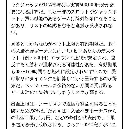
ックジャックが10%寄与なら実質600,000円分が必
要になる計算だ。また一部のスロットやジャックポ
ット、買い機能のあるゲームは除外対象になること
があり、リストの確認を怠ると進捗が反映されな
い。
見落としがちなのがベット上限と有効期限だ。多く
の
入金不要ボーナス
には、1スピンあたりの最大ベ
ット（例：500円）やラウンド上限が規定され、違
反すると勝利が没収される可能性がある。有効期限
も48〜168時間など短めに設定されやすいので、受
け取りのタイミングを計算してから登録するのが得
策だ。スケジュールに余裕のない期間に受け取る
と、未消化で失効してしまうリスクが高まる。
出金上限は、ノーリスクで過度な利益を得ることを
防ぐための枠だ。たとえば「入金不要ボーナスから
の出金上限は1万円」などの条件が代表例で、上限
を超える分は没収される。さらに、KYC完了が出金