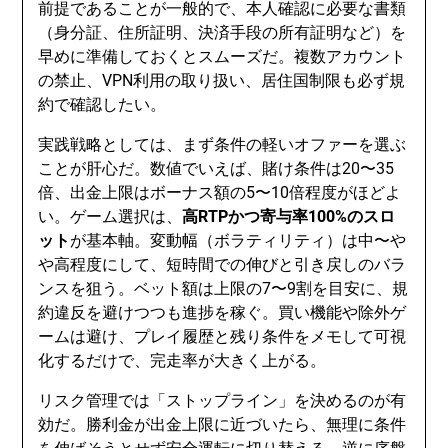
前提であることが一般的で、本人確認に必要な書類
（身分証、住所証明、決済手段の所有証明など）を
早めに準備しておくとスムーズだ。複数アカウント
の禁止、VPN利用の取り扱い、居住国制限も必ず規
約で確認したい。
実践戦略としては、まず条件の軽いオファーを選ぶ
ことが肝心だ。数値でいえば、賭け条件は20〜35
倍、出金上限はボーナス額の5〜10倍程度がほどよ
い。ゲーム選択は、
高RTPかつ寄与率100%のスロ
ット
が基本軸。変動幅（ボラティリティ）は中〜や
や高程度にして、短時間での伸びと引き戻しのバラ
ンスを狙う。ベット額は上限の7〜9割を目安に、規
約違反を避けつつも進捗を稼ぐ。買い機能や除外ゲ
ームは避け、プレイ履歴と残り条件をメモして可視
化するだけで、完走率が大きく上がる。
リスク管理では「ストップライン」を決めるのが有
効だ。勝利金が出金上限に近づいたら、無理に条件