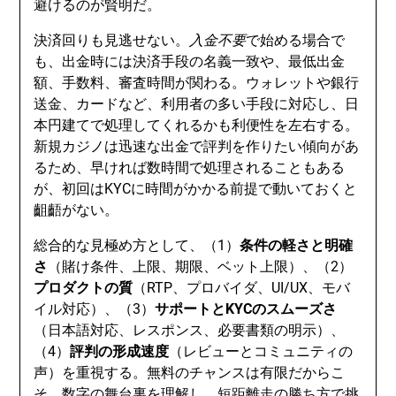
避けるのが賢明だ。
決済回りも見逃せない。
入金不要
で始める場合で
も、出金時には決済手段の名義一致や、最低出金
額、手数料、審査時間が関わる。ウォレットや銀行
送金、カードなど、利用者の多い手段に対応し、日
本円建てで処理してくれるかも利便性を左右する。
新規カジノは迅速な出金で評判を作りたい傾向があ
るため、早ければ数時間で処理されることもある
が、初回はKYCに時間がかかる前提で動いておくと
齟齬がない。
総合的な見極め方として、（1）
条件の軽さと明確
さ
（賭け条件、上限、期限、ベット上限）、（2）
プロダクトの質
（RTP、プロバイダ、UI/UX、モバ
イル対応）、（3）
サポートとKYCのスムーズさ
（日本語対応、レスポンス、必要書類の明示）、
（4）
評判の形成速度
（レビューとコミュニティの
声）を重視する。無料のチャンスは有限だからこ
そ、数字の舞台裏を理解し、短距離走の勝ち方で挑