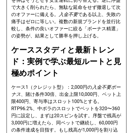
を伸ばそうとせず安全運転に切り替える。逆に序盤
で大きく削られたら、無駄な延命をせず撤退して次
のオファーに備える。
入金不要
である以上、失敗の
痛手はゼロに等しい。複数の新規ブランドを並行比
較し、条件の良いオファーに絞る「ボーナス精選」
の姿勢が、結果として勝率を押し上げる。
ケーススタディと最新トレン
ド：実例で学ぶ最短ルートと見
極めポイント
ケース1（クレジット型）：2,000円の
入金不要ボー
ナス
、賭け条件30倍、出金上限10,000円、ベット上
限400円、寄与率はスロット100%とする。
RTP96.2%、中ボラのスロットでベットを320〜360
円に設定し、まずは20スピンを試す。序盤で残高が
3,000円に増えたら、同ベットで継続し、60,000円
の条件達成を目指す。もし残高が1,000円を割り込