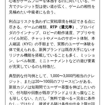
心者がゲームフローを体感するのに向いている。一
方でクレジット型は使い道が広く、ゲームの相性を
見極めたい中級者にも合う。
利点はリスクを負わずに実戦環境を検証できる点に
尽きる。ゲームの種類、
RTP（還元率）
、プロバイ
ダのラインナップ、ロビーの動作速度、アプリやモ
バイル対応、チャットやメールのサポート体制、本
人確認（KYC）の手順まで、実際のユーザー体験を
体で覚えられる。新興ブランドは既存大手にないオ
リジナル機能を搭載していることも多く、ミッショ
ン、レベル制度、ミニトーナメントなどの遊び要素
が充実しているのも特徴だ。
典型的な付与例として、1,000〜3,000円相当のクレ
ジット、または20〜100回のフリースピンがある。
新規カジノは短期間でユーザー基盤を伸ばしたいの
で、付与額や回数が既存ブランドより太っ腹なこと
も珍しくない。ただし「無料で遊べる＝完全に条件
なし」ではなく、後述する賭け条件や出金上限が設