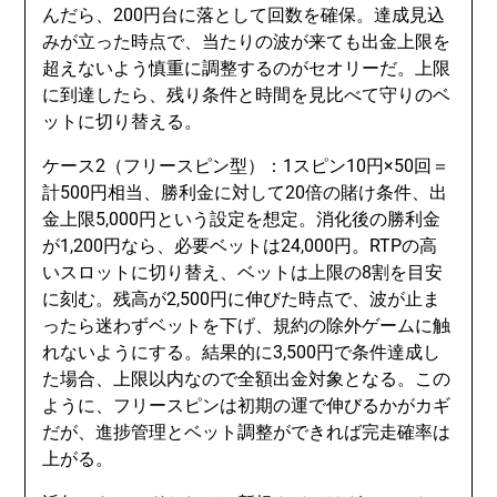
んだら、200円台に落として回数を確保。達成見込
みが立った時点で、当たりの波が来ても出金上限を
超えないよう慎重に調整するのがセオリーだ。上限
に到達したら、残り条件と時間を見比べて守りのベ
ットに切り替える。
ケース2（フリースピン型）：1スピン10円×50回＝
計500円相当、勝利金に対して20倍の賭け条件、出
金上限5,000円という設定を想定。消化後の勝利金
が1,200円なら、必要ベットは24,000円。RTPの高
いスロットに切り替え、ベットは上限の8割を目安
に刻む。残高が2,500円に伸びた時点で、波が止ま
ったら迷わずベットを下げ、規約の除外ゲームに触
れないようにする。結果的に3,500円で条件達成し
た場合、上限以内なので全額出金対象となる。この
ように、フリースピンは初期の運で伸びるかがカギ
だが、進捗管理とベット調整ができれば完走確率は
上がる。