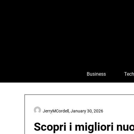
Skip
to
content
Business
Tech
JerryMCordell,
January 30, 2026
Scopri i migliori nu