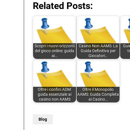
Related Posts:
Scopri i nuovi orizzonti
Casino Non AAMS: La
Gui
del gioco online: guida
Guida Definitiva per
t
ai…
Giocatori…
Oltre i confini ADM:
Oltre il Monopolio
guida essenziale ai
AAMS: Guida Completa
casino non AAMS
ai Casino…
Blog