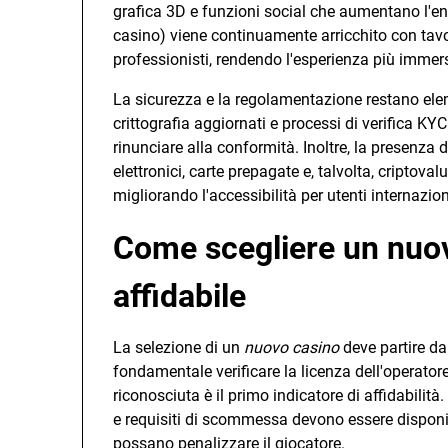
grafica 3D e funzioni social che aumentano l'en
casino) viene continuamente arricchito con tavo
professionisti, rendendo l'esperienza più immer
La sicurezza e la regolamentazione restano eleme
crittografia aggiornati e processi di verifica KY
rinunciare alla conformità. Inoltre, la presenz
elettronici, carte prepagate e, talvolta, criptoval
migliorando l'accessibilità per utenti internazion
Come scegliere un nuov
affidabile
La selezione di un
nuovo casino
deve partire da c
fondamentale verificare la licenza dell'operator
riconosciuta è il primo indicatore di affidabilità
e requisiti di scommessa devono essere disponib
possano penalizzare il giocatore.