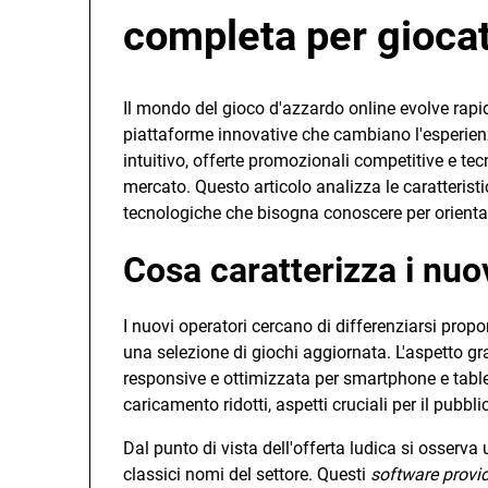
completa per gioca
Il mondo del gioco d'azzardo online evolve rap
piattaforme innovative che cambiano l'esperienz
intuitivo, offerte promozionali competitive e tec
mercato. Questo articolo analizza le caratteristich
tecnologiche che bisogna conoscere per orientars
Cosa caratterizza i nuo
I nuovi operatori cercano di differenziarsi prop
una selezione di giochi aggiornata. L'aspetto gra
responsive e ottimizzata per smartphone e tablet
caricamento ridotti, aspetti cruciali per il pub
Dal punto di vista dell'offerta ludica si osserva 
classici nomi del settore. Questi
software provi