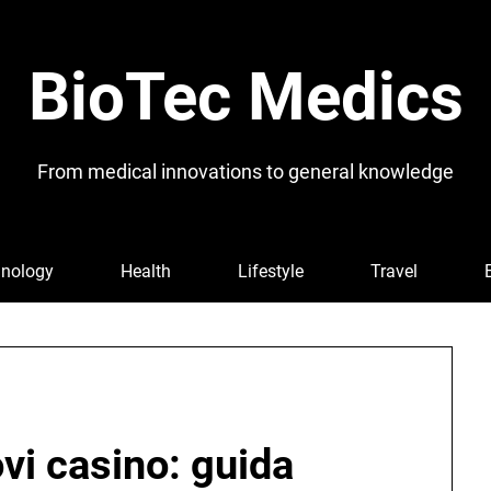
BioTec Medics
From medical innovations to general knowledge
nology
Health
Lifestyle
Travel
ovi casino: guida