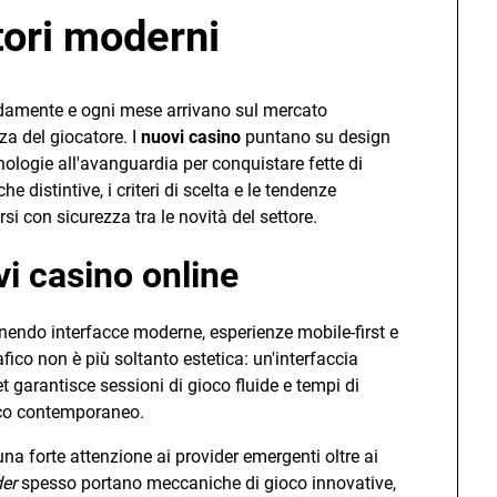
tori moderni
idamente e ogni mese arrivano sul mercato
a del giocatore. I
nuovi casino
puntano su design
nologie all'avanguardia per conquistare fette di
e distintive, i criteri di scelta e le tendenze
i con sicurezza tra le novità del settore.
vi casino online
onendo interfacce moderne, esperienze mobile-first e
fico non è più soltanto estetica: un'interfaccia
 garantisce sessioni di gioco fluide e tempi di
blico contemporaneo.
una forte attenzione ai provider emergenti oltre ai
der
spesso portano meccaniche di gioco innovative,