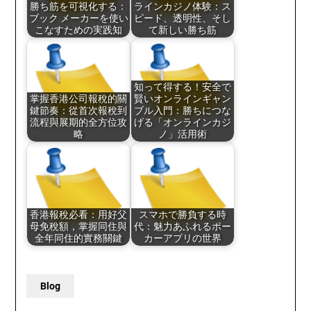
勝ち筋を可視化する：
ラインカジノ体験：ス
ブック メーカーを使い
ピード、透明性、そし
こなすための実践知
て新しい勝ち筋
知って得する！安全で
掌握香港公司報稅的關
賢いオンラインギャン
鍵節奏：從首次報稅到
ブル入門：勝ちにつな
流程與展期的全方位攻
げる「オンラインカジ
略
ノ」活用術
香港報稅必看：用好父
スマホで勝負する時
母免稅額，掌握同住與
代：魅力あふれるポー
全年同住的實務關鍵
カーアプリの世界
Blog