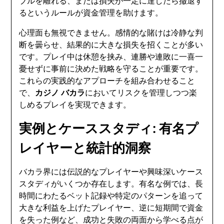
ブルを離れる、または損失が一定に達したら撤退す
るというルールが資金管理を助けます。
心理面も無視できません。感情的な賭けは冷静な判
断を曇らせ、結果的に大きな損失を招くことが多い
です。プレイ中は休憩を挟み、連勝や連敗に一喜一
憂せずに事前に決めた戦略を守ることが重要です。
これらの実践的なアプローチを組み合わせること
で、
カジノ バカラ
においてリスクを管理しつつ楽
しめるプレイを実現できます。
実例とケーススタディ: 有名プ
レイヤーと統計的洞察
バカラ界には伝説的なプレイヤーや興味深いケース
スタディがいくつか存在します。有名な例では、長
時間にわたるベット記録や特定のパターンを追って
大きな利益を上げたプレイヤー、逆に短期間で資金
を失った例など、成功と失敗の両面から学べる点が