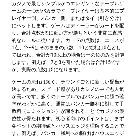
カジノで最もシンプルかつエレガントなテーブルゲ
ームの一つが
バカラ
です。プレイヤーは基本的に
プ
レイヤー
側、
バンカー
側、またはタイ（引き分け）
にベットします。ゲームはディーラーがカードを配
り、合計点数が9に近い方が勝ちという非常に直感
的なルールに従います。カードの点数は、エースが
1点、2〜9はそのままの点数、10と絵札は0点とし
て扱われ、合計が10以上の場合は一の位のみを計算
します。例えば、7と8を引いた場合は合計15です
が、実際の点数は5になります。
ゲームの流れは短く、ラウンドごとに新しい配当が
決まるため、スピード感がありカジノの中でも人気
が高いです。多くのテーブルではバンカーに勝つ確
率がわずかに高く、通常はバンカー勝利に対して手
数料（コミッション）が課されることでカジノの優
位性が保たれます。初心者向けのポイントは、まず
各ベットの期待値とハウスエッジを理解することで
す。例えば、バンカー勝利への賭けはハウスエッジ