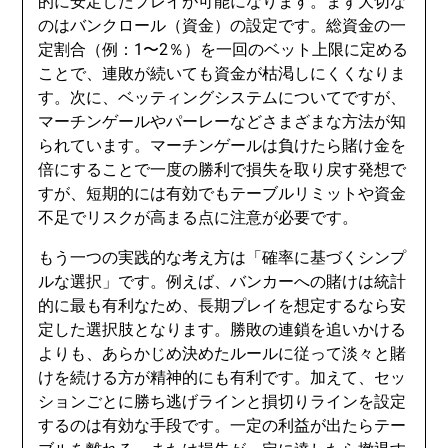
的に安定したプレイが可能になります。まず大切な
のはバンクロール（資金）の設定です。総資金の一
定割合（例：1〜2％）を一回のベット上限に定める
ことで、連敗が続いても資金が枯渇しにくくなりま
す。次に、ベッティングシステムについてですが、
マーチンゲールやパーレーなどさまざまな方法が知
られています。マーチンゲールは負けたら賭け金を
倍にすることで一度の勝利で損失を取り戻す発想で
すが、短期的には有効でもテーブルリミットや資金
不足でリスクが高まる点に注意が必要です。
もう一つの実践的な考え方は「確率に基づくシンプ
ルな選択」です。例えば、バンカーへの賭けは統計
的に最も有利なため、長期プレイを想定するなら安
定した選択肢となります。勝敗の連鎖を追いかける
よりも、あらかじめ決めたルールに従って淡々と賭
けを続ける方が精神的にも有利です。加えて、セッ
ションごとに勝ち逃げラインと損切りラインを設定
するのは有効な手段です。一定の利益が出たらテー