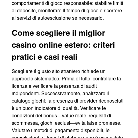
comportamenti di gioco responsabile: stabilire limiti
di deposito, monitorare il tempo di gioco e ricorrere
ai servizi di autoesclusione se necessario.
Come scegliere il miglior
casino online estero: criteri
pratici e casi reali
Scegliere il giusto sito straniero richiede un
approccio sistematico. Prima di tutto, controllare la
licenza e verificare la presenza di audit
indipendenti. Successivamente, analizzare il
catalogo giochi: la presenza di provider riconosciuti
è un buon indicatore di qualità. Verificare le
condizioni dei bonus—value reale, requisiti di
scommessa, giochi esclusi—evita false promesse.
Valutare i metodi di pagamento disponibili, le
commissioni e i tempi di elaborazione è essenziale