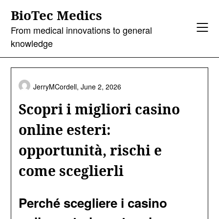
Skip
BioTec Medics
to
content
From medical innovations to general
knowledge
JerryMCordell,
June 2, 2026
Scopri i migliori casino
online esteri:
opportunità, rischi e
come sceglierli
Perché scegliere i casino