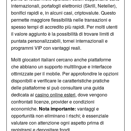
internazionali, portafogli elettronici (Skrill, Neteller),
bonifici rapidi e, in alcuni casi, criptovalute. Questo
permette maggiore flessibilità nelle transazioni e
spesso tempi di accredito più rapidi. Per molti utenti
il valore aggiunto è la possibilità di trovare limiti di
puntata personalizzabili, tornei internazionali e
programmi VIP con vantaggi reali.
Molti giocatori italiani cercano anche piattaforme
che abbiano un supporto multilingue e interfacce
ottimizzate per il mobile. Per approfondire le opzioni
disponibili e verificare le caratteristiche pratiche
delle piattaforme si può consultare una guida
dedicata ai
casino online esteri
, dove vengono
confrontati licenze, provider e condizioni
economiche.
Nota importante:
vantaggi e
opportunità non eliminano i rischi; è essenziale
valutare con attenzione ogni aspetto prima di
registrarsi e depositare fondi.