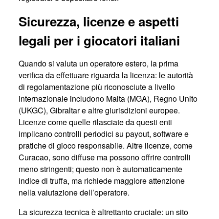
Sicurezza, licenze e aspetti
legali per i giocatori italiani
Quando si valuta un operatore estero, la prima
verifica da effettuare riguarda la licenza: le autorità
di regolamentazione più riconosciute a livello
internazionale includono Malta (MGA), Regno Unito
(UKGC), Gibraltar e altre giurisdizioni europee.
Licenze come quelle rilasciate da questi enti
implicano controlli periodici su payout, software e
pratiche di gioco responsabile. Altre licenze, come
Curacao, sono diffuse ma possono offrire controlli
meno stringenti; questo non è automaticamente
indice di truffa, ma richiede maggiore attenzione
nella valutazione dell’operatore.
La sicurezza tecnica è altrettanto cruciale: un sito