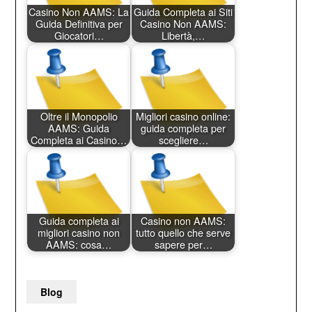
Casino Non AAMS: La
Guida Completa ai Siti
Guida Definitiva per
Casino Non AAMS:
Giocatori…
Libertà,…
Oltre il Monopolio
Migliori casino online:
AAMS: Guida
guida completa per
Completa ai Casino…
scegliere…
Guida completa ai
Casino non AAMS:
migliori casino non
tutto quello che serve
AAMS: cosa…
sapere per…
Blog