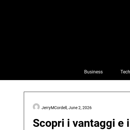
Skip
to
content
Business
Tech
JerryMCordell,
June 2, 2026
Scopri i vantaggi e i