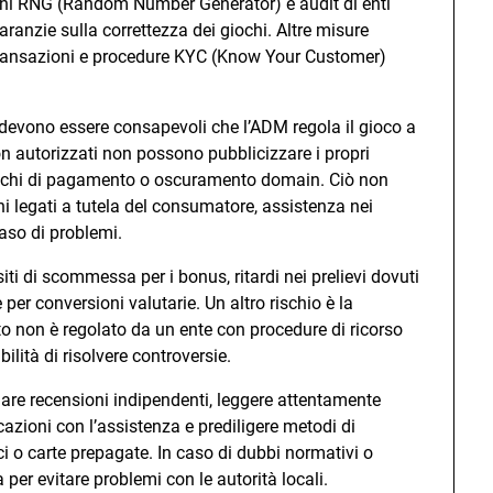
ioni RNG (Random Number Generator) e audit di enti
nzie sulla correttezza dei giochi. Altre misure
e transazioni e procedure KYC (Know Your Customer)
ni devono essere consapevoli che l’ADM regola il gioco a
non autorizzati non possono pubblicizzare i propri
blocchi di pagamento o oscuramento domain. Ciò non
 legati a tutela del consumatore, assistenza nei
aso di problemi.
siti di scommessa per i bonus, ritardi nei prelievi dovuti
er conversioni valutarie. Un altro rischio è la
ito non è regolato da un ente con procedure di ricorso
ilità di risolvere controversie.
llare recensioni indipendenti, leggere attentamente
cazioni con l’assistenza e prediligere metodi di
i o carte prepagate. In caso di dubbi normativi o
 per evitare problemi con le autorità locali.