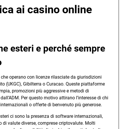
tica ai casino online
ine esteri e perché sempre
o
che operano con licenze rilasciate da giurisdizioni
ito (UKGC), Gibilterra o Curacao. Queste piattaforme
pia, promozioni più aggressive e metodi di
i dall’ADM. Per questo motivo attirano l’interesse di chi
ri internazionali o offerte di benvenuto più generose.
steri ci sono la presenza di software internazionali,
zo di valute diverse, comprese criptovalute. Molti