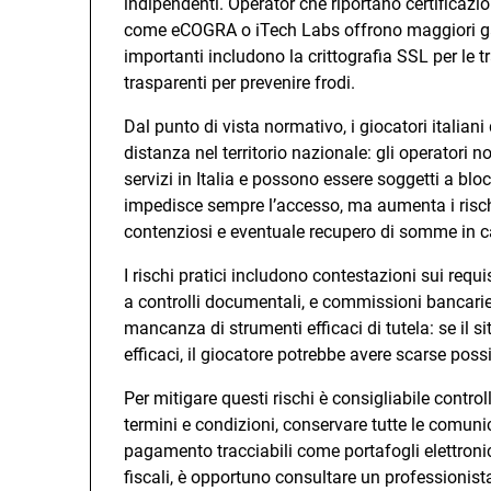
indipendenti. Operator che riportano certificaz
come eCOGRA o iTech Labs offrono maggiori gara
importanti includono la crittografia SSL per l
trasparenti per prevenire frodi.
Dal punto di vista normativo, i giocatori italia
distanza nel territorio nazionale: gli operatori 
servizi in Italia e possono essere soggetti a 
impedisce sempre l’accesso, ma aumenta i rischi
contenziosi e eventuale recupero di somme in c
I rischi pratici includono contestazioni sui requi
a controlli documentali, e commissioni bancarie p
mancanza di strumenti efficaci di tutela: se il s
efficaci, il giocatore potrebbe avere scarse possib
Per mitigare questi rischi è consigliabile contro
termini e condizioni, conservare tutte le comuni
pagamento tracciabili come portafogli elettronic
fiscali, è opportuno consultare un professionista