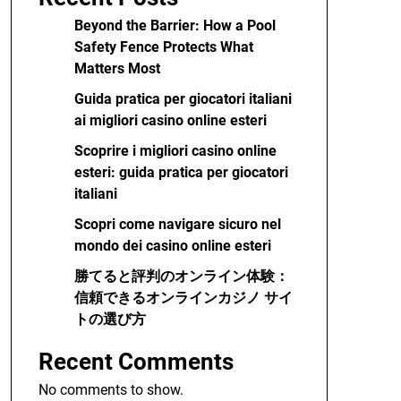
Beyond the Barrier: How a Pool
Safety Fence Protects What
Matters Most
Guida pratica per giocatori italiani
ai migliori casino online esteri
Scoprire i migliori casino online
esteri: guida pratica per giocatori
italiani
Scopri come navigare sicuro nel
mondo dei casino online esteri
勝てると評判のオンライン体験：
信頼できるオンラインカジノ サイ
トの選び方
Recent Comments
No comments to show.