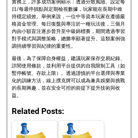
實務上，許多成功案例顯示：透過分散風險、設定每
日/每週停損點與定期檢視數據，玩家能在長期中維
持穩定績效。舉例來說，一位中等資本玩家在遵循嚴
格資金管理、每日復盤與專注於一種玩法後，三個月
內由小額盲注逐步晉升至中級錦標賽，期間透過學習
對手模式與調整策略，總勝率顯著提升。這類案例強
調持續學習與紀律的重要性。
最後，為了保障自身權益，建議玩家保存交易紀錄、
詳閱使用條款，並利用平台提供的自我限制工具（如
暫停帳號、存款上限）。透過謹慎的平台選擇與專業
化的訓練方法，線上撲克牌可以成為兼具娛樂與挑戰
的長期興趣，並在安全可控的前提下提升技術與收
益。
Related Posts: