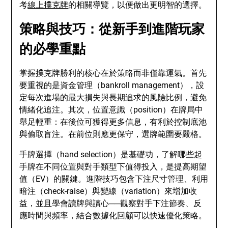
考
線上撲克牌
的相關導覽，以便做出更明智的選擇。
策略與技巧：從新手到進階玩家
的必學重點
掌握撲克牌勝利的核心在於策略而非僅靠運氣。首先
要重視的是資金管理（bankroll management），設
定每次進場的最大損失與長期追求的風險比例，避免
情緒化追注。其次，位置意識（position）在牌局中
舉足輕重：在後位可獲得更多信息，有利於控制底池
與偷取盲注。在前位則應更保守，選牌範圍要嚴格。
手牌選擇（hand selection）是基礎功，了解哪些起
手牌在不同位置與對手類型下值得投入，是提高期望
值（EV）的關鍵。進階技巧包含下注尺寸管理、利用
暗注（check-raise）與變線（variation）來增加收
益，並且學會讀牌與讀心──觀察對手下注節奏、反
應時間與頻率，結合數據化回顧可以快速優化策略。