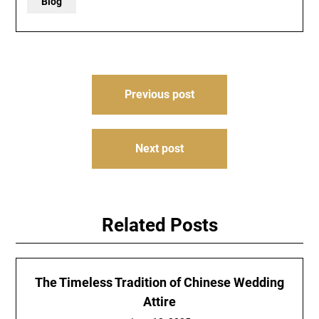
Blog
Post
Previous post
navigation
Next post
Related Posts
The Timeless Tradition of Chinese Wedding
Attire