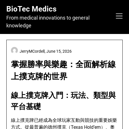
Skip
BioTec Medics
to
content
From medical innovations to general
knowledge
JerryMCordell,
June 15, 2026
掌握勝率與樂趣：全面解析線
上撲克牌的世界
線上撲克牌入門：玩法、類型與
平台基礎
線上撲克牌已經成為全球玩家互動與競技的重要娛樂
方式。從最普遍的德州撲克（Texas Hold’em）、奧